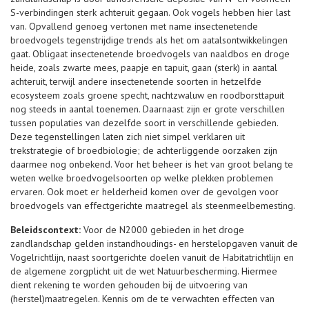
S-verbindingen sterk achteruit gegaan. Ook vogels hebben hier last
van. Opvallend genoeg vertonen met name insectenetende
broedvogels tegenstrijdige trends als het om aatalsontwikkelingen
gaat. Obligaat insectenetende broedvogels van naaldbos en droge
heide, zoals zwarte mees, paapje en tapuit, gaan (sterk) in aantal
achteruit, terwijl andere insectenetende soorten in hetzelfde
ecosysteem zoals groene specht, nachtzwaluw en roodborsttapuit
nog steeds in aantal toenemen. Daarnaast zijn er grote verschillen
tussen populaties van dezelfde soort in verschillende gebieden.
Deze tegenstellingen laten zich niet simpel verklaren uit
trekstrategie of broedbiologie; de achterliggende oorzaken zijn
daarmee nog onbekend. Voor het beheer is het van groot belang te
weten welke broedvogelsoorten op welke plekken problemen
ervaren. Ook moet er helderheid komen over de gevolgen voor
broedvogels van effectgerichte maatregel als steenmeelbemesting.
Beleidscontext:
Voor de N2000 gebieden in het droge
zandlandschap gelden instandhoudings- en herstelopgaven vanuit de
Vogelrichtlijn, naast soortgerichte doelen vanuit de Habitatrichtlijn en
de algemene zorgplicht uit de wet Natuurbescherming. Hiermee
dient rekening te worden gehouden bij de uitvoering van
(herstel)maatregelen. Kennis om de te verwachten effecten van