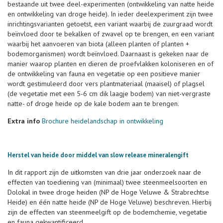
bestaande uit twee deel-experimenten (ontwikkeling van natte heide
en ontwikkeling van droge heide). In ieder deelexperiment zijn twee
inrichtingsvarianten getoetst, een variant waarbij de zuurgraad wordt
beïnvloed door te bekalken of zwavel op te brengen, en een variant
waarbij het aanvoeren van biota (alleen planten of planten +
bodemorganismen) wordt beïnvloed. Daarnaast is gekeken naar de
manier waarop planten en dieren de proefvlakken koloniseren en of
de ontwikkeling van fauna en vegetatie op een positieve manier
wordt gestimuleerd door vers plantmateriaal (maaisel) of plagsel
(de vegetatie met een 5-6 cm dik laagje bodem) van niet-vergraste
natte- of droge heide op de kale bodem aan te brengen.
Extra info
Brochure heidelandschap in ontwikkeling
Herstel van heide door middel van slow release mineralengift
In dit rapport zijn de uitkomsten van drie jaar onderzoek naar de
effecten van toediening van (minimaal) twee steenmeelsoorten en
Dolokal in twee droge heiden (NP de Hoge Veluwe & Strabrechtse
Heide) en één natte heide (NP de Hoge Veluwe) beschreven. Hierbij
zijn de effecten van steenmeelgift op de bodemchemie, vegetatie
en fauna gekwantificeerd.