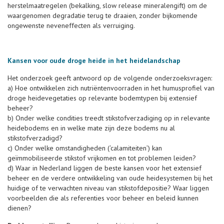
herstelmaatregelen (bekalking, slow release mineralengift) om de
waargenomen degradatie terug te draaien, zonder bijkomende
ongewenste neveneffecten als verruiging.
Kansen voor oude droge heide in het heidelandschap
Het onderzoek geeft antwoord op de volgende onderzoeksvragen:
a) Hoe ontwikkelen zich nutriëntenvoorraden in het humusprofiel van
droge heidevegetaties op relevante bodemtypen bij extensief
beheer?
b) Onder welke condities treedt stikstofverzadiging op in relevante
heidebodems en in welke mate zijn deze bodems nu al
stikstofverzadigd?
c) Onder welke omstandigheden (‘calamiteiten’) kan
geïmmobiliseerde stikstof vrijkomen en tot problemen leiden?
d) Waar in Nederland liggen de beste kansen voor het extensief
beheer en de verdere ontwikkeling van oude heidesystemen bij het
huidige of te verwachten niveau van stikstofdepositie? Waar liggen
voorbeelden die als referenties voor beheer en beleid kunnen
dienen?