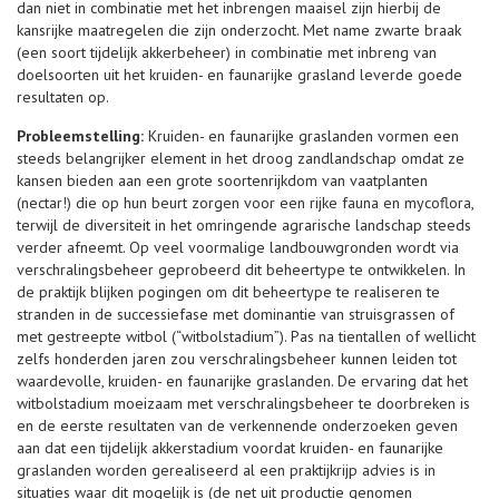
dan niet in combinatie met het inbrengen maaisel zijn hierbij de
kansrijke maatregelen die zijn onderzocht. Met name zwarte braak
(een soort tijdelijk akkerbeheer) in combinatie met inbreng van
doelsoorten uit het kruiden- en faunarijke grasland leverde goede
resultaten op.
Probleemstelling:
Kruiden- en faunarijke graslanden vormen een
steeds belangrijker element in het droog zandlandschap omdat ze
kansen bieden aan een grote soortenrijkdom van vaatplanten
(nectar!) die op hun beurt zorgen voor een rijke fauna en mycoflora,
terwijl de diversiteit in het omringende agrarische landschap steeds
verder afneemt. Op veel voormalige landbouwgronden wordt via
verschralingsbeheer geprobeerd dit beheertype te ontwikkelen. In
de praktijk blijken pogingen om dit beheertype te realiseren te
stranden in de successiefase met dominantie van struisgrassen of
met gestreepte witbol (“witbolstadium”). Pas na tientallen of wellicht
zelfs honderden jaren zou verschralingsbeheer kunnen leiden tot
waardevolle, kruiden- en faunarijke graslanden. De ervaring dat het
witbolstadium moeizaam met verschralingsbeheer te doorbreken is
en de eerste resultaten van de verkennende onderzoeken geven
aan dat een tijdelijk akkerstadium voordat kruiden- en faunarijke
graslanden worden gerealiseerd al een praktijkrijp advies is in
situaties waar dit mogelijk is (de net uit productie genomen