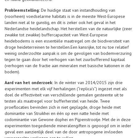
Probleemstelling:
De huidige staat van instandhouding van
(voorheen) voedselarme habitats is in de meeste West-Europese
landen niet al te gunstig, en dit is zeker ook het geval in het
Nederlandse heidelandschap. Het herstellen van de natuurlijke (zeer
zwakke tot zwakke) buffercapaciteit van West-Europese
heidebodems is een essentiële maatregel om de biodiversiteit van
droge heideterreinen te herstellen.Een kansrijke, tot nu toe relatief
weinig onderzochte aanpak is om de gevolgen van bodemverzuring
tegen te gaan door het verhogen van het zuurbufferend kapitaal
(verhogen van de fractie aan mineralen met basische kationen in de
bodem).
Aard van het onderzoek:
In de winter van 2014/2015 zijn drie
experimenten met elk vijf herhalingen (“replica’s”) ingezet met als
doel de effectiviteit van verschillende gemalen gesteente uit te
testen als maatregel voor bufferherstel van heide. Twee
proeflocaties bevinden zich in niet geplagde, droge heide met
dominantie van Struikhei en één op een natte heide met
codominantie van Gewone dophei en Pijpenstrootje. Met de in deze
experimenten toegediende mineralengiften is gepoogd om in ieder
geval een aanzienlijk deel van de door antropogene invloeden