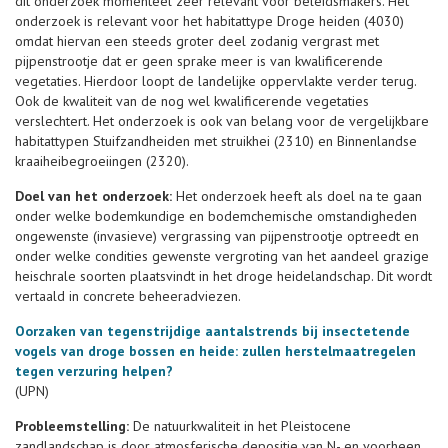
dit onderzoek momenteel zeer relevant voor beleidsmakers. Het
onderzoek is relevant voor het habitattype Droge heiden (4030)
omdat hiervan een steeds groter deel zodanig vergrast met
pijpenstrootje dat er geen sprake meer is van kwalificerende
vegetaties. Hierdoor loopt de landelijke oppervlakte verder terug.
Ook de kwaliteit van de nog wel kwalificerende vegetaties
verslechtert. Het onderzoek is ook van belang voor de vergelijkbare
habitattypen Stuifzandheiden met struikhei (2310) en Binnenlandse
kraaiheibegroeiingen (2320).
Doel van het onderzoek:
Het onderzoek heeft als doel na te gaan
onder welke bodemkundige en bodemchemische omstandigheden
ongewenste (invasieve) vergrassing van pijpenstrootje optreedt en
onder welke condities gewenste vergroting van het aandeel grazige
heischrale soorten plaatsvindt in het droge heidelandschap. Dit wordt
vertaald in concrete beheeradviezen.
Oorzaken van tegenstrijdige aantalstrends bij insectetende
vogels van droge bossen en heide: zullen herstelmaatregelen
tegen verzuring helpen?
(UPN)
Probleemstelling:
De natuurkwaliteit in het Pleistocene
zandlandschap is door atmosferische depositie van N- en voorheen