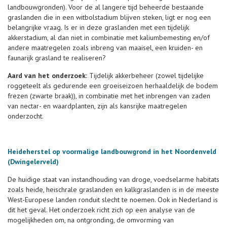
landbouwgronden). Voor de al langere tijd beheerde bestaande
graslanden die in een witbolstadium blijven steken, ligt er nog een
belangrijke vraag. Is er in deze graslanden met een tijdelijk
akkerstadium, al dan niet in combinatie met kaliumbemesting en/of
andere maatregelen zoals inbreng van maaisel, een kruiden- en
faunarijk grasland te realiseren?
Aard van het onderzoek:
Tijdelijk akkerbeheer (zowel tijdelijke
roggeteelt als gedurende een groeiseizoen herhaaldelijk de bodem
frezen (zwarte braak)), in combinatie met het inbrengen van zaden
van nectar- en waardplanten, zijn als kansrijke maatregelen
onderzocht.
Heideherstel op voormalige landbouwgrond in het Noordenveld
(Dwingelerveld)
De huidige staat van instandhouding van droge, voedselarme habitats
zoals heide, heischrale graslanden en kalkgraslanden is in de meeste
West-Europese landen ronduit slecht te noemen. Ook in Nederland is
dit het geval. Het onderzoek richt zich op een analyse van de
mogelijkheden om, na ontgronding, de omvorming van