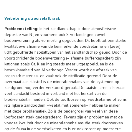
Verbetering strooiselafbraak
Probleemstelling:
In het zandlandschap is door atmosferische
depositie van N-, en voorheen ook S-verbindingen zowel
bodemverzuring als vermesting opgetreden. Dit heeft tot een sterke
kwalitatieve afname van de kenmerkende voedselarme en (zeer)
licht gebufferde habitattypen van het zandlandschap geleid. Door de
voortschrijdende bodemverzuring (= afname buffercapaciteit) zijn
kationen zoals Ca, K en Mg steeds meer uitgespoeld, en is de
beschikbaarheid van Al verhoogd. Verder wordt de afbraak van
organisch materiaal en vaak ook de nitrificatie geremd. Door de
overmaat aan stikstof is de mineralenbalans van de systemen op
zandgrond nog verder verstoord geraakt. De laatste jaren is hieraan
veel aandacht besteed in verband met het herstel van de
biodiversiteit in heiden. Ook de loofbossen op voedselarme of soms
iets rijkere zandbodem –veelal met zomereik– hebben te maken
met deze problematiek. Zo is de ondergroei van veel van deze
loofbossen sterk gedegradeerd. Tevens zijn er problemen met de
voedselkwaliteit door de mineralenonbalans die sterk doorwerken
op de fauna in de voedselketen en is er ook recent op meerdere