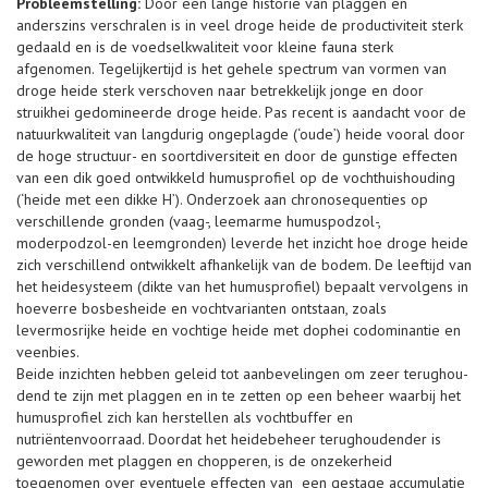
Probleemstelling:
Door een lange historie van plaggen en
anderszins verschra­len is in veel droge heide de productiviteit sterk
gedaald en is de voedselkwaliteit voor kleine fauna sterk
afgenomen. Tegelijkertijd is het gehele spectrum van vormen van
droge heide sterk verschoven naar betrekkelijk jonge en door
struikhei gedomineerde droge heide. Pas recent is aandacht voor de
natuurkwaliteit van langdurig onge­plagde (‘oude’) heide vooral door
de hoge structuur- en soortdiversiteit en door de gunstige effecten
van een dik goed ontwikkeld humusprofiel op de vochthuis­houding
(‘heide met een dikke H’). Onderzoek aan chronosequenties op
verschillende gronden (vaag-, leemarme humuspodzol-,
moderpodzol-en leemgronden) leverde het inzicht hoe droge heide
zich verschillend ontwikkelt afhankelijk van de bodem. De leeftijd van
het heidesysteem (dikte van het humusprofiel) bepaalt vervolgens in
hoeverre bosbes­heide en vochtvarianten ontstaan, zoals
levermosrijke heide en vochtige heide met dophei codominantie en
veenbies.
Beide inzichten hebben geleid tot aanbevelingen om zeer terughou­
dend te zijn met plaggen en in te zetten op een beheer waarbij het
humusprofiel zich kan herstellen als vochtbuffer en
nutriëntenvoorraad. Doordat het heidebeheer terughoudender is
geworden met plaggen en chopperen, is de onzekerheid
toegenomen over eventuele effecten van een gestage accumulatie