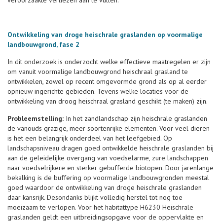
veroorzaakte verliezen aan te vullen.
Ontwikkeling van droge heischrale graslanden op voormalige
landbouwgrond, fase 2
In dit onderzoek is onderzocht welke effectieve maatregelen er zijn
om vanuit voormalige landbouwgrond heischraal grasland te
ontwikkelen, zowel op recent omgevormde grond als op al eerder
opnieuw ingerichte gebieden. Tevens welke locaties voor de
ontwikkeling van droog heischraal grasland geschikt (te maken) zijn.
Probleemstelling:
In het zandlandschap zijn heischrale graslanden
de vanouds grazige, meer soortenrijke elementen. Voor veel dieren
is het een belangrijk onderdeel van het leefgebied. Op
landschapsniveau dragen goed ontwikkelde heischrale graslanden bij
aan de geleidelijke overgang van voedselarme, zure landschappen
naar voedselrijkere en sterker gebufferde biotopen. Door jarenlange
bekalking is de buffering op voormalige landbouwgronden meestal
goed waardoor de ontwikkeling van droge heischrale graslanden
daar kansrijk. Desondanks blijkt volledig herstel tot nog toe
moeizaam te verlopen. Voor het habitattype H6230 Heischrale
graslanden geldt een uitbreidingsopgave voor de oppervlakte en