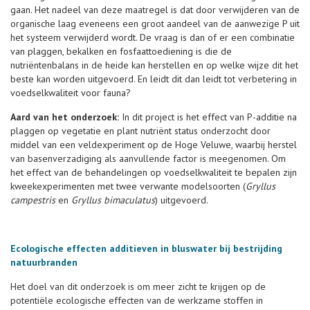
gaan. Het nadeel van deze maatregel is dat door verwijderen van de
organische laag eveneens een groot aandeel van de aanwezige P uit
het systeem verwijderd wordt. De vraag is dan of er een combinatie
van plaggen, bekalken en fosfaattoediening is die de
nutriëntenbalans in de heide kan herstellen en op welke wijze dit het
beste kan worden uitgevoerd. En leidt dit dan leidt tot verbetering in
voedselkwaliteit voor fauna?
Aard van het onderzoek:
In dit project is het effect van P-additie na
plaggen op vegetatie en plant nutriënt status onderzocht door
middel van een veldexperiment op de Hoge Veluwe, waarbij herstel
van basenverzadiging als aanvullende factor is meegenomen. Om
het effect van de behandelingen op voedselkwaliteit te bepalen zijn
kweekexperimenten met twee verwante modelsoorten (
Gryllus
campestris
en
Gryllus bimaculatus
) uitgevoerd.
Ecologische effecten additieven in bluswater bij bestrijding
natuurbranden
Het doel van dit onderzoek is om meer zicht te krijgen op de
potentiële ecologische effecten van de werkzame stoffen in