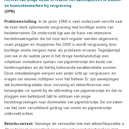
en humuskenmerken bij vergrassing
(UPN)
Probleemstelling:
In de jaren 1980 is veel onderzoek verricht naar
de toen sterk opkomende vergrassing met bochtige smele van
heideterreinen. Dit onderzoek ligt aan de basis van intensieve
herstelmaatregelen die tot voor kort regulier werden uitgevoerd,
zoals plaggen en chopperen. Na 2000 is wordt vergrassing door
bochtige smele nergens meer als probleem ervaren. Tegelijkertijd
zien we in de laatste jaren in het droge heidelandschap een
schijnbaar onstuitbare opmars van pijpenstrootje ten koste van
heidevegetaties en de hierbij behorende karakteristieke soorten.
Deze ontwikkelingen werpen een ander licht op ‘vergrassers’ en
vragen om nieuwe richtlijnen voor het beheer. Er zijn aanwijzingen
dat bodemdegradatie door verzuring en stikstoftoevoer een
belangrijke rol speelt bij de uitbreiding van pijpenstrootje en dat na
plaggen een kantelpunt lijkt te ontstaan van jonge
heidebegroeiingen naar dominantie van pijpenstrootje. De oorzaken
van het zeer verschillend gedrag van smele en pijpenstrootje
ontbreekt echter.
Beleidscontext:
Vanwege de verwachte link met stikstofdepostitie is