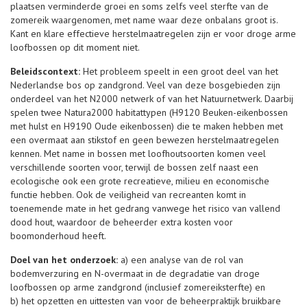
plaatsen verminderde groei en soms zelfs veel sterfte van de
zomereik waargenomen, met name waar deze onbalans groot is.
Kant en klare effectieve herstelmaatregelen zijn er voor droge arme
loofbossen op dit moment niet.
Beleidscontext:
Het probleem speelt in een groot deel van het
Nederlandse bos op zandgrond. Veel van deze bosgebieden zijn
onderdeel van het N2000 netwerk of van het Natuurnetwerk. Daarbij
spelen twee Natura2000 habitattypen (H9120 Beuken-eikenbossen
met hulst en H9190 Oude eikenbossen) die te maken hebben met
een overmaat aan stikstof en geen bewezen herstelmaatregelen
kennen. Met name in bossen met loofhoutsoorten komen veel
verschillende soorten voor, terwijl de bossen zelf naast een
ecologische ook een grote recreatieve, milieu en economische
functie hebben. Ook de veiligheid van recreanten komt in
toenemende mate in het gedrang vanwege het risico van vallend
dood hout, waardoor de beheerder extra kosten voor
boomonderhoud heeft.
Doel van het onderzoek:
a) een analyse van de rol van
bodemverzuring en N-overmaat in de degradatie van droge
loofbossen op arme zandgrond (inclusief zomereiksterfte) en
b) het opzetten en uittesten van voor de beheerpraktijk bruikbare