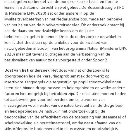
maatregelen op herstel van de oorspronkelijke fauna en flora te
kunnen inschatten ontbreekt vrijwel geheel. De Bossenstrategie (IPO
& Ministerie LNV, 2020) zet onder andere in op de
kwaliteitsverbetering van het Nederlandse bos, mede ten behoeve
van het halen van de biodiversiteitsdoelen. Dit onderzoek draagt bij
aan de daarvoor noodzakelijke kennis om de juiste
beheermaatregelen te nemen. De in dit onderzoek te ontwikkelen
kennis sluit direct aan op de ambities voor de kwaliteit van
natuurgebieden in Spoor I van het programma Natuur (Ministerie LNV,
2020) maar zal tevens bijdragen aan de verbetering van de
basiskwaliteit van natuur zoals voorgesteld onder Spoor 2.
Doel van het onderzoek:
Het doel van het onderzoek is te
doorgronden hoe de verzuringsproblematiek doorwerkt op
insectivore zangvogels die tegenstrijdige populatieontwikkelingen
laten zien binnen droge bossen en heidegebieden en welke andere
factoren hier mogelijk bij betrokken zijn. De resultaten moeten leiden
tot aanbevelingen voor beheerders om bij uitvoeren van
maatregelen voor herstel van de natuurkwaliteit van de droge bos-
en heidegebieden. De nadruk in het onderzoek ligt bij de
beoordeling van de effectiviteit van de toepassing van steenmeel of
schelpbekalking als herstelmaatregel, omdat naast afname van de
stikstofdepositie bodemherstel in dit ecosysteem noodzakelijk is.