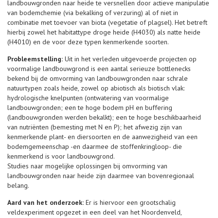
landbouwgronden naar heide te versnellen door actieve manipulatie
van bodemchemie (via bekalking of verzuring) al of niet in
combinatie met toevoer van biota (vegetatie of plagsel). Het betreft
hierbij zowel het habitattype droge heide (H4030) als natte heide
(H4010) en de voor deze typen kenmerkende soorten.
Probleemstelling:
Uit in het verleden uitgevoerde projecten op
voormalige landbouwgrond is een aantal serieuze bottlenecks
bekend bij de omvorming van landbouwgronden naar schrale
natuurtypen zoals heide, zowel op abiotisch als biotisch vlak:
hydrologische knelpunten (ontwatering van voormalige
landbouwgronden; een te hoge bodem pH en buffering
(landbouwgronden werden bekalkt); een te hoge beschikbaarheid
van nutriënten (bemesting met N en P); het afwezig zijn van
kenmerkende plant- en diersoorten en de aanwezigheid van een
bodemgemeenschap -en daarmee de stoffenkringloop- die
kenmerkend is voor landbouwgrond.
Studies naar mogelijke oplossingen bij omvorming van
landbouwgronden naar heide zijn daarmee van bovenregionaal
belang.
Aard van het onderzoek:
Er is hiervoor een grootschalig
veldexperiment opgezet in een deel van het Noordenveld,