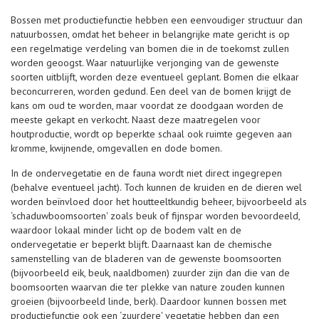
Bossen met productiefunctie hebben een eenvoudiger structuur dan
natuurbossen, omdat het beheer in belangrijke mate gericht is op
een regelmatige verdeling van bomen die in de toekomst zullen
worden geoogst. Waar natuurlijke verjonging van de gewenste
soorten uitblijft, worden deze eventueel geplant. Bomen die elkaar
beconcurreren, worden gedund. Een deel van de bomen krijgt de
kans om oud te worden, maar voordat ze doodgaan worden de
meeste gekapt en verkocht. Naast deze maatregelen voor
houtproductie, wordt op beperkte schaal ook ruimte gegeven aan
kromme, kwijnende, omgevallen en dode bomen.
In de ondervegetatie en de fauna wordt niet direct ingegrepen
(behalve eventueel jacht). Toch kunnen de kruiden en de dieren wel
worden beïnvloed door het houtteeltkundig beheer, bijvoorbeeld als
‘schaduwboomsoorten' zoals beuk of fijnspar worden bevoordeeld,
waardoor lokaal minder licht op de bodem valt en de
ondervegetatie er beperkt blijft. Daarnaast kan de chemische
samenstelling van de bladeren van de gewenste boomsoorten
(bijvoorbeeld eik, beuk, naaldbomen) zuurder zijn dan die van de
boomsoorten waarvan die ter plekke van nature zouden kunnen
groeien (bijvoorbeeld linde, berk). Daardoor kunnen bossen met
productiefunctie ook een ‘zuurdere' vegetatie hebben dan een