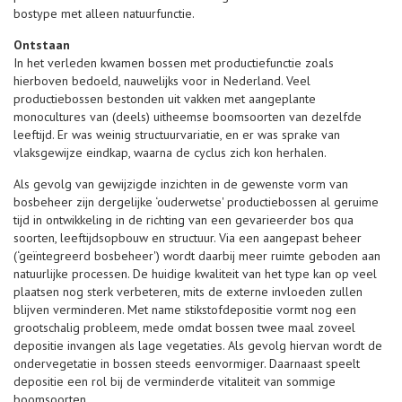
bostype met alleen natuurfunctie.
Ontstaan
In het verleden kwamen bossen met productiefunctie zoals
hierboven bedoeld, nauwelijks voor in Nederland. Veel
productiebossen bestonden uit vakken met aangeplante
monocultures van (deels) uitheemse boomsoorten van dezelfde
leeftijd. Er was weinig structuurvariatie, en er was sprake van
vlaksgewijze eindkap, waarna de cyclus zich kon herhalen.
Als gevolg van gewijzigde inzichten in de gewenste vorm van
bosbeheer zijn dergelijke ‘ouderwetse' productiebossen al geruime
tijd in ontwikkeling in de richting van een gevarieerder bos qua
soorten, leeftijdsopbouw en structuur. Via een aangepast beheer
(‘geïntegreerd bosbeheer') wordt daarbij meer ruimte geboden aan
natuurlijke processen. De huidige kwaliteit van het type kan op veel
plaatsen nog sterk verbeteren, mits de externe invloeden zullen
blijven verminderen. Met name stikstofdepositie vormt nog een
grootschalig probleem, mede omdat bossen twee maal zoveel
depositie invangen als lage vegetaties. Als gevolg hiervan wordt de
ondervegetatie in bossen steeds eenvormiger. Daarnaast speelt
depositie een rol bij de verminderde vitaliteit van sommige
boomsoorten.