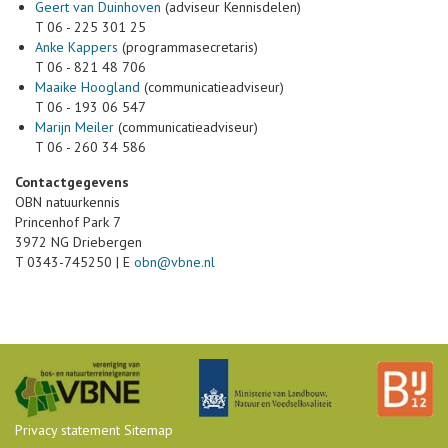
Geert van Duinhoven
(adviseur Kennisdelen)
T 06 - 225 301 25
Anke Kappers
(programmasecretaris)
T 06 - 821 48 706
Maaike Hoogland
(communicatieadviseur)
T 06 - 193 06 547
Marijn Meiler
(communicatieadviseur)
T 06 - 260 34 586
Contactgegevens
OBN natuurkennis
Princenhof Park 7
3972 NG Driebergen
T 0343-745250 | E
obn@vbne.nl
Privacy statement
Sitemap