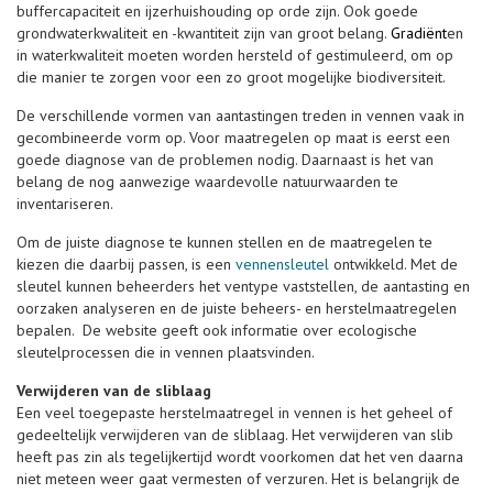
buffercapaciteit en ijzerhuishouding op orde zijn. Ook goede
grondwaterkwaliteit en -kwantiteit zijn van groot belang.
Gradiënt
en
in waterkwaliteit moeten worden hersteld of gestimuleerd, om op
die manier te zorgen voor een zo groot mogelijke biodiversiteit.
De verschillende vormen van aantastingen treden in vennen vaak in
gecombineerde vorm op. Voor maatregelen op maat is eerst een
goede diagnose van de problemen nodig. Daarnaast is het van
belang de nog aanwezige waardevolle natuurwaarden te
inventariseren.
Om de juiste diagnose te kunnen stellen en de maatregelen te
kiezen die daarbij passen, is een
vennensleutel
ontwikkeld. Met de
sleutel kunnen beheerders het ventype vaststellen, de aantasting en
oorzaken analyseren en de juiste beheers- en herstelmaatregelen
bepalen. De website geeft ook informatie over ecologische
sleutelprocessen die in vennen plaatsvinden.
Verwijderen van de sliblaag
Een veel toegepaste herstelmaatregel in vennen is het geheel of
gedeeltelijk verwijderen van de sliblaag. Het verwijderen van slib
heeft pas zin als tegelijkertijd wordt voorkomen dat het ven daarna
niet meteen weer gaat vermesten of verzuren. Het is belangrijk de