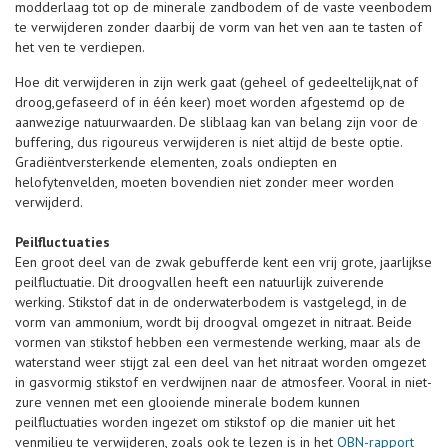
modderlaag tot op de minerale zandbodem of de vaste veenbodem
te verwijderen zonder daarbij de vorm van het ven aan te tasten of
het ven te verdiepen.
Hoe dit verwijderen in zijn werk gaat (geheel of gedeeltelijk,nat of
droog,gefaseerd of in één keer) moet worden afgestemd op de
aanwezige natuurwaarden. De sliblaag kan van belang zijn voor de
buffering, dus rigoureus verwijderen is niet altijd de beste optie.
Gradiëntversterkende elementen, zoals ondiepten en
helofytenvelden, moeten bovendien niet zonder meer worden
verwijderd.
Peilfluctuaties
Een groot deel van de zwak gebufferde kent een vrij grote, jaarlijkse
peilfluctuatie. Dit droogvallen heeft een natuurlijk zuiverende
werking. Stikstof dat in de onderwaterbodem is vastgelegd, in de
vorm van ammonium, wordt bij droogval omgezet in nitraat. Beide
vormen van stikstof hebben een vermestende werking, maar als de
waterstand weer stijgt zal een deel van het nitraat worden omgezet
in gasvormig stikstof en verdwijnen naar de atmosfeer. Vooral in niet-
zure vennen met een glooiende minerale bodem kunnen
peilfluctuaties worden ingezet om stikstof op die manier uit het
venmilieu te verwijderen, zoals ook te lezen is in het
OBN-rapport