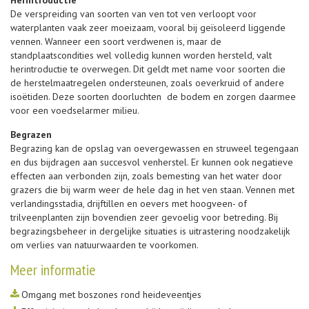
De verspreiding van soorten van ven tot ven verloopt voor
waterplanten vaak zeer moeizaam, vooral bij geïsoleerd liggende
vennen. Wanneer een soort verdwenen is, maar de
standplaatscondities wel volledig kunnen worden hersteld, valt
herintroductie te overwegen. Dit geldt met name voor soorten die
de herstelmaatregelen ondersteunen, zoals oeverkruid of andere
isoëtiden. Deze soorten doorluchten de bodem en zorgen daarmee
voor een voedselarmer milieu.
Begrazen
Begrazing kan de opslag van oevergewassen en struweel tegengaan
en dus bijdragen aan succesvol venherstel. Er kunnen ook negatieve
effecten aan verbonden zijn, zoals bemesting van het water door
grazers die bij warm weer de hele dag in het ven staan. Vennen met
verlandingsstadia, drijftillen en oevers met hoogveen- of
trilveenplanten zijn bovendien zeer gevoelig voor betreding. Bij
begrazingsbeheer in dergelijke situaties is uitrastering noodzakelijk
om verlies van natuurwaarden te voorkomen.
Meer informatie
Omgang met boszones rond heideveentjes