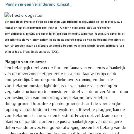
'Vennen in een veranderend klimaat'.
Schematisch overzicht van de effecten van tijdelijk droogvallen op de fosforcyclus
(links) en op stikstofverliezen (rechts). Onder natte condities wordt fosfor
gemobiliseerd, terwijl droogval leidt tot een immobilisatie van fosfor. Droogval leidt
tot nitrificatie van ammonium in de geoxideerde toplaag van de bodem. Het nitraat
kan uitspoelen naar de diepere anaerobe bodem waar het wordt gedenitrificeerd tot
stikstofgas.
Bron: Smolders et al. (2006).
Plaggen van de oever
Een belangrijk deel van de flora en fauna van vennen is afhankelijk
van de oeverzone, het gedeelte tussen de laagwaterlijn en de
hoogwaterlijn. Door de periodieke overstroming en door de
voedselarme omstandigheden, is er van nature vaak een open
vegetatiestructuur op ten minste een deel van de oever. Vooral door
vermesting zijn van oorsprong voedselarme oeverdelen
dichtgegroeid. Door deze plantengroei (inclusief de voedselrijke
toplaag van de bodem) te verwijderen, oftewel te plaggen, kan de
voedselarme situatie worden hersteld. Er zijn ook zeldzame dieren,
planten en paddenstoelen die juist afhankelijk zijn van de ruigere
delen van de oever. Een goede afweging tussen het belang van de
huidige natuurwaarden en de noodzaak tot plaggen is dus altijd