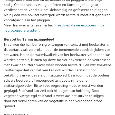
nodig. Om het verlies van gradiënten en fauna tegen te gaan,
verdient het de voorkeur om kleinschalig en gefaseerd te plaggen.
Als bij een ven ook het waterpeil wordt hersteld, moet dat gebeuren
voorafgaand aan het plaggen.
Meer hierover is te lezen in het
'Preadvies kleine ecotopen in de
hydrologische gradiënt'.
Herstel buffering inzijggebied
In vennen die hun buffering ontvingen van contact met beekwater is
dit contact vaak verbroken door de toenemende voedselrijkdom van
het water. Indien de waterkwaliteit van het beekwater voldoende kan
worden hersteld, kunnen op deze manier ook vennen en venreeksen
met zwak gebufferd water weer worden hersteld. Een wat zwakkere
buffercapaciteit van het ven kan ook worden hersteld door
bekalking van venoevers of inzijggebied. Daarvoor moet de bodem
schaars begroeid of onbegroeid zijn, zoals in heide- en
stuifzandgebieden. Bij te veel begroeiing moet er eerst worden
geplagd. Stuifzand kan zelf ook bijdragen aan buffering. Door
vegetatie vastgelegd stuifzand is weer aan het stuiven te krijgen
door het verwijderen van de vegetatie in een voldoende groot
gebied.
Herintroductie