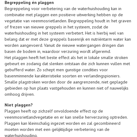
Begreppeling én plaggen
Begreppeling voor verbetering van de waterhuishouding kan in
combinatie met plaggen een positieve uitwerking hebben op de
vegetatie van veenmosrietlanden. Begreppeling houdt in: het graven
of frezen van nieuwe greppels in het systeem, zodat de
waterhuishouding in het systeem verbetert. Het is hierbij wel van
belang dat er met deze greppels basenrijk en nutriëntarm water kan
worden aangevoerd. Vanuit de nieuwe watergangen dringen dan
basen de bodem in, waardoor verzuring wordt afgeremd.
Het plaggen heeft het beste effect als het in lokale smalle stroken
gebeurt en zodanig dat slenken ontstaan die zich kunnen vullen met
gebufferd water. Zo schept men gunstige condities voor
basenminnende karakteristieke soorten en verlandingspioniers.
Smalle plagstroken worden door de aangrenzende, niet geplagde
gebieden op hun plaats vastgehouden en kunnen niet of nauwelijks
omhoog drijven.
Niet plaggen?
Plaggen heeft op zichzelf onvoldoende effect op de
veenmosrietlandvegetatie en er kan snelle herverzuring optreden.
Plaggen kan kleinschalig ingezet worden en zal gecombineerd
moeten worden met een gelijktijdige verbetering van de
waterhuishouding.