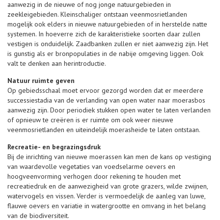
aanwezig in de nieuwe of nog jonge natuurgebieden in
zeekleigebieden. Kleinschaliger ontstaan veenmosrietlanden
mogelijk ook elders in nieuwe natuurgebieden of in herstelde natte
systemen. In hoeverre zich de karakteristieke soorten daar zullen
vestigen is onduidelijk. Zaadbanken zullen er niet aanwezig zijn. Het
is gunstig als er bronpopulaties in de nabije omgeving liggen. Ook
valt te denken aan herintroductie.
Natuur ruimte geven
Op gebiedsschaal moet ervoor gezorgd worden dat er meerdere
successiestadia van de verlanding van open water naar moerasbos
aanwezig zijn. Door periodiek stukken open water te laten verlanden
of opnieuw te creëren is er ruimte om ook weer nieuwe
veenmosrietlanden en uiteindelijk moerasheide te laten ontstaan.
Recreatie- en begrazingsdruk
Bij de inrichting van nieuwe moerassen kan men de kans op vestiging
van waardevolle vegetaties van voedselarme oevers en
hoogveenvorming verhogen door rekening te houden met
recreatiedruk en de aanwezigheid van grote grazers, wilde zwijnen,
watervogels en vissen. Verder is vermoedelijk de aanleg van luwe,
flauwe oevers en variatie in watergrootte en omvang in het belang
van de biodiversiteit.