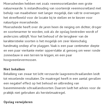
Moerasheiden hebben net zoals veenmosrietlanden een grote
natuurwaarde. Is instandhouding van soortenrijk veenmosrietland met
behulp van maaibeheer niet langer mogelijk, dan valt te overwegen
het streefbeeld voor de locatie bij te stellen en te kiezen voor
natuurtype moerasheide.
Moerasheide heeft over de jaren heen de neiging om dichter, droger
en soortenarmer te worden, ook als de opslag bestreden wordt of
anderszins uitblijft. Voor het behoud of de terugkeer van de
karakteristieke soorten is het mogelijk om zeer kleinschalig
handmatig ondiep af te plaggen. Vaak is een paar centimeter diepte
en een paar vierkante meter oppervlakte al genoeg om weer ronde
zonnedauw in een terrein te krijgen, en een paar
hoogveenlevermossen.
Niet bekalken
Bekalking van zwaar tot licht verzuurde laagveenschraallanden leidt
tot wisselende resultaten. De maatregel heeft in een aantal gevallen
een negatief effect op het behoud en uitbreiding van
basenminnende schraallandsoorten. Daarom luidt het advies voor de
praktijk: niet gebruiken als herstelmaatregel.
Opslag verwijderen