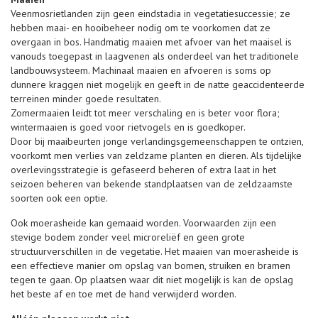
Veenmosrietlanden zijn geen eindstadia in vegetatiesuccessie; ze
hebben maai- en hooibeheer nodig om te voorkomen dat ze
overgaan in bos. Handmatig maaien met afvoer van het maaisel is
vanouds toegepast in laagvenen als onderdeel van het traditionele
landbouwsysteem. Machinaal maaien en afvoeren is soms op
dunnere kraggen niet mogelijk en geeft in de natte geaccidenteerde
terreinen minder goede resultaten.
Zomermaaien leidt tot meer verschaling en is beter voor flora;
wintermaaien is goed voor rietvogels en is goedkoper.
Door bij maaibeurten jonge verlandingsgemeenschappen te ontzien,
voorkomt men verlies van zeldzame planten en dieren. Als tijdelijke
overlevingsstrategie is gefaseerd beheren of extra laat in het
seizoen beheren van bekende standplaatsen van de zeldzaamste
soorten ook een optie.
Ook moerasheide kan gemaaid worden. Voorwaarden zijn een
stevige bodem zonder veel microreliëf en geen grote
structuurverschillen in de vegetatie. Het maaien van moerasheide is
een effectieve manier om opslag van bomen, struiken en bramen
tegen te gaan. Op plaatsen waar dit niet mogelijk is kan de opslag
het beste af en toe met de hand verwijderd worden.