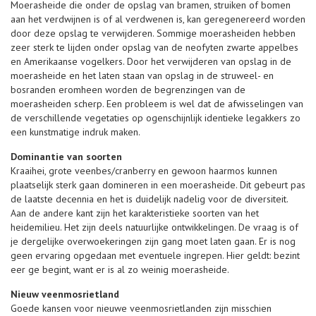
Moerasheide die onder de opslag van bramen, struiken of bomen
aan het verdwijnen is of al verdwenen is, kan geregenereerd worden
door deze opslag te verwijderen. Sommige moerasheiden hebben
zeer sterk te lijden onder opslag van de neofyten zwarte appelbes
en Amerikaanse vogelkers. Door het verwijderen van opslag in de
moerasheide en het laten staan van opslag in de struweel- en
bosranden eromheen worden de begrenzingen van de
moerasheiden scherp. Een probleem is wel dat de afwisselingen van
de verschillende vegetaties op ogenschijnlijk identieke legakkers zo
een kunstmatige indruk maken.
Dominantie van soorten
Kraaihei, grote veenbes/cranberry en gewoon haarmos kunnen
plaatselijk sterk gaan domineren in een moerasheide. Dit gebeurt pas
de laatste decennia en het is duidelijk nadelig voor de diversiteit.
Aan de andere kant zijn het karakteristieke soorten van het
heidemilieu. Het zijn deels natuurlijke ontwikkelingen. De vraag is of
je dergelijke overwoekeringen zijn gang moet laten gaan. Er is nog
geen ervaring opgedaan met eventuele ingrepen. Hier geldt: bezint
eer ge begint, want er is al zo weinig moerasheide.
Nieuw veenmosrietland
Goede kansen voor nieuwe veenmosrietlanden zijn misschien