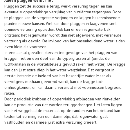
Alléén plaggen werkt niet
Plaggen zet de successie terug, werkt verzuring tegen en kan
eventuele oppervlakkige verrijking van nutriënten tegengaan. Door
te plaggen kan de vegetatie verjongen en krijgen basenminnende
planten nieuwe kansen. Wel kan door plaggen in laagvenen snel
opnieuw verzuring optreden. Ook kan er een regenwaterbak
ontstaan; het regenwater wordt dan niet afgevoerd, met versnelde
verzuring als gevolg. De invloed van het basenhoudend water is dan
even klein als voorheen.
In een aantal gevallen sterven ten gevolge van het plaggen van
kraggen riet en een deel van de cypergrassen af (omdat de
luchtkanalen in de wortelstelsels gevuld raken met water). De kragge
kan dan juist extra diep in het water wegzinken. Dat vergroot in
eerste instantie de invloed van het basenrijke water. Maar als
vervolgens methaan gevormd wordt, kan de kragge toch
omhoogkomen, en kan daarna versneld met veenmossen begroeid
raken.
Door periodiek krabben of oppervlakkig afplaggen van rietvelden
kan de productie van riet worden teruggedrongen. Het laten liggen
van het weggehaalde materiaal op de randen van het rietland kan
leiden tot vorming van een dammetje, dat regenwater gaat
vasthouden en daarmee juist extra verzuring creëert.