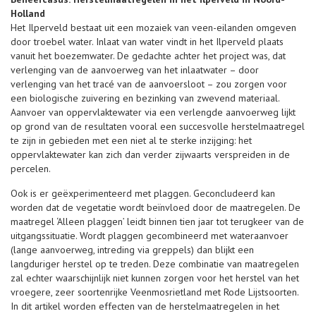
Holland
Het Ilperveld bestaat uit een mozaiek van veen-eilanden omgeven
door troebel water. Inlaat van water vindt in het Ilperveld plaats
vanuit het boezemwater. De gedachte achter het project was, dat
verlenging van de aanvoerweg van het inlaatwater – door
verlenging van het tracé van de aanvoersloot – zou zorgen voor
een biologische zuivering en bezinking van zwevend materiaal.
Aanvoer van oppervlaktewater via een verlengde aanvoerweg lijkt
op grond van de resultaten vooral een succesvolle herstelmaatregel
te zijn in gebieden met een niet al te sterke inzijging: het
oppervlaktewater kan zich dan verder zijwaarts verspreiden in de
percelen.
Ook is er geëxperimenteerd met plaggen. Geconcludeerd kan
worden dat de vegetatie wordt beïnvloed door de maatregelen. De
maatregel ‘Alleen plaggen’ leidt binnen tien jaar tot terugkeer van de
uitgangssituatie. Wordt plaggen gecombineerd met wateraanvoer
(lange aanvoerweg, intreding via greppels) dan blijkt een
langduriger herstel op te treden. Deze combinatie van maatregelen
zal echter waarschijnlijk niet kunnen zorgen voor het herstel van het
vroegere, zeer soortenrijke Veenmosrietland met Rode Lijstsoorten.
In dit artikel worden effecten van de herstelmaatregelen in het