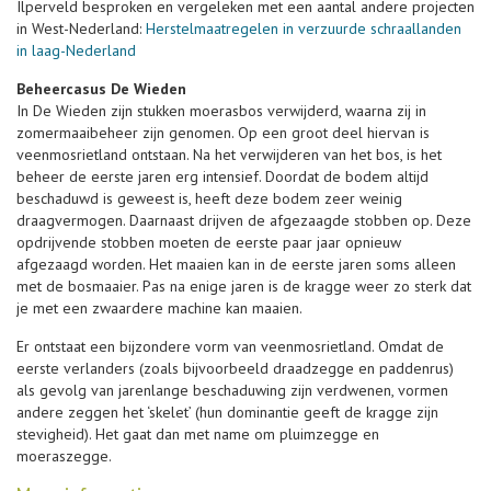
Ilperveld besproken en vergeleken met een aantal andere projecten
in West-Nederland:
Herstelmaatregelen in verzuurde schraallanden
in laag-Nederland
Beheercasus De Wieden
In De Wieden zijn stukken moerasbos verwijderd, waarna zij in
zomermaaibeheer zijn genomen. Op een groot deel hiervan is
veenmosrietland ontstaan. Na het verwijderen van het bos, is het
beheer de eerste jaren erg intensief. Doordat de bodem altijd
beschaduwd is geweest is, heeft deze bodem zeer weinig
draagvermogen. Daarnaast drijven de afgezaagde stobben op. Deze
opdrijvende stobben moeten de eerste paar jaar opnieuw
afgezaagd worden. Het maaien kan in de eerste jaren soms alleen
met de bosmaaier. Pas na enige jaren is de kragge weer zo sterk dat
je met een zwaardere machine kan maaien.
Er ontstaat een bijzondere vorm van veenmosrietland. Omdat de
eerste verlanders (zoals bijvoorbeeld draadzegge en paddenrus)
als gevolg van jarenlange beschaduwing zijn verdwenen, vormen
andere zeggen het ‘skelet’ (hun dominantie geeft de kragge zijn
stevigheid). Het gaat dan met name om pluimzegge en
moeraszegge.