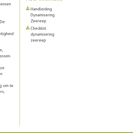
Mensen
Handleiding
Dynamisering
Zeereep
 De
Checklist
iligheid
dynamisering
zeereep
n,
ossen.
eze
in
ng om te
rs,