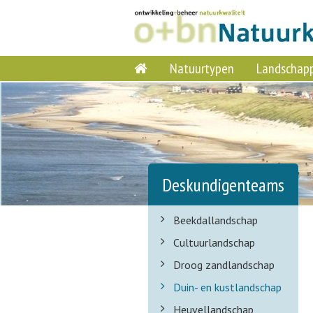
Natuurtypen
Landschap
Deskundigenteams
Beekdallandschap
Cultuurlandschap
Droog zandlandschap
Duin- en kustlandschap
Heuvellandschap