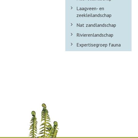
Laagveen- en
zeekleilandschap
Nat zandlandschap
Rivierenlandschap
Expertisegroep fauna