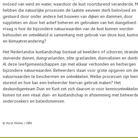
invloed van wind en water, waardoor de kust voortdurend veranderde. 
hebben die natuurlijke processen de laatste eeuwen sterk beïnvloed en
gestuurd door onder andere het bouwen van dijken en dammen, door
suppleties en door het actief beheren en gebruiken van het duingebied.
vraag is hoe de bijzondere natuurwaarden van de kust kunnen worden
behouden en ontwikkeld in samenhang met gebruik van deze kust, kustve
en klimaatverandering?
Het Nederlandse kustlandschap bestaat uit kwelders of schorren, strande
stuivende duinen, duingraslanden, zilte graslanden, duinvalleien en duinb
Al deze leefgemeenschappen zijn met elkaar verbonden en herbergen
bijzondere natuurwaarden. Beheerders staan voor grote opgaven om d
natuurwaarden te beschermen en ontwikkelen. Welke processen zijn hier
sturend en hoe kan een beheerder hiervan gebruik maken? Het
deskundigenteam Duin en Kust zet zich daarom in voor kennisontwikkeli
komen tot een vitaal duin- en kustlandschap in afstemming met beheerde
onderzoekers en beleidsmensen.
© Horst Wolter / OBN