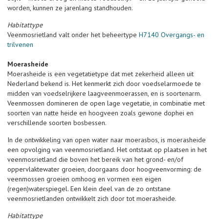
worden, kunnen ze jarenlang standhouden.
Habitattype
Veenmosrietland valt onder het beheertype
H7140 Overgangs- en
trilvenen
Moerasheide
Moerasheide is een vegetatietype dat met zekerheid alleen uit
Nederland bekend is. Het kenmerkt zich door voedselarmoede te
midden van voedselrijkere laagveenmoerassen, en is soortenarm.
Veenmossen domineren de open lage vegetatie, in combinatie met
soorten van natte heide en hoogveen zoals gewone dophei en
verschillende soorten bosbessen.
In de ontwikkeling van open water naar moerasbos, is moerasheide
een opvolging van veenmosrietland. Het ontstaat op plaatsen in het
veenmosrietland die boven het bereik van het grond- en/of
oppervlaktewater groeien, doorgaans door hoogveenvorming: de
veenmossen groeien omhoog en vormen een eigen
(regen)waterspiegel. Een klein deel van de zo ontstane
veenmosrietlanden ontwikkelt zich door tot moerasheide.
Habitattype