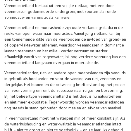
Veenmosrietland bestaat uit een vrij ijle rietlaag met een door
veenmossen gedomineerde ondergroei, met soorten als ronde
zonnedauw en varens zoals kamvaren.
Veenmosrietland en moerasheide zijn oude verlandingsstadia in de
reeks van open water naar moerasbos. Vanuit jong rietland kan bij
een toenemende dikte van de veenbodem de invloed van grond- en
of oppervlaktewater afnemen, waardoor veenmossen in dominantie
kunnen toenemen en het milieu verder verzuurt en sterker
afhankelijk wordt van regenwater; bij nog verdere verzuring kan een
veenmosrietland langzaam overgaan in moerasheide.
Veenmosrietlanden, riet- en andere open moeraslanden zijn vanouds
in gebruik als hooilanden en voor de winning van riet, veenmos en
dergelijke. Het hooien en de rietwinning heeft invloed op het proces
van veenvorming en remt de successie naar ruigte- en bosvorming.
Bij het beheertype veenmosrietland is het doel is nu natuurbeheer
en niet meer exploitatie. Tegenwoordig worden veenmosrietlanden
nog steeds in stand gehouden door maaien en afvoer van maaisel.
In veenmosrietland moet het waterpeil min of meer constant zijn. Als
de waterhuishouding en waterkwaliteit in veenmosrietlanden intact
blijft – niet te droog en niet te voedselrijk – en ze jaarlijks gehooid