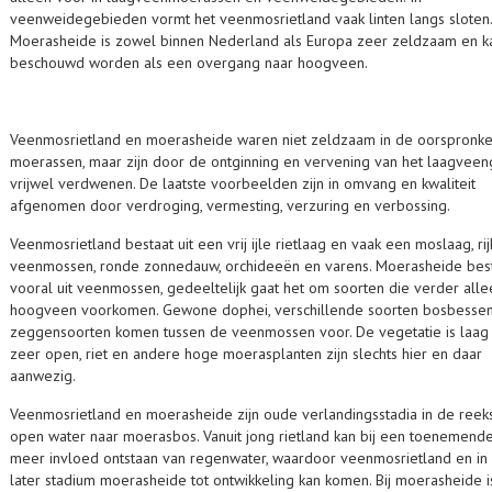
veenweidegebieden vormt het veenmosrietland vaak linten langs sloten.
Moerasheide is zowel binnen Nederland als Europa zeer zeldzaam en k
beschouwd worden als een overgang naar hoogveen.
Veenmosrietland en moerasheide waren niet zeldzaam in de oorspronkel
moerassen, maar zijn door de ontginning en vervening van het laagvee
vrijwel verdwenen. De laatste voorbeelden zijn in omvang en kwaliteit
afgenomen door verdroging, vermesting, verzuring en verbossing.
Veenmosrietland bestaat uit een vrij ijle rietlaag en vaak een moslaag, rij
veenmossen, ronde zonnedauw, orchideeën en varens. Moerasheide bes
vooral uit veenmossen, gedeeltelijk gaat het om soorten die verder alle
hoogveen voorkomen. Gewone dophei, verschillende soorten bosbesse
zeggensoorten komen tussen de veenmossen voor. De vegetatie is laag
zeer open, riet en andere hoge moerasplanten zijn slechts hier en daar
aanwezig.
Veenmosrietland en moerasheide zijn oude verlandingsstadia in de reek
open water naar moerasbos. Vanuit jong rietland kan bij een toenemende
meer invloed ontstaan van regenwater, waardoor veenmosrietland en in
later stadium moerasheide tot ontwikkeling kan komen. Bij moerasheide i