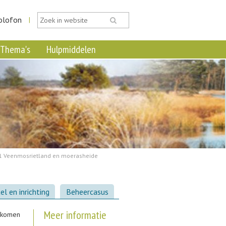
olofon
|
Thema's
Hulpmiddelen
1 Veenmosrietland en moerasheide
el en inrichting
Beheercasus
Meer informatie
n komen