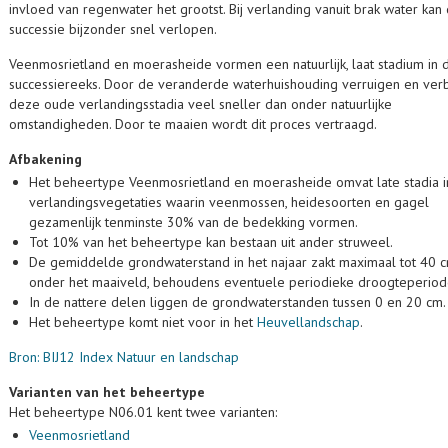
invloed van regenwater het grootst. Bij verlanding vanuit brak water kan
successie bijzonder snel verlopen.
Veenmosrietland en moerasheide vormen een natuurlijk, laat stadium in 
successiereeks. Door de veranderde waterhuishouding verruigen en ver
deze oude verlandingsstadia veel sneller dan onder natuurlijke
omstandigheden. Door te maaien wordt dit proces vertraagd.
Afbakening
Het beheertype Veenmosrietland en moerasheide omvat late stadia i
verlandingsvegetaties waarin veenmossen, heidesoorten en gagel
gezamenlijk tenminste 30% van de bedekking vormen.
Tot 10% van het beheertype kan bestaan uit ander struweel.
De gemiddelde grondwaterstand in het najaar zakt maximaal tot 40 c
onder het maaiveld, behoudens eventuele periodieke droogteperiod
In de nattere delen liggen de grondwaterstanden tussen 0 en 20 cm.
Het beheertype komt niet voor in het
Heuvellandschap
.
Bron: BIJ12 Index Natuur en landschap
Varianten van het beheertype
Het beheertype N06.01 kent twee varianten:
Veenmosrietland