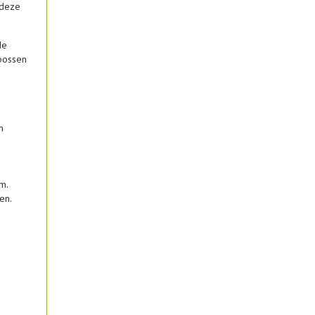
 deze
de
bossen
n
m.
en.