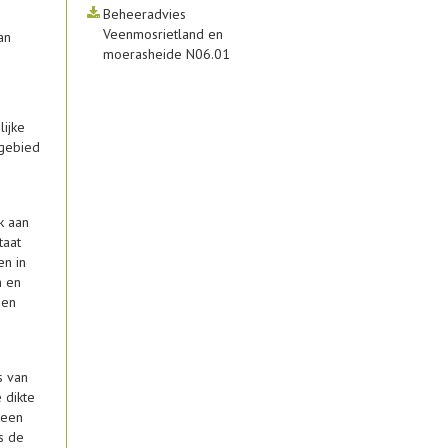
Beheeradvies
Veenmosrietland en
an
moerasheide N06.01
ijke
ngebied
k aan
taat
en in
n en
 en
s van
 dikte
 een
s de