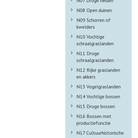
N07 Droge heiden
N08 Open duinen
N09 Schorren of
kwelders
N10 Vochtige
schraalgraslanden
N11 Droge
schraalgraslanden
N12 Rijke graslanden
en akkers
N13 Vogelgraslanden
N14 Vochtige bossen
N15 Droge bossen
N16 Bossen met
productiefunctie
N17 Cultuurhistorische