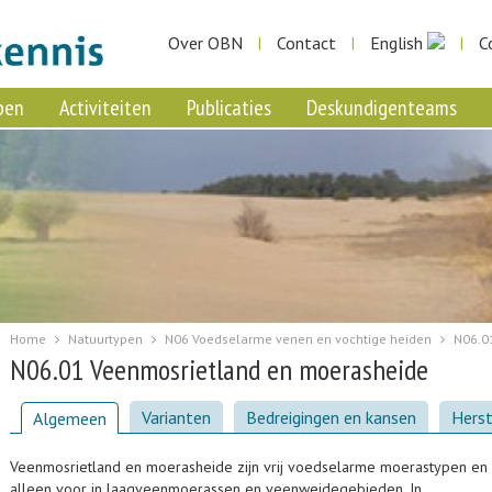
Over OBN
Contact
English
C
|
|
|
pen
Activiteiten
Publicaties
Deskundigenteams
Home
Natuurtypen
N06 Voedselarme venen en vochtige heiden
N06.0
N06.01 Veenmosrietland en moerasheide
Varianten
Bedreigingen en kansen
Herst
Algemeen
Veenmosrietland en moerasheide zijn vrij voedselarme moerastypen e
alleen voor in laagveenmoerassen en veenweidegebieden. In