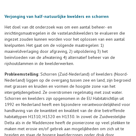
Verjonging van half-natuurlijke kwelders en schorren
Het doel van dit onderzoek was om een aantal beheer- en
inrichtingsmaatregelen in de vastelandskwelders te evalueren die
ingezet zouden kunnen worden voor het oplossen van een aantal
knelpunten. Het gaat om de volgende maatregelen: 1)
maaiveldverlaging door afgraving, 2) uitpoldering 3) het
beïnvloeden van de afwatering 4) alternatief beheer van de
rijshoutdammen in de kwelderwerken.
Probleemstelling:
Schorren (Zuid-Nederland) of kwelders (Noord-
Nederland) liggen op de overgang tussen zee en land, zijn begroeid
met grassen en kruiden en vormen de hoogste zone van het
intergetijdengebied. Ze overstromen regelmatig met zout water.
Schorren en kwelders zijn opgenomen in de EU Habitatrichtlijn uit
1992 en Nederland heeft een bijzondere verantwoordelijkheid voor
handhaving van de kwantiteit en kwaliteit van de drie betreffende
habitattypen H1310, H1320 en H1330. In zowel de Zuidwestelijke
Delta als in de Waddenzee heeft de pionierzone op veel plekken te
maken met erosie en/of gebrek aan mogelijkheden om zich uit te
breiden en staan de hogere kwelderzones onder druk door