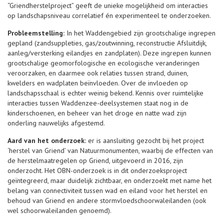
“Griendherstelproject” geeft de unieke mogelijkheid om interacties
op landschapsniveau correlatief én experimenteel te onderzoeken.
Probleemstelling:
In het Waddengebied zijn grootschalige ingrepen
gepland (zandsuppleties, gas/zoutwinning, reconstructie Afsluitdijk,
aanleg/versterking eilandjes en zandplaten). Deze ingrepen kunnen
grootschalige geomorfologische en ecologische veranderingen
veroorzaken, en daarmee ook relaties tussen strand, duinen,
kwelders en wadplaten beïnvloeden. Over de invloeden op
landschapsschaal is echter weinig bekend. Kennis over ruimtelijke
interacties tussen Waddenzee-deelsystemen staat nog in de
kinderschoenen, en beheer van het droge en natte wad zijn
onderling nauwelijks afgestemd.
Aard van het onderzoek:
er is aansluiting gezocht bij het project
‘herstel van Griend’ van Natuurmonumenten, waarbij de effecten van
de herstelmaatregelen op Griend, uitgevoerd in 2016, zijn
onderzocht. Het OBN-onderzoek is in dit onderzoeksproject
geïntegreerd, maar duidelijk zichtbaar, en onderzoekt met name het
belang van connectiviteit tussen wad en eiland voor het herstel en
behoud van Griend en andere stormvloedschoorwaleilanden (ook
wel schoorwaleilanden genoemd).