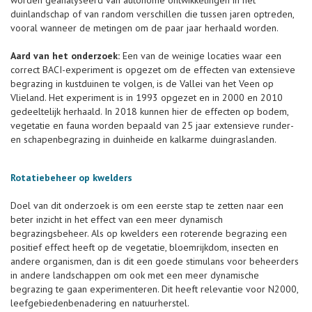
worden geanalyseerd van autonome ontwikkelingen in het
duinlandschap of van random verschillen die tussen jaren optreden,
vooral wanneer de metingen om de paar jaar herhaald worden.
Aard van het onderzoek:
Een van de weinige locaties waar een
correct BACI-experiment is opgezet om de effecten van extensieve
begrazing in kustduinen te volgen, is de Vallei van het Veen op
Vlieland. Het experiment is in 1993 opgezet en in 2000 en 2010
gedeeltelijk herhaald. In 2018 kunnen hier de effecten op bodem,
vegetatie en fauna worden bepaald van 25 jaar extensieve runder-
en schapenbegrazing in duinheide en kalkarme duingraslanden.
Rotatiebeheer op kwelders
Doel van dit onderzoek is om een eerste stap te zetten naar een
beter inzicht in het effect van een meer dynamisch
begrazingsbeheer. Als op kwelders een roterende begrazing een
positief effect heeft op de vegetatie, bloemrijkdom, insecten en
andere organismen, dan is dit een goede stimulans voor beheerders
in andere landschappen om ook met een meer dynamische
begrazing te gaan experimenteren. Dit heeft relevantie voor N2000,
leefgebiedenbenadering en natuurherstel.