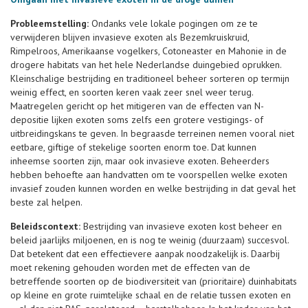
Probleemstelling:
Ondanks vele lokale pogingen om ze te
verwijderen blijven invasieve exoten als Bezemkruiskruid,
Rimpelroos, Amerikaanse vogelkers, Cotoneaster en Mahonie in de
drogere habitats van het hele Nederlandse duingebied oprukken.
Kleinschalige bestrijding en traditioneel beheer sorteren op termijn
weinig effect, en soorten keren vaak zeer snel weer terug.
Maatregelen gericht op het mitigeren van de effecten van N-
depositie lijken exoten soms zelfs een grotere vestigings- of
uitbreidingskans te geven. In begraasde terreinen nemen vooral niet
eetbare, giftige of stekelige soorten enorm toe. Dat kunnen
inheemse soorten zijn, maar ook invasieve exoten. Beheerders
hebben behoefte aan handvatten om te voorspellen welke exoten
invasief zouden kunnen worden en welke bestrijding in dat geval het
beste zal helpen.
Beleidscontext:
Bestrijding van invasieve exoten kost beheer en
beleid jaarlijks miljoenen, en is nog te weinig (duurzaam) succesvol.
Dat betekent dat een effectievere aanpak noodzakelijk is. Daarbij
moet rekening gehouden worden met de effecten van de
betreffende soorten op de biodiversiteit van (prioritaire) duinhabitats
op kleine en grote ruimtelijke schaal en de relatie tussen exoten en