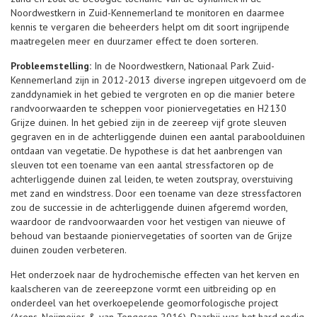
Noordwestkern in Zuid-Kennemerland te monitoren en daarmee
kennis te vergaren die beheerders helpt om dit soort ingrijpende
maatregelen meer en duurzamer effect te doen sorteren.
Probleemstelling:
In de Noordwestkern, Nationaal Park Zuid-
Kennemerland zijn in 2012-2013 diverse ingrepen uitgevoerd om de
zanddynamiek in het gebied te vergroten en op die manier betere
randvoorwaarden te scheppen voor pioniervegetaties en H2130
Grijze duinen. In het gebied zijn in de zeereep vijf grote sleuven
gegraven en in de achterliggende duinen een aantal paraboolduinen
ontdaan van vegetatie. De hypothese is dat het aanbrengen van
sleuven tot een toename van een aantal stressfactoren op de
achterliggende duinen zal leiden, te weten zoutspray, overstuiving
met zand en windstress. Door een toename van deze stressfactoren
zou de successie in de achterliggende duinen afgeremd worden,
waardoor de randvoorwaarden voor het vestigen van nieuwe of
behoud van bestaande pioniervegetaties of soorten van de Grijze
duinen zouden verbeteren.
Het onderzoek naar de hydrochemische effecten van het kerven en
kaalscheren van de zeereepzone vormt een uitbreiding op en
onderdeel van het overkoepelende geomorfologische project