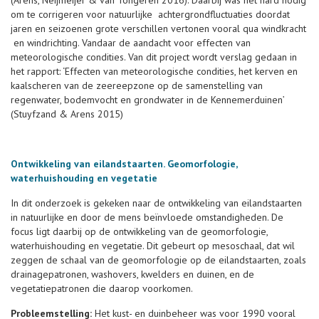
(Arens, Neijmeijer & van Tongeren 2016). Daarbij was het hard nodig
om te corrigeren voor natuurlijke achtergrondfluctuaties doordat
jaren en seizoenen grote verschillen vertonen vooral qua windkracht
en windrichting. Vandaar de aandacht voor effecten van
meteorologische condities. Van dit project wordt verslag gedaan in
het rapport: ‘Effecten van meteorologische condities, het kerven en
kaalscheren van de zeereepzone op de samenstelling van
regenwater, bodemvocht en grondwater in de Kennemerduinen’
(Stuyfzand & Arens 2015)
Ontwikkeling van eilandstaarten. Geomorfologie,
waterhuishouding en vegetatie
In dit onderzoek is gekeken naar de ontwikkeling van eilandstaarten
in natuurlijke en door de mens beïnvloede omstandigheden. De
focus ligt daarbij op de ontwikkeling van de geomorfologie,
waterhuishouding en vegetatie. Dit gebeurt op mesoschaal, dat wil
zeggen de schaal van de geomorfologie op de eilandstaarten, zoals
drainagepatronen, washovers, kwelders en duinen, en de
vegetatiepatronen die daarop voorkomen.
Probleemstelling:
Het kust- en duinbeheer was voor 1990 vooral