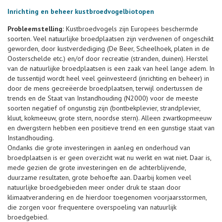
Inrichting en beheer kustbroedvogelbiotopen
Probleemstelling:
Kustbroedvogels zijn Europees beschermde
soorten. Veel natuurlijke broedplaatsen zijn verdwenen of ongeschikt
geworden, door kustverdediging (De Beer, Scheelhoek, platen in de
Oosterschelde etc.) en/of door recreatie (stranden, duinen). Herstel
van de natuurlijke broedplaatsen is een zaak van heel lange adem. In
de tussentijd wordt heel veel geïnvesteerd (inrichting en beheer) in
door de mens gecreëerde broedplaatsen, terwijl ondertussen de
trends en de Staat van Instandhouding (N2000) voor de meeste
soorten negatief of ongunstig zijn (bontbekplevier, strandplevier,
kluut, kokmeeuw, grote stern, noordse stern). Alleen zwartkopmeeuw
en dwergstern hebben een positieve trend en een gunstige staat van
Instandhouding.
Ondanks die grote investeringen in aanleg en onderhoud van
broedplaatsen is er geen overzicht wat nu werkt en wat niet. Daar is,
mede gezien de grote investeringen en de achterblijvende,
duurzame resultaten, grote behoefte aan. Daarbij komen veel
natuurlijke broedgebieden meer onder druk te staan door
klimaatverandering en de hierdoor toegenomen voorjaarsstormen,
die zorgen voor frequentere overspoeling van natuurlijk
broedgebied.