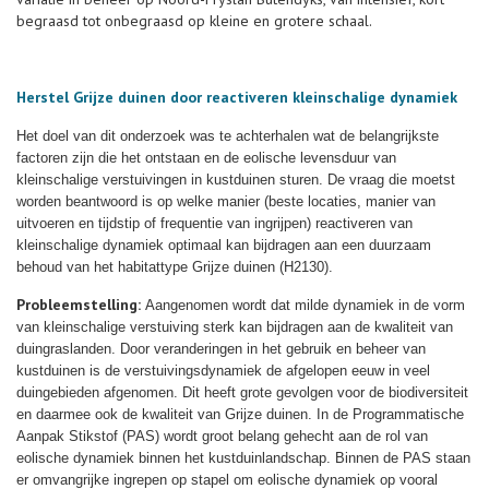
begraasd tot onbegraasd op kleine en grotere schaal.
Herstel Grijze duinen door reactiveren kleinschalige dynamiek
Het doel van dit onderzoek was te achterhalen wat de belangrijkste
factoren zijn die het ontstaan en de eolische levensduur van
kleinschalige verstuivingen in kustduinen sturen. De vraag die moetst
worden beantwoord is op welke manier (beste locaties, manier van
uitvoeren en tijdstip of frequentie van ingrijpen) reactiveren van
kleinschalige dynamiek optimaal kan bijdragen aan een duurzaam
behoud van het habitattype Grijze duinen (H2130).
Probleemstelling:
Aangenomen wordt dat milde dynamiek in de vorm
van kleinschalige verstuiving sterk kan bijdragen aan de kwaliteit van
duingraslanden. Door veranderingen in het gebruik en beheer van
kustduinen is de verstuivingsdynamiek de afgelopen eeuw in veel
duingebieden afgenomen. Dit heeft grote gevolgen voor de biodiversiteit
en daarmee ook de kwaliteit van Grijze duinen. In de Programmatische
Aanpak Stikstof (PAS) wordt groot belang gehecht aan de rol van
eolische dynamiek binnen het kustduinlandschap. Binnen de PAS staan
er omvangrijke ingrepen op stapel om eolische dynamiek op vooral