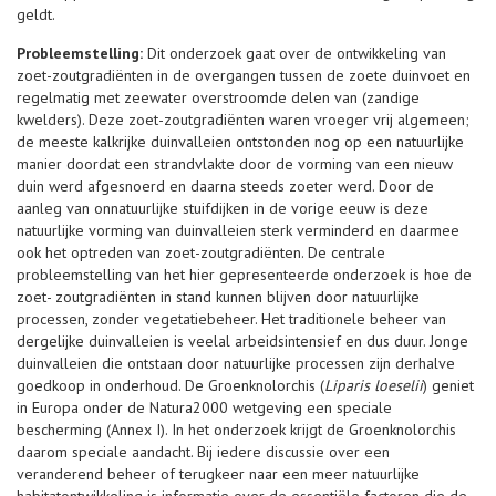
geldt.
Probleemstelling:
Dit onderzoek gaat over de ontwikkeling van
zoet-zoutgradiënten in de overgangen tussen de zoete duinvoet en
regelmatig met zeewater overstroomde delen van (zandige
kwelders). Deze zoet-zoutgradiënten waren vroeger vrij algemeen;
de meeste kalkrijke duinvalleien ontstonden nog op een natuurlijke
manier doordat een strandvlakte door de vorming van een nieuw
duin werd afgesnoerd en daarna steeds zoeter werd. Door de
aanleg van onnatuurlijke stuifdijken in de vorige eeuw is deze
natuurlijke vorming van duinvalleien sterk verminderd en daarmee
ook het optreden van zoet-zoutgradiënten. De centrale
probleemstelling van het hier gepresenteerde onderzoek is hoe de
zoet- zoutgradiënten in stand kunnen blijven door natuurlijke
processen, zonder vegetatiebeheer. Het traditionele beheer van
dergelijke duinvalleien is veelal arbeidsintensief en dus duur. Jonge
duinvalleien die ontstaan door natuurlijke processen zijn derhalve
goedkoop in onderhoud. De Groenknolorchis (
Liparis loeselii
) geniet
in Europa onder de Natura2000 wetgeving een speciale
bescherming (Annex I). In het onderzoek krijgt de Groenknolorchis
daarom speciale aandacht. Bij iedere discussie over een
veranderend beheer of terugkeer naar een meer natuurlijke