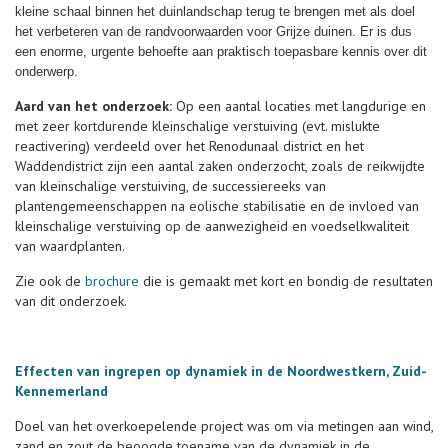
kleine schaal binnen het duinlandschap terug te brengen met als doel
het verbeteren van de randvoorwaarden voor Grijze duinen. Er is dus
een enorme, urgente behoefte aan praktisch toepasbare kennis over dit
onderwerp.
Aard van het onderzoek:
Op een aantal locaties met langdurige en
met zeer kortdurende kleinschalige verstuiving (evt. mislukte
reactivering) verdeeld over het Renodunaal district en het
Waddendistrict zijn een aantal zaken onderzocht, zoals de reikwijdte
van kleinschalige verstuiving, de successiereeks van
plantengemeenschappen na eolische stabilisatie en de invloed van
kleinschalige verstuiving op de aanwezigheid en voedselkwaliteit
van waardplanten.
Zie ook de
brochure
die is gemaakt met kort en bondig de resultaten
van dit onderzoek.
Effecten van ingrepen op dynamiek in de Noordwestkern, Zuid-
Kennemerland
Doel van het overkoepelende project was om via metingen aan wind,
zand en zout de beoogde toename van de dynamiek in de