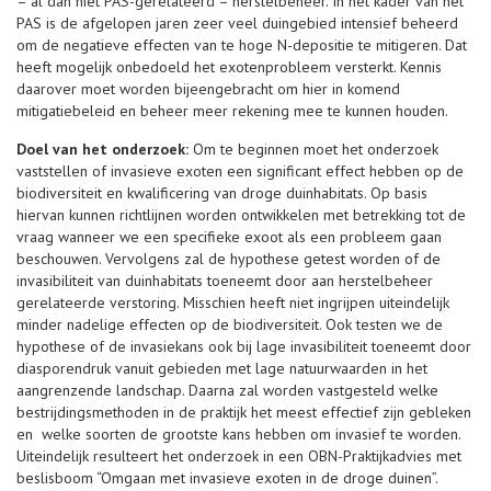
– al dan niet PAS-gerelateerd – herstelbeheer. In het kader van het
PAS is de afgelopen jaren zeer veel duingebied intensief beheerd
om de negatieve effecten van te hoge N-depositie te mitigeren. Dat
heeft mogelijk onbedoeld het exotenprobleem versterkt. Kennis
daarover moet worden bijeengebracht om hier in komend
mitigatiebeleid en beheer meer rekening mee te kunnen houden.
Doel van het onderzoek:
Om te beginnen moet het onderzoek
vaststellen of invasieve exoten een significant effect hebben op de
biodiversiteit en kwalificering van droge duinhabitats. Op basis
hiervan kunnen richtlijnen worden ontwikkelen met betrekking tot de
vraag wanneer we een specifieke exoot als een probleem gaan
beschouwen. Vervolgens zal de hypothese getest worden of de
invasibiliteit van duinhabitats toeneemt door aan herstelbeheer
gerelateerde verstoring. Misschien heeft niet ingrijpen uiteindelijk
minder nadelige effecten op de biodiversiteit. Ook testen we de
hypothese of de invasiekans ook bij lage invasibiliteit toeneemt door
diasporendruk vanuit gebieden met lage natuurwaarden in het
aangrenzende landschap. Daarna zal worden vastgesteld welke
bestrijdingsmethoden in de praktijk het meest effectief zijn gebleken
en welke soorten de grootste kans hebben om invasief te worden.
Uiteindelijk resulteert het onderzoek in een OBN-Praktijkadvies met
beslisboom “Omgaan met invasieve exoten in de droge duinen”.