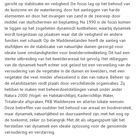
gericht op stabilisatie en veiligheid. De focus lag op het behoud van
de kustzone en de waterkering, door het aanleggen van harde
elementen en door het invangen van zand in de zeereep door
middel van stuifschermen en beplanting. Na 1990 is de focus komen
te liggen op het zogeheten dynamisch kustbeheer, waarbij dynamiek
wordt toegestaan op plaatsen waar dat de veiligheid en andere
functies niet schaadt. Op de Waddeneilanden heeft de aanleg van
stuifdijken en de stabilisatie van natuurlijke duinen gezorgd voor
ideale luwe omstandigheden voor kwelderontwikkeling. Dit had een
sterke uitbreiding van het kwelderareaal tot gevolg. Het stilleggen
van de dynamiek heeft echter ook geleid tot een versnelling van de
veroudering van de vegetatie in de duinen en kwelders, met een
vegetatie die veel minder afwisselend is dan van nature. Beheer op
de eilandstaarten vindt plaats door verschillende organisaties. Zij
hebben te maken met beheerdoelstellingen vanuit onder ander
Natura 2000 (Vogel- en Habitatrichtlijn), Kaderrichtlijn Water,
Trilaterale afspraken, PKB Waddenzee en allerlei lokale wensen.
Deze betreffen van oudsher het behoud van areaal en biodiversiteit,
maar dynamiek, natuurlijkheid en duurzaamheid zijn, met het oog op
de toekomst, zeker zo belangrijk. Met dit als uitgangspunt lijkt het
herstellen van dynamiek een ideale oplossing voor de genoemde
veroudering en verstarring.