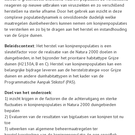
reageren op nieuwe uitbraken van virusziekten en zo verschillend
herstellen na sterke afname. Door het gebrek aan inzicht in deze
complexe populatiedynamiek is onvoldoende duidelijk welke
maatregelen duinbeheerders kunnen nemen om konijnenpopulaties
te versterken en zo bij te dragen aan het herstel en instandhouding
van de Grijze duinen.
Beleidscontext:
Het herstel van konijnenpopulaties is een
sleutelfactor voor de realisatie van de Natura 2000 doelen in
duingebieden, in het bijzonder het prioritaire habitattype Grijze
duinen (H2130A, B en C). Herstel van konijnenpopulaties kan een
belangrijke bijdrage leveren aan de herstelstrategie voor Grijze
duinen en andere duinhabitattypen in het kader van de
Programmatische Aanpak Stikstof (PAS).
Doel van het onderzoek:
1) inzicht krijgen in de factoren die de achteruitgang en sterke
fluctuaties in konijnenpopulaties in Natura 2000 duingebieden
bepalen
2) Evalueren van de resultaten van bijplaatsen van konijnen tot nu
toe
3) uitwerken van algemene beheermaatregelen ter
herstel/versterking van de konijnenpopulatie én een specifiek