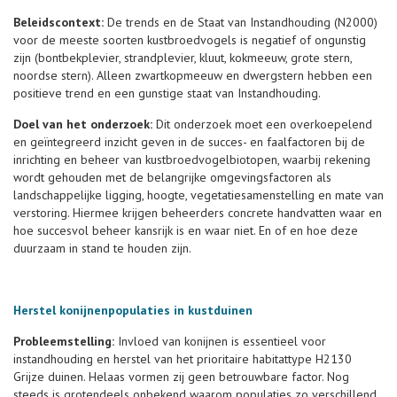
Beleidscontext:
De trends en de Staat van Instandhouding (N2000)
voor de meeste soorten kustbroedvogels is negatief of ongunstig
zijn (bontbekplevier, strandplevier, kluut, kokmeeuw, grote stern,
noordse stern). Alleen zwartkopmeeuw en dwergstern hebben een
positieve trend en een gunstige staat van Instandhouding.
Doel van het onderzoek:
Dit onderzoek moet een overkoepelend
en geïntegreerd inzicht geven in de succes- en faalfactoren bij de
inrichting en beheer van kustbroedvogelbiotopen, waarbij rekening
wordt gehouden met de belangrijke omgevingsfactoren als
landschappelijke ligging, hoogte, vegetatiesamenstelling en mate van
verstoring. Hiermee krijgen beheerders concrete handvatten waar en
hoe succesvol beheer kansrijk is en waar niet. En of en hoe deze
duurzaam in stand te houden zijn.
Herstel konijnenpopulaties in kustduinen
Probleemstelling:
Invloed van konijnen is essentieel voor
instandhouding en herstel van het prioritaire habitattype H2130
Grijze duinen. Helaas vormen zij geen betrouwbare factor. Nog
steeds is grotendeels onbekend waarom populaties zo verschillend