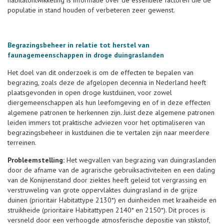
habitatontwikkeling is informatie over de essentiële factoren die de
populatie in stand houden of verbeteren zeer gewenst.
Begrazingsbeheer in relatie tot herstel van
faunagemeenschappen in droge duingraslanden
Het doel van dit onderzoek is om de effecten te bepalen van
begrazing, zoals deze de afgelopen decennia in Nederland heeft
plaatsgevonden in open droge kustduinen, voor zowel
diergemeenschappen als hun leefomgeving en of in deze effecten
algemene patronen te herkennen zijn. Juist deze algemene patronen
leiden immers tot praktische adviezen voor het optimaliseren van
begrazingsbeheer in kustduinen die te vertalen zijn naar meerdere
terreinen.
Probleemstelling:
Het wegvallen van begrazing van duingraslanden
door de afname van de agrarische gebruiksactiviteiten en een daling
van de Konijnenstand door ziektes heeft geleid tot vergrassing en
verstruweling van grote oppervlaktes duingrasland in de grijze
duinen (prioritair Habitattype 2130*) en duinheiden met kraaiheide en
struikheide (prioritaire Habitattypen 2140* en 2150*). Dit proces is
versneld door een verhoogde atmosferische depositie van stikstof,