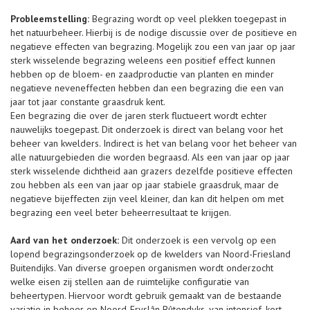
Probleemstelling:
Begrazing wordt op veel plekken toegepast in
het natuurbeheer. Hierbij is de nodige discussie over de positieve en
negatieve effecten van begrazing. Mogelijk zou een van jaar op jaar
sterk wisselende begrazing weleens een positief effect kunnen
hebben op de bloem- en zaadproductie van planten en minder
negatieve neveneffecten hebben dan een begrazing die een van
jaar tot jaar constante graasdruk kent.
Een begrazing die over de jaren sterk fluctueert wordt echter
nauwelijks toegepast. Dit onderzoek is direct van belang voor het
beheer van kwelders. Indirect is het van belang voor het beheer van
alle natuurgebieden die worden begraasd. Als een van jaar op jaar
sterk wisselende dichtheid aan grazers dezelfde positieve effecten
zou hebben als een van jaar op jaar stabiele graasdruk, maar de
negatieve bijeffecten zijn veel kleiner, dan kan dit helpen om met
begrazing een veel beter beheerresultaat te krijgen.
Aard van het onderzoek:
Dit onderzoek is een vervolg op een
lopend begrazingsonderzoek op de kwelders van Noord-Friesland
Buitendijks. Van diverse groepen organismen wordt onderzocht
welke eisen zij stellen aan de ruimtelijke configuratie van
beheertypen. Hiervoor wordt gebruik gemaakt van de bestaande
variatie in beheer op Noord-Fryslân Bûtendyks, van intensief, kort