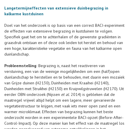
Langetermijneffecten van extensieve duinbegrazing in
kalkarme kustduinen
Doel van het onderzoek is op basis van een correct BACI-experiment
de effecten van extensieve begrazing in kustduinen te volgen.
Specifiek gaat het om te achterhalen of de gewenste gradiënten in
graasdruk ontstaan en of deze ook leiden tot herstel en behoud van
een hoge, karakteristieke vegetatie en fauna van het kalkarme open
duinlandschap.
Probleemstelling:
Begrazing is, naast het reactiveren van
verstuiving, een van de weinige mogelijkheden om een (half)open
duinlandschap te herstellen en te behouden, met daarin een mozaïek
van Grijze duinen (H2130), Duinheiden met Kraaihei (H2140),
Duinheiden met Struikhei (H2150) en Kruipwilgstruwelen (H2170). Uit
eerder OBN-onderzoek (Nijssen
et al.
2014) is gebleken dat de
maatregel vrijwel altijd helpt om een lagere, meer gevarieerde
vegetatiestructuur te krijgen, met vaak iets meer open zand en een
warmer microklimaat. Effecten van begrazing kunnen het beste
onderzocht worden in een experimentele BACI-opzet (Before-After-
Control-Impact). Op deze manier kan het effect van de maatregel los