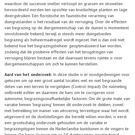
waardoor de successie sneller verloopt en grassen en struwelen
bevoordeeld worden ten opzichte van kruidachtige planten en lage
dwergstruiken. Een floristische en faunistische verarming van
duingraslanden is het resultaat van de verruiging. Over de effecten
van begrazing op de diergemeenschap van de duinen is momenteel
onvoldoende bekend, terwijl in steeds meer duingebieden
begrazing als beheermaatregel wordt ingezet. Het is dan ook niet
bekend hoe het begrazingsbeheer geoptimaliseerd kan worden,
zodanig dat de positieve effecten van het terugdringen van
verruiging blijven bestaan en dat daarnaast tevens ruimte is voor
diergemeenschappen om zich te kunnen herstellen.
Aard van het onderzoek:
In deze studie is er noodgedwongen voor
gekozen om op een groot aantal locaties wel en niet begraasde
delen van een terrein te vergelijken (Control-Impact). De nulmeting
ontbreekt echter en daarmee de kans om te corrigeren voor
autonome, begrazingsonafhankelijke factoren. Om de grote mate van
variatie binnen ‘begrazing’ binnen dit onderzoek te dekken, zowel
met betrekking tot manier van uitvoering, terreintype waar het wordt
uitgevoerd en de doelstellingen die bereikt willen worden, is eerst
een grootschalig onderzoek gehouden om de variatie in
begrazingstypen binnen de Nederlandse kustduinen in de vingers te
krijgen. Op basis daarvan zijn er 24 duinterreinen geselecteerd