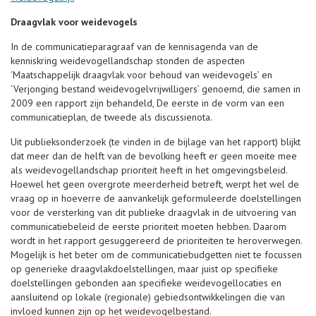
Draagvlak voor weidevogels
In de communicatieparagraaf van de kennisagenda van de
kenniskring weidevogellandschap stonden de aspecten
‘Maatschappelijk draagvlak voor behoud van weidevogels’ en
‘Verjonging bestand weidevogelvrijwilligers’ genoemd, die samen in
2009 een rapport zijn behandeld, De eerste in de vorm van een
communicatieplan, de tweede als discussienota.
Uit publieksonderzoek (te vinden in de bijlage van het rapport) blijkt
dat meer dan de helft van de bevolking heeft er geen moeite mee
als weidevogellandschap prioriteit heeft in het omgevingsbeleid.
Hoewel het geen overgrote meerderheid betreft, werpt het wel de
vraag op in hoeverre de aanvankelijk geformuleerde doelstellingen
voor de versterking van dit publieke draagvlak in de uitvoering van
communicatiebeleid de eerste prioriteit moeten hebben. Daarom
wordt in het rapport gesuggereerd de prioriteiten te heroverwegen.
Mogelijk is het beter om de communicatiebudgetten niet te focussen
op generieke draagvlakdoelstellingen, maar juist op specifieke
doelstellingen gebonden aan specifieke weidevogellocaties en
aansluitend op lokale (regionale) gebiedsontwikkelingen die van
invloed kunnen zijn op het weidevogelbestand.