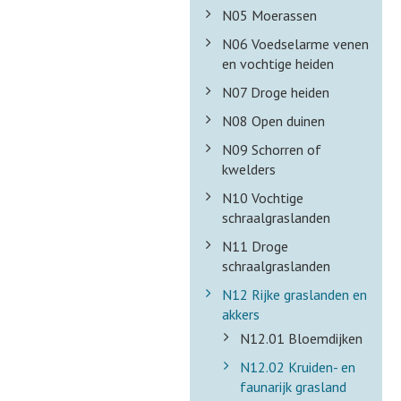
N05 Moerassen
N06 Voedselarme venen
en vochtige heiden
N07 Droge heiden
N08 Open duinen
N09 Schorren of
kwelders
N10 Vochtige
schraalgraslanden
N11 Droge
schraalgraslanden
N12 Rijke graslanden en
akkers
N12.01 Bloemdijken
N12.02 Kruiden- en
faunarijk grasland