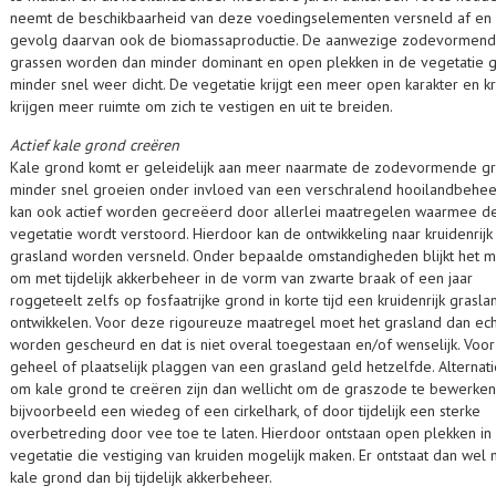
neemt de beschikbaarheid van deze voedingselementen versneld af en 
gevolg daarvan ook de biomassaproductie. De aanwezige zodevormen
grassen worden dan minder dominant en open plekken in de vegetatie 
minder snel weer dicht. De vegetatie krijgt een meer open karakter en k
krijgen meer ruimte om zich te vestigen en uit te breiden.
Actief kale grond creëren
Kale grond komt er geleidelijk aan meer naarmate de zodevormende g
minder snel groeien onder invloed van een verschralend hooilandbehee
kan ook actief worden gecreëerd door allerlei maatregelen waarmee d
vegetatie wordt verstoord. Hierdoor kan de ontwikkeling naar kruidenrijk
grasland worden versneld. Onder bepaalde omstandigheden blijkt het m
om met tijdelijk akkerbeheer in de vorm van zwarte braak of een jaar
roggeteelt zelfs op fosfaatrijke grond in korte tijd een kruidenrijk grasla
ontwikkelen. Voor deze rigoureuze maatregel moet het grasland dan ec
worden gescheurd en dat is niet overal toegestaan en/of wenselijk. Voor
geheel of plaatselijk plaggen van een grasland geld hetzelfde. Alternat
om kale grond te creëren zijn dan wellicht om de graszode te bewerke
bijvoorbeeld een wiedeg of een cirkelhark, of door tijdelijk een sterke
overbetreding door vee toe te laten. Hierdoor ontstaan open plekken in
vegetatie die vestiging van kruiden mogelijk maken. Er ontstaat dan wel
kale grond dan bij tijdelijk akkerbeheer.