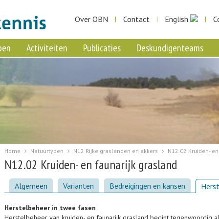
Over OBN
Contact
English
C
|
|
|
pen
Activiteiten
Publicaties
Deskundigenteams
Home
Natuurtypen
N12 Rijke graslanden en akkers
N12.02 Kruiden- en
N12.02 Kruiden- en faunarijk grasland
Algemeen
Varianten
Bedreigingen en kansen
Herst
Herstelbeheer in twee fasen
Herstelbeheer van kruiden- en faunarijk grasland begint tegenwoordig alt