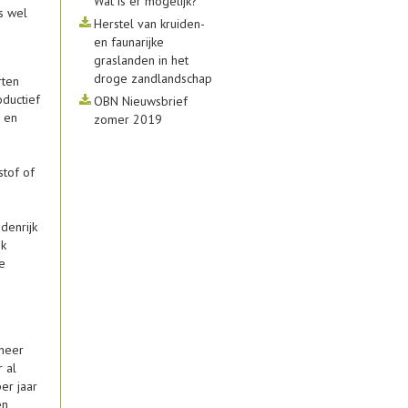
Wat is er mogelijk?
s wel
Herstel van kruiden-
en faunarijke
graslanden in het
droge zandlandschap
rten
oductief
OBN Nieuwsbrief
 en
zomer 2019
stof of
denrijk
jk
e
eheer
 al
er jaar
n,