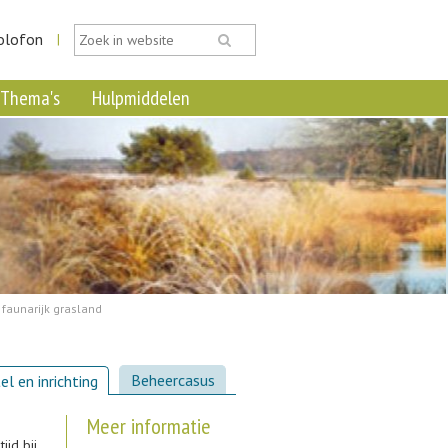
olofon
|
Thema's
Hulpmiddelen
 faunarijk grasland
Beheercasus
el en inrichting
Meer informatie
ijd bij