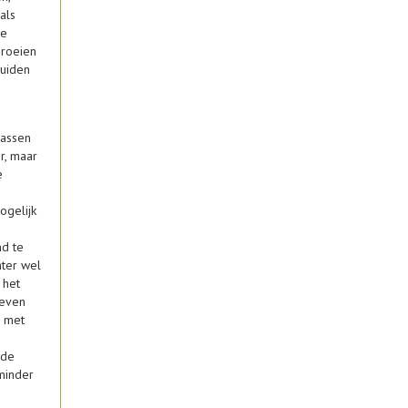
als
de
groeien
ruiden
rassen
r, maar
e
ogelijk
nd te
hter wel
 het
ieven
n met
 de
 minder