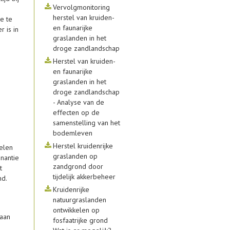
Vervolgmonitoring
herstel van kruiden-
e te
en faunarijke
r is in
graslanden in het
droge zandlandschap
Herstel van kruiden-
en faunarijke
graslanden in het
droge zandlandschap
- Analyse van de
effecten op de
samenstelling van het
bodemleven
Herstel kruidenrijke
kelen
graslanden op
nantie
zandgrond door
t
tijdelijk akkerbeheer
nd.
Kruidenrijke
natuurgraslanden
ontwikkelen op
aan
fosfaatrijke grond