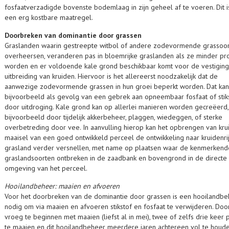
fosfaatverzadigde bovenste bodemlaag in zijn geheel af te voeren. Dit i
een erg kostbare maatregel.
Doorbreken van dominantie door grassen
Graslanden waarin gestreepte witbol of andere zodevormende grassoo
overheersen, veranderen pas in bloemrijke graslanden als ze minder pr
worden en er voldoende kale grond beschikbaar komt voor de vestiging
uitbreiding van kruiden. Hiervoor is het allereerst noodzakelijk dat de
aanwezige zodevormende grassen in hun groei beperkt worden. Dat kan
bijvoorbeeld als gevolg van een gebrek aan opneembaar fosfaat of stik
door uitdroging. Kale grond kan op allerlei manieren worden gecreëerd,
bijvoorbeeld door tijdelijk akkerbeheer, plaggen, wiedeggen, of sterke
overbetreding door vee. In aanvulling hierop kan het opbrengen van krui
maaisel van een goed ontwikkeld perceel de ontwikkeling naar kruidenri
grasland verder versnellen, met name op plaatsen waar de kenmerkend
graslandsoorten ontbreken in de zaadbank en bovengrond in de directe
omgeving van het perceel.
Hooilandbeheer: maaien en afvoeren
Voor het doorbreken van de dominantie door grassen is een hooilandb
nodig om via maaien en afvoeren stikstof en fosfaat te verwijderen. Door
vroeg te beginnen met maaien (liefst al in mei), twee of zelfs drie keer p
te maaien en dit hooilandbeheer meerdere jaren achtereen vol te houde