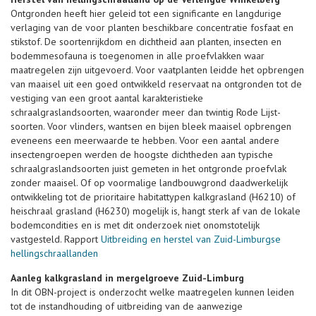
Ontgronden heeft hier geleid tot een significante en langdurige
verlaging van de voor planten beschikbare concentratie fosfaat en
stikstof. De soortenrijkdom en dichtheid aan planten, insecten en
bodemmesofauna is toegenomen in alle proefvlakken waar
maatregelen zijn uitgevoerd. Voor vaatplanten leidde het opbrengen
van maaisel uit een goed ontwikkeld reservaat na ontgronden tot de
vestiging van een groot aantal karakteristieke
schraalgraslandsoorten, waaronder meer dan twintig Rode Lijst-
soorten. Voor vlinders, wantsen en bijen bleek maaisel opbrengen
eveneens een meerwaarde te hebben. Voor een aantal andere
insectengroepen werden de hoogste dichtheden aan typische
schraalgraslandsoorten juist gemeten in het ontgronde proefvlak
zonder maaisel. Of op voormalige landbouwgrond daadwerkelijk
ontwikkeling tot de prioritaire habitattypen kalkgrasland (H6210) of
heischraal grasland (H6230) mogelijk is, hangt sterk af van de lokale
bodemcondities en is met dit onderzoek niet onomstotelijk
vastgesteld. Rapport
Uitbreiding en herstel van Zuid-Limburgse
hellingschraallanden
Aanleg kalkgrasland in mergelgroeve Zuid-Limburg
In dit OBN-project is onderzocht welke maatregelen kunnen leiden
tot de instandhouding of uitbreiding van de aanwezige