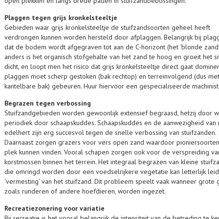
open plekken en langs brede paden in stuifzandbebossingen.
Plaggen tegen grijs kronkelsteeltje
Gebieden waar grijs kronkelsteeltje de stuifzandsoorten geheel heeft
verdrongen kunnen worden hersteld door afplaggen. Belangrijk bij plagg
dat de bodem wordt afgegraven tot aan de C-horizont (het ‘blonde zand’
anders is het organisch stofgehalte van het zand te hoog en groeit het s
dicht, en loopt men het risico dat grijs kronkelsteeltje direct gaat domine
plaggen moet scherp gestoken (bak rechtop) en terreinvolgend (dus me
kantelbare bak) gebeuren. Huur hiervoor een gespecialiseerde machinist 
Begrazen tegen verbossing
Stuifzandgebieden worden gewoonlijk extensief begraasd, hetzij door wi
periodiek door schaapskuddes. Schaapskuddes en de aanwezigheid van 
edelhert zijn erg succesvol tegen de snelle verbossing van stuifzanden.
Daarnaast zorgen grazers voor vers open zand waardoor pioniersoorte
plek kunnen vinden. Vooral schapen zorgen ook voor de verspreiding va
korstmossen binnen het terrein. Het integraal begrazen van kleine stuif
die omringd worden door een voedselrijkere vegetatie kan letterlijk leid
‘vermesting’ van het stuifzand. Dit probleem speelt vaak wanneer grote 
zoals runderen of andere hoefdieren, worden ingezet.
Recreatiezonering
voor variatie
Bij recreatie is het vooral belangrijk de intensiteit van de betreding te k