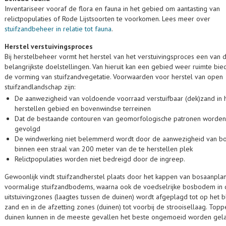
Inventariseer vooraf de flora en fauna in het gebied om aantasting van
relictpopulaties of Rode Lijstsoorten te voorkomen. Lees meer over
stuifzandbeheer in relatie tot fauna
.
Herstel verstuivingsproces
Bij herstelbeheer vormt het herstel van het verstuivingsproces een van 
belangrijkste doelstellingen. Van hieruit kan een gebied weer ruimte bi
de vorming van stuifzandvegetatie. Voorwaarden voor herstel van open
stuifzandlandschap zijn:
De aanwezigheid van voldoende voorraad verstuifbaar (dek)zand in h
herstellen gebied en bovenwindse terreinen
Dat de bestaande contouren van geomorfologische patronen worden
gevolgd
De windwerking niet belemmerd wordt door de aanwezigheid van b
binnen een straal van 200 meter van de te herstellen plek
Relictpopulaties worden niet bedreigd door de ingreep.
Gewoonlijk vindt stuifzandherstel plaats door het kappen van bosaanpla
voormalige stuifzandbodems, waarna ook de voedselrijke bosbodem in 
uitstuivingzones (laagtes tussen de duinen) wordt afgeplagd tot op het 
zand en in de afzetting zones (duinen) tot voorbij de strooisellaag. Top
duinen kunnen in de meeste gevallen het beste ongemoeid worden gela