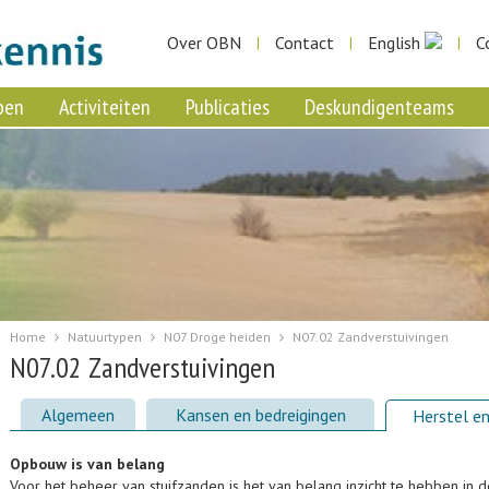
Over OBN
Contact
English
C
|
|
|
pen
Activiteiten
Publicaties
Deskundigenteams
Home
Natuurtypen
N07 Droge heiden
N07.02 Zandverstuivingen
N07.02 Zandverstuivingen
Algemeen
Kansen en bedreigingen
Herstel en
Opbouw is van belang
Voor het beheer van stuifzanden is het van belang inzicht te hebben in d