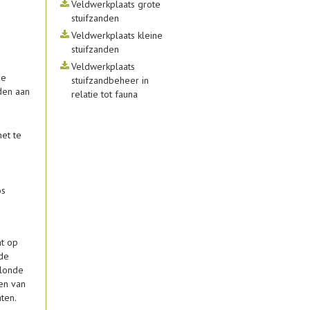
Veldwerkplaats grote
stuifzanden
Veldwerkplaats kleine
stuifzanden
Veldwerkplaats
de
stuifzandbeheer in
eden aan
relatie tot fauna
et te
os
nt op
de
blonde
pen van
ten.