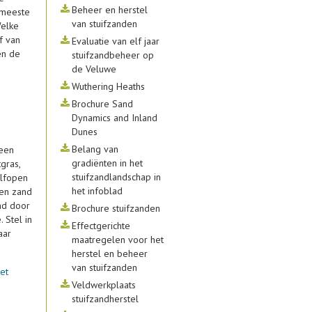
Beheer en herstel
 meeste
van stuifzanden
Welke
f van
Evaluatie van elf jaar
en de
stuifzandbeheer op
de Veluwe
Wuthering Heaths
Brochure Sand
Dynamics and Inland
Dunes
e
Belang van
 een
gradiënten in het
gras,
stuifzandlandschap in
alfopen
het infoblad
pen zand
nd door
Brochure stuifzanden
 Stel in
Effectgerichte
aar
maatregelen voor het
herstel en beheer
van stuifzanden
et
Veldwerkplaats
stuifzandherstel