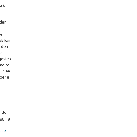
s).
rden
os
ok kan
orden
ge
esteld.
nd te
uur en
roene
, de
igging
aats