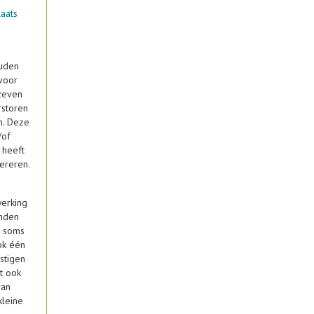
aats
ouden
rvoor
 zeven
rstoren
n. Deze
/of
 heeft
ereren.
werking
anden
n soms
ok één
stigen
t ook
van
kleine