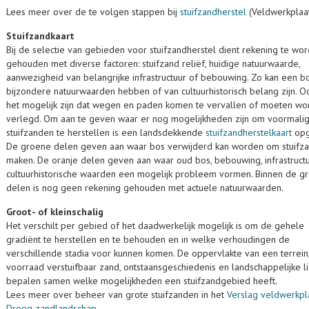
Lees meer over de te volgen stappen bij
stuifzandherstel
(Veldwerkplaat
Stuifzandkaart
Bij de selectie van gebieden voor stuifzandherstel dient rekening te wo
gehouden met diverse factoren: stuifzand reliëf, huidige natuurwaarde,
aanwezigheid van belangrijke infrastructuur of bebouwing. Zo kan een b
bijzondere natuurwaarden hebben of van cultuurhistorisch belang zijn. O
het mogelijk zijn dat wegen en paden komen te vervallen of moeten w
verlegd. Om aan te geven waar er nog mogelijkheden zijn om voormali
stuifzanden te herstellen is een landsdekkende
stuifzandherstelkaart
opg
De groene delen geven aan waar bos verwijderd kan worden om stuifza
maken. De oranje delen geven aan waar oud bos, bebouwing, infrastruct
cultuurhistorische waarden een mogelijk probleem vormen. Binnen de g
delen is nog geen rekening gehouden met actuele natuurwaarden.
Groot- of kleinschalig
Het verschilt per gebied of het daadwerkelijk mogelijk is om de gehele
gradiënt te herstellen en te behouden en in welke verhoudingen de
verschillende stadia voor kunnen komen. De oppervlakte van een terrein
voorraad verstuifbaar zand, ontstaansgeschiedenis en landschappelijke l
bepalen samen welke mogelijkheden een stuifzandgebied heeft.
Lees meer over beheer van grote stuifzanden in het
Verslag veldwerkpl
Droog zandlandschap
.