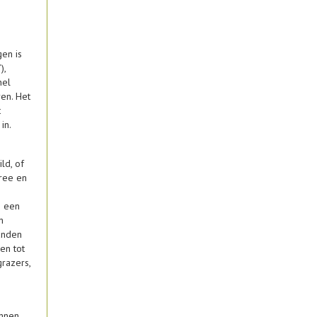
en is
),
nel
ren. Het
t
in.
ld, of
ree en
n een
n
zanden
en tot
grazers,
ennen