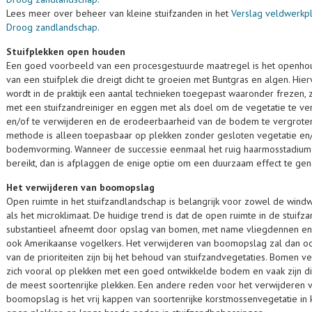
Lees meer over beheer van kleine stuifzanden in het
Verslag veldwerkpl
Droog zandlandschap
.
Stuifplekken open houden
Een goed voorbeeld van een procesgestuurde maatregel is het openh
van een stuifplek die dreigt dicht te groeien met Buntgras en algen. Hie
wordt in de praktijk een aantal technieken toegepast waaronder frezen,
met een stuifzandreiniger en eggen met als doel om de vegetatie te ve
en/of te verwijderen en de erodeerbaarheid van de bodem te vergrote
methode is alleen toepasbaar op plekken zonder gesloten vegetatie en
bodemvorming. Wanneer de successie eenmaal het ruig haarmosstadium
bereikt, dan is afplaggen de enige optie om een duurzaam effect te gen
Het verwijderen van boomopslag
Open ruimte in het stuifzandlandschap is belangrijk voor zowel de wind
als het microklimaat. De huidige trend is dat de open ruimte in de stuifz
substantieel afneemt door opslag van bomen, met name vliegdennen e
ook Amerikaanse vogelkers. Het verwijderen van boomopslag zal dan o
van de prioriteiten zijn bij het behoud van stuifzandvegetaties. Bomen ve
zich vooral op plekken met een goed ontwikkelde bodem en vaak zijn di
de meest soortenrijke plekken. Een andere reden voor het verwijderen 
boomopslag is het vrij kappen van soortenrijke korstmossenvegetatie in 