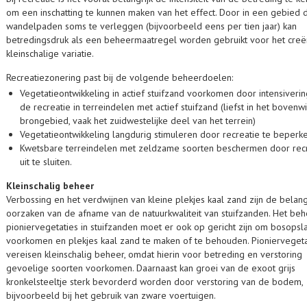
om een inschatting te kunnen maken van het effect. Door in een gebied 
wandelpaden soms te verleggen (bijvoorbeeld eens per tien jaar) kan
betredingsdruk als een beheermaatregel worden gebruikt voor het creë
kleinschalige variatie.
Recreatiezonering past bij de volgende beheerdoelen:
Vegetatieontwikkeling in actief stuifzand voorkomen door intensiveri
de recreatie in terreindelen met actief stuifzand (liefst in het bovenw
brongebied, vaak het zuidwestelijke deel van het terrein)
Vegetatieontwikkeling langdurig stimuleren door recreatie te beperk
Kwetsbare terreindelen met zeldzame soorten beschermen door rec
uit te sluiten.
Kleinschalig beheer
Verbossing en het verdwijnen van kleine plekjes kaal zand zijn de belang
oorzaken van de afname van de natuurkwaliteit van stuifzanden. Het be
pioniervegetaties in stuifzanden moet er ook op gericht zijn om bosopsl
voorkomen en plekjes kaal zand te maken of te behouden. Pioniervegeta
vereisen kleinschalig beheer, omdat hierin voor betreding en verstoring
gevoelige soorten voorkomen. Daarnaast kan groei van de exoot grijs
kronkelsteeltje sterk bevorderd worden door verstoring van de bodem,
bijvoorbeeld bij het gebruik van zware voertuigen.