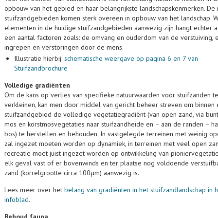
opbouw van het gebied en haar belangrijkste landschapskenmerken. De
stuifzandgebieden komen sterk overeen in opbouw van het landschap. 
elementen in de huidige stuifzandgebieden aanwezig zijn hangt echter a
een aantal factoren zoals: de omvang en ouderdom van de verstuiving, 
ingrepen en verstoringen door de mens.
Illustratie hierbij:
schematische weergave op pagina 6 en 7 van
Stuifzandbrochure
Volledige gradiënten
Om de kans op verlies van specifieke natuurwaarden voor stuifzanden t
verkleinen, kan men door middel van gericht beheer streven om binnen
stuifzandgebied de volledige vegetatiegradiënt (van open zand, via bunt
mos en korstmosvegetaties naar stuifzandheide en – aan de randen – h
bos) te herstellen en behouden. In vastgelegde terreinen met weinig o
zal ingezet moeten worden op dynamiek, in terreinen met veel open za
recreatie moet juist ingezet worden op ontwikkeling van pioniervegetatie.
elk geval vast of er bovenwinds en ter plaatse nog voldoende verstuifb
zand (korrelgrootte circa 100μm) aanwezig is.
Lees meer over het
belang van gradiënten in het stuifzandlandschap in h
infoblad
.
Behoud fauna