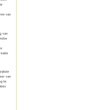
de
ren van
ng van
indse
en
reatie
rijkste
heer van
ag te
ties