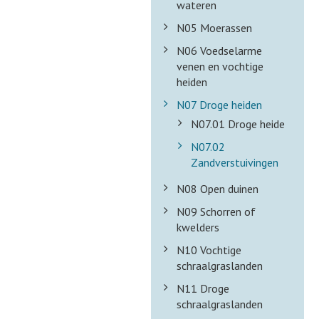
wateren
N05 Moerassen
N06 Voedselarme
venen en vochtige
heiden
N07 Droge heiden
N07.01 Droge heide
N07.02
Zandverstuivingen
N08 Open duinen
N09 Schorren of
kwelders
N10 Vochtige
schraalgraslanden
N11 Droge
schraalgraslanden