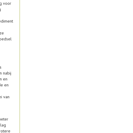
ng voor
g
ediment
ze
voedsel
s
n nabij
an en
de en
ei van
meter
slag
rotere