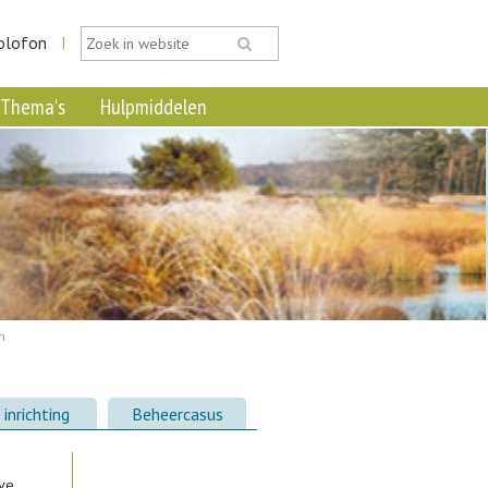
olofon
|
Thema's
Hulpmiddelen
m
inrichting
Beheercasus
eve