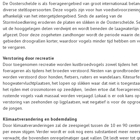
De Oosterschelde is als foerageergebied van groot internationaal bela
diverse steltlopersoorten. Deze vogels zijn voor hun voedselvoorzienin
afhankelijk van het intergetijdengebied. Sinds de aanleg van de
Stormvloedkering eroderen de platen en slikken in de Oosterschelde. S
uit de hooggelegen delen verdwijnt en wordt beneden de laagwaterlijn
afgezet. Door deze zogeheten zandhonger wordt de periode waarin de
gebieden droogvallen korter, waardoor vogels minder tijd hebben om 
te vergaren.
Verstoring door recreatie
Door toegenomen recreatie worden kustbroedvogels zowel tijdens het
foerageren als tijdens het broeden verstoord. Nesten van grondbroeder
worden verstoord door honden, fietsers, ruiters en wandelaars. Kitesurfe
hoogwatervluchtplaatsen, het lopen op slikken waar dat niet is toegesta
het rijden met crossmotoren op zeedijken, leiden ertoe dat foerageren
rustende vogels vaak massaal worden verjaagd. Lokaal is er ook kans op
verstoring van zeehonden op ligplaatsen, wat negatief is voor de opgro
de jongen.
Klimaatverandering en bodemdaling
Door klimaatveranderingen zal de zeespiegel tussen de 10 en 90 centi
per eeuw stijgen. Verder wordt er ook nog eens substantieel meer neer
verwacht, die bovendien onregelmatiger gaat vallen. Dit leidt weer tot g