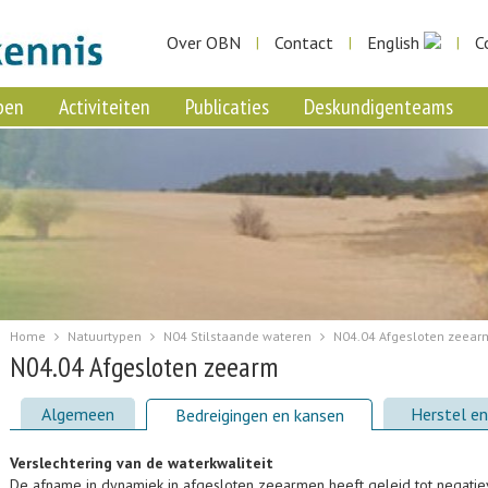
Over OBN
Contact
English
C
|
|
|
pen
Activiteiten
Publicaties
Deskundigenteams
Home
Natuurtypen
N04 Stilstaande wateren
N04.04 Afgesloten zeear
N04.04 Afgesloten zeearm
Algemeen
Herstel en 
Bedreigingen en kansen
Verslechtering van de waterkwaliteit
De afname in dynamiek in afgesloten zeearmen heeft geleid tot negati