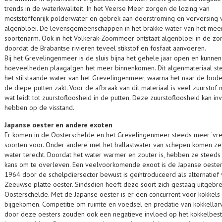
trends in de waterkwaliteit. In het Veerse Meer zorgen de lozing van
meststoffenrijk polderwater en gebrek aan doorstroming en verversing 
algenbloei. De levensgemeenschappen in het brakke water van het meer
soortenarm. Ook in het Volkerak-Zoommeer ontstaat algenbloei in de z
doordat de Brabantse rivieren teveel stikstof en fosfaat aanvoeren.
Bij het Grevelingenmeer is de sluis bijna het gehele jaar open en kunnen
hoeveelheden plaagalgen het meer binnenkomen. Dit algenmateriaal ster
het stilstaande water van het Grevelingenmeer, waarna het naar de bod
de diepe putten zakt. Voor de afbraak van dit materiaal is veel zuurstof n
wat leidt tot zuurstofloosheid in de putten. Deze zuurstofloosheid kan in
hebben op de visstand.
Japanse oester en andere exoten
Er komen in de Oosterschelde en het Grevelingenmeer steeds meer ‘vr
soorten voor. Onder andere met het ballastwater van schepen komen ze 
water terecht. Doordat het water warmer en zouter is, hebben ze steed
kans om te overleven. Een veelvoorkomende exoot is de Japanse oester,
1964 door de schelpdiersector bewust is geïntroduceerd als alternatief
Zeeuwse platte oester. Sindsdien heeft deze soort zich gestaag uitgebre
Oosterschelde. Met de Japanse oester is er een concurrent voor kokkels
bijgekomen. Competitie om ruimte en voedsel en predatie van kokkellar
door deze oesters zouden ook een negatieve invloed op het kokkelbes