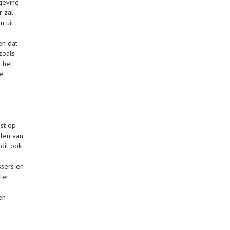
geving
r zal
n uit
en dat
zoals
 het
e
ist op
elen van
dit ook
ssers en
ter
en