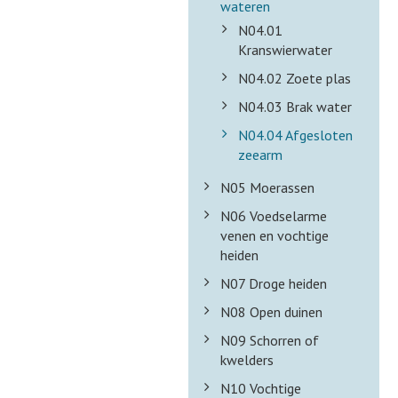
wateren
N04.01
Kranswierwater
N04.02 Zoete plas
N04.03 Brak water
N04.04 Afgesloten
zeearm
N05 Moerassen
N06 Voedselarme
venen en vochtige
heiden
N07 Droge heiden
N08 Open duinen
N09 Schorren of
kwelders
N10 Vochtige