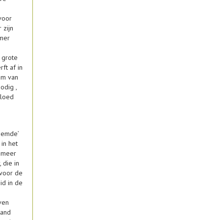
voor
 zijn
omer
 grote
ft af in
em van
odig ,
vloed
eemde’
in het
s meer
 die in
 voor de
id in de
ven
tand