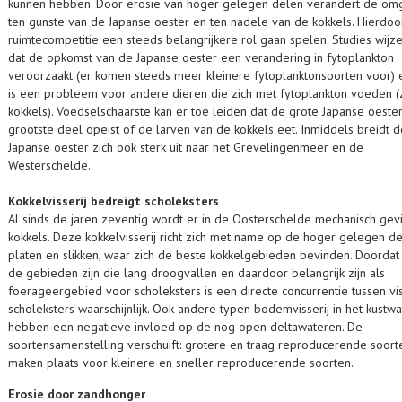
kunnen hebben. Door erosie van hoger gelegen delen verandert de om
ten gunste van de Japanse oester en ten nadele van de kokkels. Hierdoo
ruimtecompetitie een steeds belangrijkere rol gaan spelen. Studies wijze
dat de opkomst van de Japanse oester een verandering in fytoplankton
veroorzaakt (er komen steeds meer kleinere fytoplanktonsoorten voor) 
is een probleem voor andere dieren die zich met fytoplankton voeden (
kokkels). Voedselschaarste kan er toe leiden dat de grote Japanse oester
grootste deel opeist of de larven van de kokkels eet. Inmiddels breidt d
Japanse oester zich ook sterk uit naar het Grevelingenmeer en de
Westerschelde.
Kokkelvisserij bedreigt scholeksters
Al sinds de jaren zeventig wordt er in de Oosterschelde mechanisch gev
kokkels. Deze kokkelvisserij richt zich met name op de hoger gelegen d
platen en slikken, waar zich de beste kokkelgebieden bevinden. Doordat 
de gebieden zijn die lang droogvallen en daardoor belangrijk zijn als
foerageergebied voor scholeksters is een directe concurrentie tussen vi
scholeksters waarschijnlijk. Ook andere typen bodemvisserij in het kustwa
hebben een negatieve invloed op de nog open deltawateren. De
soortensamenstelling verschuift: grotere en traag reproducerende soort
maken plaats voor kleinere en sneller reproducerende soorten.
Erosie door zandhonger