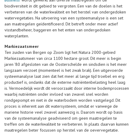
Business'
wordt gewerkt aan diverse maatregelen om de
biodiversiteit in dit gebied te vergroten. Een van de doelen is het
verbeteren van de waterkwaliteit en het herstel van ondergedoken
watervegetaties. Na uitvoering van een systeemanalyse is een set
aan maatregelen geïdentificeerd. Dit betreft onder meer actief
visstandbeheer, baggeren en het enten van ondergedoken
waterplanten.
Markiezaatsmeer
Ten zuiden van Bergen op Zoom ligt het Natura 2000-gebied
Markiezaatsmeer van circa 1100 hectare groot. Dit meer is begin
jaren '80 afgesloten van de Oosterschelde en sindsdien is het meer
langzaam verzoet (momenteel is het zwak brak). Een uitgevoerde
systeemanalyse laat zien dat het meer al lange tijd troebel en erg
productief is, ondanks dat de externe nutriëntenbelasting heel laag
is. Vermoedelijk wordt dit veroorzaakt door interne bodemprocessen
waarbij nutriënten onder invloed van zwavel snel worden
rondgepompt en niet in de waterbodem worden vastgelegd. Dit
proces is inherent aan dit watersysteem, omdat er vanwege de
mariene historie veel zwavel aanwezig is. Daarom wordt op basis
van de systeemanalyse geadviseerd om geen maatregelen te
treffen om de waterkwaliteit te verbeteren. In plaats daarvan kunnen
maatregelen beter focussen op herstel van de oevervegetatie.