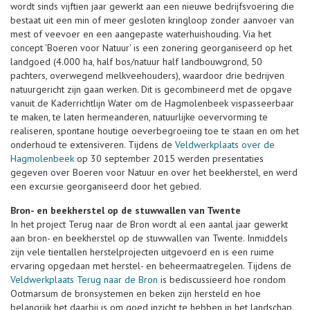
wordt sinds vijftien jaar gewerkt aan een nieuwe bedrijfsvoering die
bestaat uit een min of meer gesloten kringloop zonder aanvoer van
mest of veevoer en een aangepaste waterhuishouding. Via het
concept 'Boeren voor Natuur' is een zonering georganiseerd op het
landgoed (4.000 ha, half bos/natuur half landbouwgrond, 50
pachters, overwegend melkveehouders), waardoor drie bedrijven
natuurgericht zijn gaan werken. Dit is gecombineerd met de opgave
vanuit de Kaderrichtlijn Water om de Hagmolenbeek vispasseerbaar
te maken, te laten hermeanderen, natuurlijke oevervorming te
realiseren, spontane houtige oeverbegroeiing toe te staan en om het
onderhoud te extensiveren. Tijdens de
Veldwerkplaats over de
Hagmolenbeek
op 30 september 2015 werden presentaties
gegeven over Boeren voor Natuur en over het beekherstel, en werd
een excursie georganiseerd door het gebied.
Bron- en beekherstel op de stuwwallen van Twente
In het project Terug naar de Bron wordt al een aantal jaar gewerkt
aan bron- en beekherstel op de stuwwallen van Twente. Inmiddels
zijn vele tientallen herstelprojecten uitgevoerd en is een ruime
ervaring opgedaan met herstel- en beheermaatregelen. Tijdens de
Veldwerkplaats Terug naar de Bron
is bediscussieerd hoe rondom
Ootmarsum de bronsystemen en beken zijn hersteld en hoe
belangrijk het daarbij is om goed inzicht te hebben in het landschap.