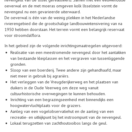
nevengeul van de IJssel gerealiseerd. Samen met een eeuwenoude
oeverwal en de met moeras omgeven kolk IJsselstein vormt de
nevengeul nu een gevarieerde uiterwaard.
De oeverwal is één van de weinig plekken in het Nederlandse
rivierengebied die de grootschalige landbouwintensivering van na
1950 hebben doorstaan. Het terrein vormt een belangrijk reservaat
voor stroomdalflora.
In het gebied zijn de volgende inrichtingsmaatregelen uitgevoerd:
Realisatie van een meestromende nevengeul door het aantakken
van bestaande kleiplassen en het vergraven van tussenliggende
gronden.
Sloop van een boerderij. Twee andere zijn gehandhaafd, maar
niet meer in gebruik bij agrariërs.
Het verleggen van de Vreugderijkerweg en het plaatsen van
duikers in de Oude Veerweg om deze weg vanuit
cultuurhistorische overwegingen te kunnen behouden.
Inrichting van een begrazingseenheid met binnendijks een
hoogwatervluchtplaats voor de grazers.
Aanleg van een vogelobservatiehut en de aanleg van een
recreatie- en uitkijkpunt bij het instroompunt van de nevengeul.
Lokaal terugzetten van zachthoutooibos langs de geul.