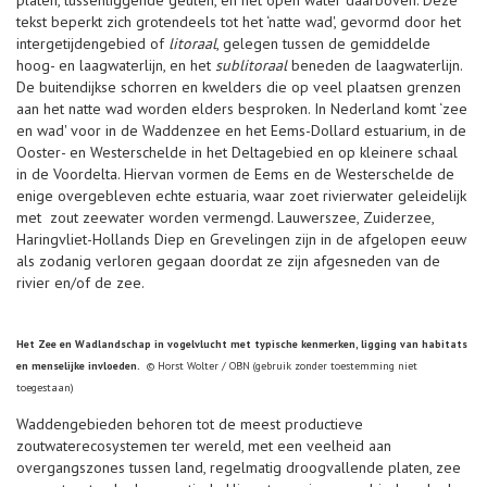
platen, tussenliggende geulen, en het open water daarboven. Deze
tekst beperkt zich grotendeels tot het ‘natte wad', gevormd door het
intergetijdengebied of
litoraal
, gelegen tussen de gemiddelde
hoog- en laagwaterlijn, en het
sublitoraal
beneden de laagwaterlijn.
De buitendijkse schorren en kwelders die op veel plaatsen grenzen
aan het natte wad worden elders besproken. In Nederland komt ‘zee
en wad' voor in de Waddenzee en het Eems-Dollard estuarium, in de
Ooster- en Westerschelde in het Deltagebied en op kleinere schaal
in de Voordelta. Hiervan vormen de Eems en de Westerschelde de
enige overgebleven echte estuaria, waar zoet rivierwater geleidelijk
met zout zeewater worden vermengd. Lauwerszee, Zuiderzee,
Haringvliet-Hollands Diep en Grevelingen zijn in de afgelopen eeuw
als zodanig verloren gegaan doordat ze zijn afgesneden van de
rivier en/of de zee.
Het Zee en Wadlandschap in vogelvlucht met typische kenmerken, ligging van habitats
en menselijke invloeden.
© Horst Wolter / OBN (gebruik zonder toestemming niet
toegestaan)
Waddengebieden behoren tot de meest productieve
zoutwaterecosystemen ter wereld, met een veelheid aan
overgangszones tussen land, regelmatig droogvallende platen, zee