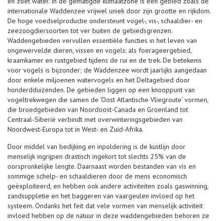
en zoet water. In de gematigde klimaatzone is een gebied zoals de
internationale Waddenzee vrijwel uniek door zijn grootte en rijkdom.
De hoge voedselproductie ondersteunt vogel-, vis-, schaaldier- en
zeezoogdiersoorten tot ver buiten de gebiedsgrenzen.
Waddengebieden vervullen essentiële functies in het leven van
ongewervelde dieren, vissen en vogels: als foerageergebied,
kraamkamer en rustgebied tijdens de rui en de trek. De betekenis
voor vogels is bijzonder; de Waddenzee wordt jaarlijks aangedaan
door enkele miljoenen watervogels en het Deltagebied door
honderdduizenden. De gebieden liggen op een knooppunt van
vogeltrekwegen die samen de ‘Oost Atlantische Vliegroute' vormen,
die broedgebieden van Noordoost-Canada en Groenland tot
Centraal-Siberië verbindt met overwinteringsgebieden van
Noordwest-Europa tot in West- en Zuid-Afrika.
Door middel van bedijking en inpoldering is de kustlijn door
menselijk ingrijpen drastisch ingekort tot slechts 25% van de
oorspronkelijke lengte. Daarnaast worden bestanden van vis en
sommige schelp- en schaaldieren door de mens economisch
geëxploiteerd, en hebben ook andere activiteiten zoals gaswinning,
zandsuppletie en het baggeren van vaargeulen invloed op het
systeem. Ondanks het feit dat vele vormen van menselijk activiteit
invloed hebben op de natuur in deze waddengebieden behoren ze