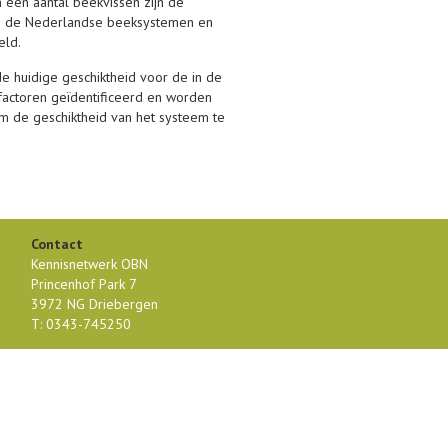
 een aantal beekvissen zijn de
 in de Nederlandse beeksystemen en
eld.
 huidige geschiktheid voor de in de
factoren geïdentificeerd en worden
m de geschiktheid van het systeem te
Contact
Kennisnetwerk OBN
Princenhof Park 7
3972 NG Driebergen
T: 0343-745250