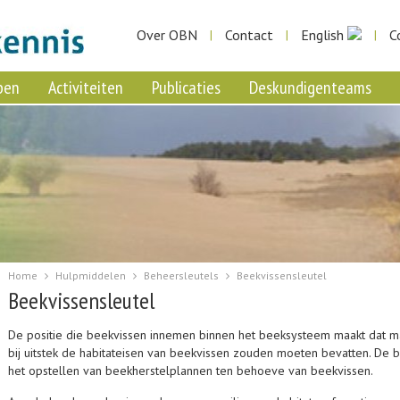
Over OBN
Contact
English
C
|
|
|
pen
Activiteiten
Publicaties
Deskundigenteams
Home
Hulpmiddelen
Beheersleutels
Beekvissensleutel
Beekvissensleutel
De positie die beekvissen innemen binnen het beeksysteem maakt dat 
bij uitstek de habitateisen van beekvissen zouden moeten bevatten. De b
het opstellen van beekherstelplannen ten behoeve van beekvissen.