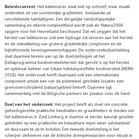
Beleidscontext:
Het kalkmoeras staat niet op zichzelf, maar maakt
onderdeel uit van soortenrijke gradiënten, bestaande uit
verschillende habitattypen. Een dergelijke landschappelijke
samenhang en interne compleetheid wordt ook als Natura2000-
opgave voor het Heuvelland beschouwd. Dat wil zeggen dat het
herstel van kalkmoeras ook een bijdrage zal leveren aan het herstel
en de ontwikkeling van grotere gradiëntrijke complexen en de
bijbehorende levensgemeenschappen. De onderzoeksdoelstelling
sluit daarmee tevens aan op de doelstellingen uit het
Deltaprogramma biodiversiteitsherstel dat gericht is op het herstel
en optimaal beheer van lokale habitatspecifieke biodiversiteit (NERN,
2018). Het onderzoek heeft daarnaast ook een internationale
component omdat een van de potentieel geschikte locaties een
grensoverschrijdend (natuur)gebied betreft. Daarmee ligt
samenwerking met de Belgische partners ter plaatse voor de hand.
Doel van het onderzoek:
Het project heeft als doel om concrete,
gebiedsgerichte praktische handvatten en graadmeters te bieden om
het kalkmoeras in Zuid-Limburg in daartoe al eerder kansrijk geachte
gebieden op een praktische en betaalbare wijze weer substantieel
en duurzaam te uit te breiden. Een tweede doelstelling is het
scherper definiëren van de kritische drempelwaarden voor nitraat in