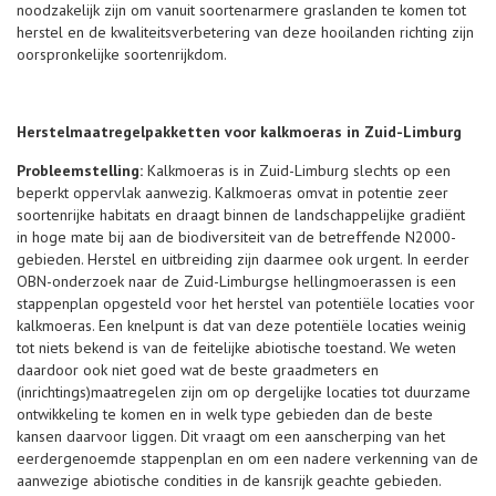
noodzakelijk zijn om vanuit soortenarmere graslanden te komen tot
herstel en de kwaliteitsverbetering van deze hooilanden richting zijn
oorspronkelijke soortenrijkdom.
Herstelmaatregelpakketten voor kalkmoeras in Zuid-Limburg
Probleemstelling:
Kalkmoeras is in Zuid-Limburg slechts op een
beperkt oppervlak aanwezig. Kalkmoeras omvat in potentie zeer
soortenrijke habitats en draagt binnen de landschappelijke gradiënt
in hoge mate bij aan de biodiversiteit van de betreffende N2000-
gebieden. Herstel en uitbreiding zijn daarmee ook urgent. In eerder
OBN-onderzoek naar de Zuid-Limburgse hellingmoerassen is een
stappenplan opgesteld voor het herstel van potentiële locaties voor
kalkmoeras. Een knelpunt is dat van deze potentiële locaties weinig
tot niets bekend is van de feitelijke abiotische toestand. We weten
daardoor ook niet goed wat de beste graadmeters en
(inrichtings)maatregelen zijn om op dergelijke locaties tot duurzame
ontwikkeling te komen en in welk type gebieden dan de beste
kansen daarvoor liggen. Dit vraagt om een aanscherping van het
eerdergenoemde stappenplan en om een nadere verkenning van de
aanwezige abiotische condities in de kansrijk geachte gebieden.