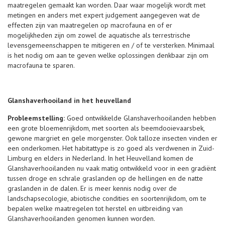
maatregelen gemaakt kan worden. Daar waar mogelijk wordt met
metingen en anders met expert judgement aangegeven wat de
effecten zijn van maatregelen op macrofauna en of er
mogelijkheden zijn om zowel de aquatische als terrestrische
levensgemeenschappen te mitigeren en / of te versterken. Minimaal
is het nodig om aan te geven welke oplossingen denkbaar zijn om
macrofauna te sparen.
Glanshaverhooiland in het heuvelland
Probleemstelling:
Goed ontwikkelde Glanshaverhooilanden hebben
een grote bloemenrijkdom, met soorten als beemdooievaarsbek,
gewone margriet en gele morgenster. Ook talloze insecten vinden er
een onderkomen. Het habitattype is zo goed als verdwenen in Zuid-
Limburg en elders in Nederland. In het Heuvelland komen de
Glanshaverhooilanden nu vaak matig ontwikkeld voor in een gradiënt
tussen droge en schrale graslanden op de hellingen en de natte
graslanden in de dalen. Er is meer kennis nodig over de
landschapsecologie, abiotische condities en soortenrijkdom, om te
bepalen welke maatregelen tot herstel en uitbreiding van
Glanshaverhooilanden genomen kunnen worden.