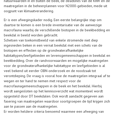
natuurwaarden in en buiten de beek, de deadlines van de KRW en de
maatregelen in de beheerplannen voor N2000-gebieden, mede uit
oogpunt van klimaatverandering.
Er is een afwegingskader nodig. Een eerste belangrijke stap om
daartoe te komen is een brede inventarisatie van de aanwezige
macrofauna waarbij de verschillende biotopen in de beekbedding en
beekdal in beeld worden gebracht.
Schetsen van toekomstbeeld van enkele stromende niet diep
ingesneden beken in een vernat beekdal met een schets van de
biotopen en effecten op de grondwaterafhankelijke
habitattypen/leefgebieden en levensgemeenschappen in beekdal en
beekbedding. Over de randvoorwaarden en mogelijke maatregelen
voor de grondwaterafhankelijke habitattype en leefgebieden is al
veel bekend uit eerder OBN-onderzoek en de noodzaak tot
verontdieping. De vraag is vooral hoe de maatregelen integraal af te
wegen en ter hand te nemen met respect voor de
macrofaunagemeenschappen in de beek en het beekdal. Hierbij
wordt aangesloten op het kennisoverzicht wat momenteel wordt
opgesteld door DT beekdalen. Ook wordt aandacht gegeven aan
fasering van maatregelen waardoor soortgroepen de tijd krijgen zich
aan te passen aan de maatregelen.
Er worden heldere criteria benoemd waarmee een afweging van