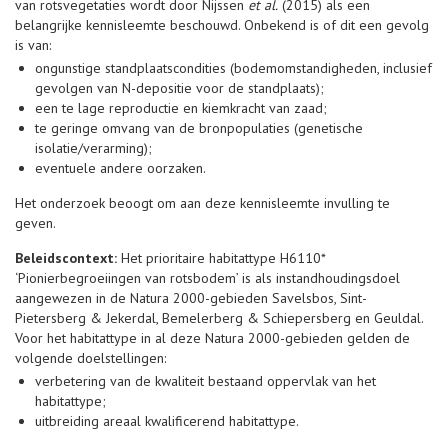
van rotsvegetaties wordt door Nijssen
et al.
(2015) als een
belangrijke kennisleemte beschouwd. Onbekend is of dit een gevolg
is van:
ongunstige standplaatscondities (bodemomstandigheden, inclusief
gevolgen van N-depositie voor de standplaats);
een te lage reproductie en kiemkracht van zaad;
te geringe omvang van de bronpopulaties (genetische
isolatie/verarming);
eventuele andere oorzaken.
Het onderzoek beoogt om aan deze kennisleemte invulling te
geven.
Beleidscontext:
Het prioritaire habitattype H6110*
‘Pionierbegroeiingen van rotsbodem’ is als instandhoudingsdoel
aangewezen in de Natura 2000-gebieden Savelsbos, Sint-
Pietersberg & Jekerdal, Bemelerberg & Schiepersberg en Geuldal.
Voor het habitattype in al deze Natura 2000-gebieden gelden de
volgende doelstellingen:
verbetering van de kwaliteit bestaand oppervlak van het
habitattype;
uitbreiding areaal kwalificerend habitattype.