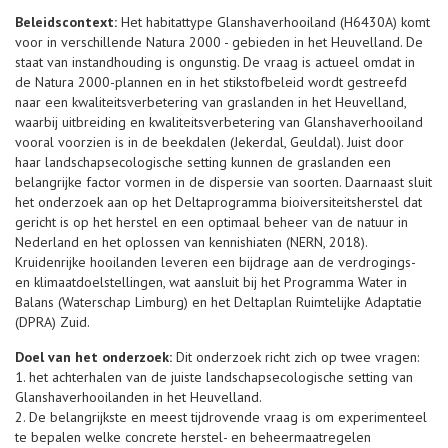
Beleidscontext:
Het habitattype Glanshaverhooiland (H6430A) komt
voor in verschillende Natura 2000 - gebieden in het Heuvelland. De
staat van instandhouding is ongunstig. De vraag is actueel omdat in
de Natura 2000-plannen en in het stikstofbeleid wordt gestreefd
naar een kwaliteitsverbetering van graslanden in het Heuvelland,
waarbij uitbreiding en kwaliteitsverbetering van Glanshaverhooiland
vooral voorzien is in de beekdalen (Jekerdal, Geuldal). Juist door
haar landschapsecologische setting kunnen de graslanden een
belangrijke factor vormen in de dispersie van soorten. Daarnaast sluit
het onderzoek aan op het Deltaprogramma bioiversiteitsherstel dat
gericht is op het herstel en een optimaal beheer van de natuur in
Nederland en het oplossen van kennishiaten (NERN, 2018).
Kruidenrijke hooilanden leveren een bijdrage aan de verdrogings-
en klimaatdoelstellingen, wat aansluit bij het Programma Water in
Balans (Waterschap Limburg) en het Deltaplan Ruimtelijke Adaptatie
(DPRA) Zuid.
Doel van het onderzoek:
Dit onderzoek richt zich op twee vragen:
1. het achterhalen van de juiste landschapsecologische setting van
Glanshaverhooilanden in het Heuvelland.
2. De belangrijkste en meest tijdrovende vraag is om experimenteel
te bepalen welke concrete herstel- en beheermaatregelen