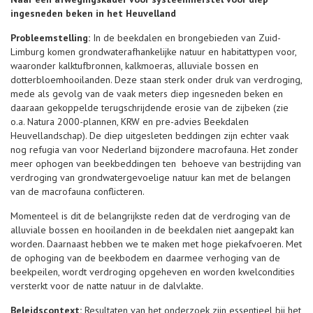
ingesneden beken in het Heuvelland
Probleemstelling:
In de beekdalen en brongebieden van Zuid-
Limburg komen grondwaterafhankelijke natuur en habitattypen voor,
waaronder kalktufbronnen, kalkmoeras, alluviale bossen en
dotterbloemhooilanden. Deze staan sterk onder druk van verdroging,
mede als gevolg van de vaak meters diep ingesneden beken en
daaraan gekoppelde terugschrijdende erosie van de zijbeken (zie
o.a. Natura 2000-plannen, KRW en pre-advies Beekdalen
Heuvellandschap). De diep uitgesleten beddingen zijn echter vaak
nog refugia van voor Nederland bijzondere macrofauna. Het zonder
meer ophogen van beekbeddingen ten behoeve van bestrijding van
verdroging van grondwatergevoelige natuur kan met de belangen
van de macrofauna conflicteren.
Momenteel is dit de belangrijkste reden dat de verdroging van de
alluviale bossen en hooilanden in de beekdalen niet aangepakt kan
worden. Daarnaast hebben we te maken met hoge piekafvoeren. Met
de ophoging van de beekbodem en daarmee verhoging van de
beekpeilen, wordt verdroging opgeheven en worden kwelcondities
versterkt voor de natte natuur in de dalvlakte.
Beleidscontext:
Resultaten van het onderzoek zijn essentieel bij het