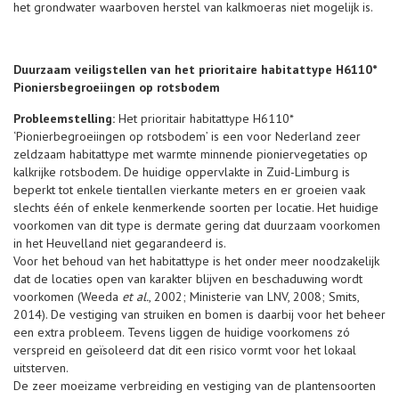
het grondwater waarboven herstel van kalkmoeras niet mogelijk is.
Duurzaam veiligstellen van het prioritaire habitattype H6110*
Pioniersbegroeiingen op rotsbodem
Probleemstelling:
Het prioritair habitattype H6110*
‘Pionierbegroeiingen op rotsbodem’ is een voor Nederland zeer
zeldzaam habitattype met warmte minnende pioniervegetaties op
kalkrijke rotsbodem. De huidige oppervlakte in Zuid-Limburg is
beperkt tot enkele tientallen vierkante meters en er groeien vaak
slechts één of enkele kenmerkende soorten per locatie. Het huidige
voorkomen van dit type is dermate gering dat duurzaam voorkomen
in het Heuvelland niet gegarandeerd is.
Voor het behoud van het habitattype is het onder meer noodzakelijk
dat de locaties open van karakter blijven en beschaduwing wordt
voorkomen (Weeda
et al.
, 2002; Ministerie van LNV, 2008; Smits,
2014). De vestiging van struiken en bomen is daarbij voor het beheer
een extra probleem. Tevens liggen de huidige voorkomens zó
verspreid en geïsoleerd dat dit een risico vormt voor het lokaal
uitsterven.
De zeer moeizame verbreiding en vestiging van de plantensoorten