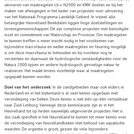
uitvoeren van maatregelen t.b.v. N2000 en KRW doelen en bij het
maken van afwegingen in het kader van projecten voor uitvoering
van het Nationaal Programma Landelijk Gebied. In vrijwel alle
belangrijke Heuvelland Beekdalen liggen hoge doelstellingen en
levensgemeenschappen. Dit zijn complexe projecten met benodigde
inzet en commitment van Waterschap en Provincie. Om maatregelen
te kunnen treffen is meer inzicht nodig in het voorkomen van
bijzondere macrofauna en welke maatregelen en fasering mogelijk
is om deze macrofauna te behouden en bij voorkeur nog te
versterken en daarnaast de hydrologische omstandigheden voor de
Natura 2000-typen en andere hydrologisch gevoelige natuur te
realiseren. Het maakt tevens inzichtelijk waar al maatregelen
opgepakt kunnen worden.
Doel van het onderzoek
: In de zandgebieden maar ook elders in
Nederland en in het buitenland is al veel kennis opgedaan met
verondieping van beken. Deze kennis is niet één-op-één vertaalbaar
naar Zuid-Limburg. Vanwege deze kennislacune zijn er in het
Heuvelland tot op heden nauwelijks uitgevoerde projecten. Het is
dus zaak specifiek in het Heuvelland te komen tot meer kennis over
de verondieping van heuvellandbeken met behoud van aquatische
waarden. De urgentie is groot, gezien de vele bijzondere