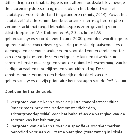
Uitbreiding van dit habitattype is niet alleen noodzakelijk vanwege
de uitbreidingsdoelstelling, maar ook om het behoud van het
habitattype voor Nederland te garanderen (Smits, 2014). Zowel het
habitat zelf als de kenmerkende soorten zijn ernstig bedreigd en
vertonen achteruitgang. Het habitattype is zeer gevoelig voor
stikstofdepositie (Van Dobben
et al.,
2012). In de PAS-
gebiedsanalyses voor de vier Natura 2000-gebieden wordt ingezet
op een nadere concretisering van de juiste standplaatscondities en
kiemings- en groeiomstandigheden voor de kenmerkende soorten
van de vegetatie om deze vervolgens te kunnen uitwerken in
concrete herstelmaatregelen voor de optimale bescherming van het
huidige areaal en mogelijkheden voor uitbreiding. Deze
kennisleemten vormen een belangrijk onderdeel van de
gebiedsanalyses en zijn prioritaire kennisvragen van de PAS Natuur.
Doel van het onderzoek:
vergroten van de kennis over de juiste standplaatscondities
(onder meer precieze bodemomstandigheden,
achtergronddepositie) voor het behoud en de vestiging van de
soorten van het habitattype;
vergroten van de kennis over de specifieke soortkenmerken
benodigd voor een duurzame vestiging (zaadzetting in lokale