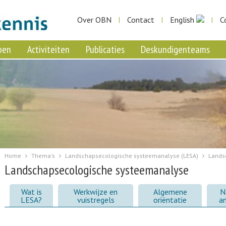
Over OBN
Contact
English
C
|
|
|
pen
Activiteiten
Publicaties
Deskundigenteams
Home
Thema's
Landschapsecologische systeemanalyse (LESA)
Lands
Landschapsecologische systeemanalyse
Wat is
Werkwijze en
Algemene
N
LESA?
vuistregels
oriëntatie
a