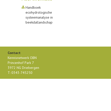
Handboek
ecohydrologische
systeemanalyse in
beekdallandschap
Contact
Kennisnetwerk OBN
Princenhof Park 7
3972 NG Driebergen
T: 0343-745250