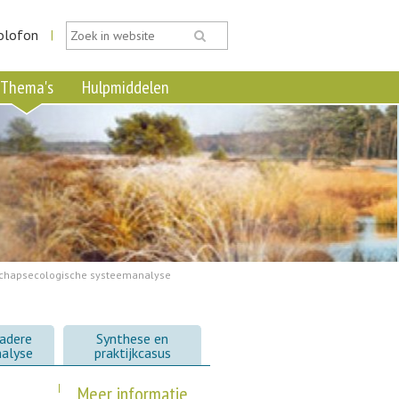
olofon
|
Thema's
Hulpmiddelen
chapsecologische systeemanalyse
adere
Synthese en
nalyse
praktijkcasus
Meer informatie