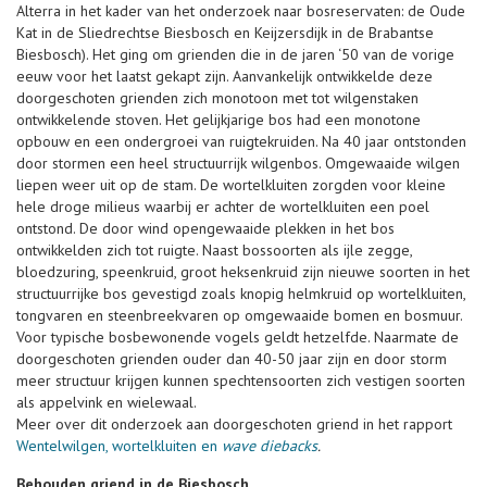
Alterra in het kader van het onderzoek naar bosreservaten: de Oude
Kat in de Sliedrechtse Biesbosch en Keijzersdijk in de Brabantse
Biesbosch). Het ging om grienden die in de jaren ‘50 van de vorige
eeuw voor het laatst gekapt zijn. Aanvankelijk ontwikkelde deze
doorgeschoten grienden zich monotoon met tot wilgenstaken
ontwikkelende stoven. Het gelijkjarige bos had een monotone
opbouw en een ondergroei van ruigtekruiden. Na 40 jaar ontstonden
door stormen een heel structuurrijk wilgenbos. Omgewaaide wilgen
liepen weer uit op de stam. De wortelkluiten zorgden voor kleine
hele droge milieus waarbij er achter de wortelkluiten een poel
ontstond. De door wind opengewaaide plekken in het bos
ontwikkelden zich tot ruigte. Naast bossoorten als ijle zegge,
bloedzuring, speenkruid, groot heksenkruid zijn nieuwe soorten in het
structuurrijke bos gevestigd zoals knopig helmkruid op wortelkluiten,
tongvaren en steenbreekvaren op omgewaaide bomen en bosmuur.
Voor typische bosbewonende vogels geldt hetzelfde. Naarmate de
doorgeschoten grienden ouder dan 40-50 jaar zijn en door storm
meer structuur krijgen kunnen spechtensoorten zich vestigen soorten
als appelvink en wielewaal.
Meer over dit onderzoek aan doorgeschoten griend in het rapport
Wentelwilgen, wortelkluiten en
wave diebacks
.
Behouden griend in de Biesbosch