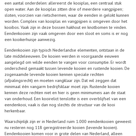
een aantal onderdelen: allereerst de kooiplas, een centraal stuk
open water. Aan de kooiplas zitten drie of meerdere vangpijpen;
sloten, voorzien van rietschermen, waar de eenden in gelokt kunnen
worden. Complex van kooiplas en vangpijpen is omgeven door het
kooibos. Vaak zijn in deze bossen hakhout en knotbomen te vinden.
Eendenkooien zijn vaak omgeven door een sloot en soms is er nog
een kooikerhuisje aanwezig.
Eendenkooien zijn typisch Nederlandse elementen, ontstaan in de
late middeleeuwen. De kooien werden in voorgaande eeuwen
aangelegd om wilde eenden te vangen voor consumptie. Er wordt
onderscheid gemaakt tussen levende kooien en rustende kooien. De
zogenaamde levende kooien kennen speciale rechten
(afpalingsrecht) en moeten vangklaar zijn. Dat wil zeggen dat
minimaal één vangarm bedrijfsklaar moet zijn. Rustende kooien
kennen deze rechten niet en hier is geen minimumeis aan de staat
van onderhoud. Een kooirelict tenslotte is een overblijfsel van een
eendenkooi, vaak is dan nog slechts de structuur van de kooi
herkenbaar.
Waarschijnlijk zijn er in Nederland ruim 1.000 eendenkooien geweest:
nu resteren nog 118 geregistreerde kooien (levende kooien).
Eendenkooien komen voor in grote delen van Nederland, alleen