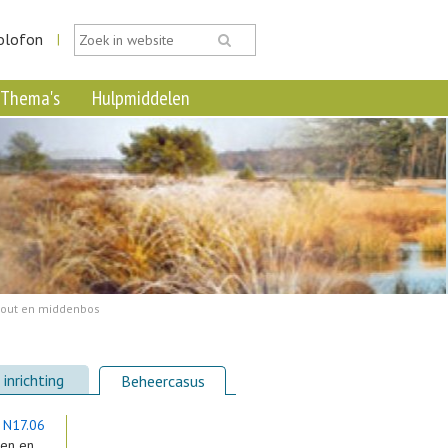
olofon
|
Thema's
Hulpmiddelen
hout en middenbos
inrichting
Beheercasus
n
N17.06
sen en