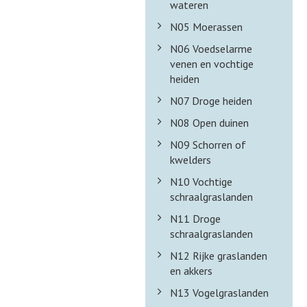
wateren
N05 Moerassen
N06 Voedselarme
venen en vochtige
heiden
N07 Droge heiden
N08 Open duinen
N09 Schorren of
kwelders
N10 Vochtige
schraalgraslanden
N11 Droge
schraalgraslanden
N12 Rijke graslanden
en akkers
N13 Vogelgraslanden