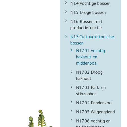
N14 Vochtige bossen
N15 Droge bossen
N16 Bossen met
productiefunctie
N17 Cultuurhistorische
bossen
N17.01 Vochtig
hakhout en
middenbos
N17.02 Droog
hakhout
N17.03 Park- en
stinzenbos
N17.04 Eendenkooi
N17.05 Wilgengriend
N17.06 Vochtig en