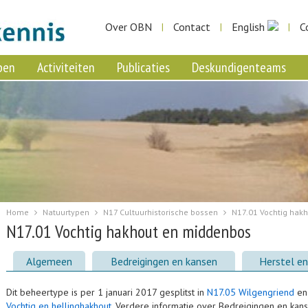
Over OBN
Contact
English
C
|
|
|
pen
Activiteiten
Publicaties
Deskundigenteams
Home
Natuurtypen
N17 Cultuurhistorische bossen
N17.01 Vochtig hak
N17.01 Vochtig hakhout en middenbos
Algemeen
Bedreigingen en kansen
Herstel en 
Dit beheertype is per 1 januari 2017 gesplitst in
N17.05 Wilgengriend
e
Vochtig en hellinghakhout
. Verdere informatie over Bedreigingen en kan