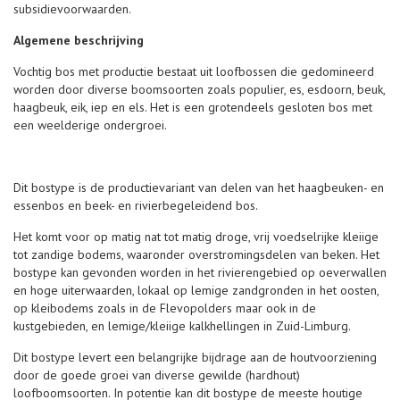
subsidievoorwaarden.
Algemene beschrijving
Vochtig bos met productie bestaat uit loofbossen die gedomineerd
worden door diverse boomsoorten zoals populier, es, esdoorn, beuk,
haagbeuk, eik, iep en els. Het is een grotendeels gesloten bos met
een weelderige ondergroei.
Dit bostype is de productievariant van delen van het haagbeuken- en
essenbos en beek- en rivierbegeleidend bos.
Het komt voor op matig nat tot matig droge, vrij voedselrijke kleiige
tot zandige bodems, waaronder overstromingsdelen van beken. Het
bostype kan gevonden worden in het rivierengebied op oeverwallen
en hoge uiterwaarden, lokaal op lemige zandgronden in het oosten,
op kleibodems zoals in de Flevopolders maar ook in de
kustgebieden, en lemige/kleiige kalkhellingen in Zuid-Limburg.
Dit bostype levert een belangrijke bijdrage aan de houtvoorziening
door de goede groei van diverse gewilde (hardhout)
loofboomsoorten. In potentie kan dit bostype de meeste houtige