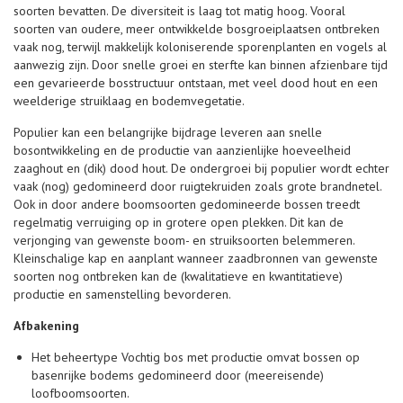
soorten bevatten. De diversiteit is laag tot matig hoog. Vooral
soorten van oudere, meer ontwikkelde bosgroeiplaatsen ontbreken
vaak nog, terwijl makkelijk koloniserende sporenplanten en vogels al
aanwezig zijn. Door snelle groei en sterfte kan binnen afzienbare tijd
een gevarieerde bosstructuur ontstaan, met veel dood hout en een
weelderige struiklaag en bodemvegetatie.
Populier kan een belangrijke bijdrage leveren aan snelle
bosontwikkeling en de productie van aanzienlijke hoeveelheid
zaaghout en (dik) dood hout. De ondergroei bij populier wordt echter
vaak (nog) gedomineerd door ruigtekruiden zoals grote brandnetel.
Ook in door andere boomsoorten gedomineerde bossen treedt
regelmatig verruiging op in grotere open plekken. Dit kan de
verjonging van gewenste boom- en struiksoorten belemmeren.
Kleinschalige kap en aanplant wanneer zaadbronnen van gewenste
soorten nog ontbreken kan de (kwalitatieve en kwantitatieve)
productie en samenstelling bevorderen.
Afbakening
Het beheertype Vochtig bos met productie omvat bossen op
basenrijke bodems gedomineerd door (meereisende)
loofboomsoorten.