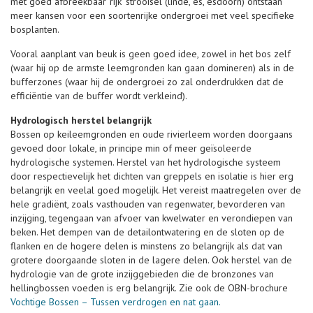
met goed afbreekbaar ‘rijk’ strooisel (linde, es, esdoorn) ontstaan
meer kansen voor een soortenrijke ondergroei met veel specifieke
bosplanten.
Vooral aanplant van beuk is geen goed idee, zowel in het bos zelf
(waar hij op de armste leemgronden kan gaan domineren) als in de
bufferzones (waar hij de ondergroei zo zal onderdrukken dat de
efficiëntie van de buffer wordt verkleind).
Hydrologisch herstel belangrijk
Bossen op keileemgronden en oude rivierleem worden doorgaans
gevoed door lokale, in principe min of meer geïsoleerde
hydrologische systemen. Herstel van het hydrologische systeem
door respectievelijk het dichten van greppels en isolatie is hier erg
belangrijk en veelal goed mogelijk. Het vereist maatregelen over de
hele gradiënt, zoals vasthouden van regenwater, bevorderen van
inzijging, tegengaan van afvoer van kwelwater en verondiepen van
beken. Het dempen van de detailontwatering en de sloten op de
flanken en de hogere delen is minstens zo belangrijk als dat van
grotere doorgaande sloten in de lagere delen. Ook herstel van de
hydrologie van de grote inzijggebieden die de bronzones van
hellingbossen voeden is erg belangrijk. Zie ook de OBN-brochure
Vochtige Bossen – Tussen verdrogen en nat gaan.