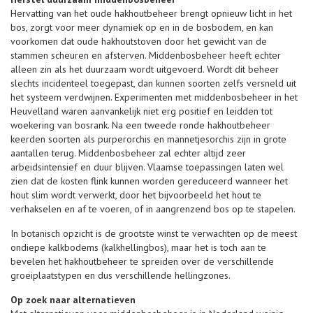
Hervatting van het oude hakhoutbeheer brengt opnieuw licht in het
bos, zorgt voor meer dynamiek op en in de bosbodem, en kan
voorkomen dat oude hakhoutstoven door het gewicht van de
stammen scheuren en afsterven. Middenbosbeheer heeft echter
alleen zin als het duurzaam wordt uitgevoerd. Wordt dit beheer
slechts incidenteel toegepast, dan kunnen soorten zelfs versneld uit
het systeem verdwijnen. Experimenten met middenbosbeheer in het
Heuvelland waren aanvankelijk niet erg positief en leidden tot
woekering van bosrank. Na een tweede ronde hakhoutbeheer
keerden soorten als purperorchis en mannetjesorchis zijn in grote
aantallen terug. Middenbosbeheer zal echter altijd zeer
arbeidsintensief en duur blijven. Vlaamse toepassingen laten wel
zien dat de kosten flink kunnen worden gereduceerd wanneer het
hout slim wordt verwerkt, door het bijvoorbeeld het hout te
verhakselen en af te voeren, of in aangrenzend bos op te stapelen.
In botanisch opzicht is de grootste winst te verwachten op de meest
ondiepe kalkbodems (kalkhellingbos), maar het is toch aan te
bevelen het hakhoutbeheer te spreiden over de verschillende
groeiplaatstypen en dus verschillende hellingzones.
Op zoek naar alternatieven