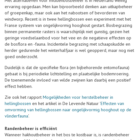
Met alternatieven voor middenbosbeheer is in Nederland weinig
ervaring opgedaan. Men kan bijvoorbeeld denken aan uitkapbeheer
of groepenkap, maar ook aan het nabootsen of bevorderen van
windworp. Recent is in twee hellingbossen een experiment met het
Franse systeem van ongelijkvormig hooghout gestart. Bosbegrazing
binnen permanente rasters is waarschijnlijk niet gunstig, gezien het
geringe voedselaanbod voor het vee en de negatieve effecten op
de bosflora en -fauna. Incidentele begrazing met schaapskudde en
herder gedurende het winterhalfjaar is wel geopperd, maar nog niet
goed onderzocht.
Duidelijk is dat de specifieke flora (en bijbehorende entomofauna)
gebaat is bij periodieke lichtstelling en plaatselijke bodemroering.
De toenemende invloed van wilde zwijnen kan daarbij een positief
effect hebben.
Zie ook het rapport
Mogelijkheden voor herstelbeheer in
hellingbossen
en het artikel in De Levende Natuur '
Effecten van
omvorming van hellingbossen naar ongelijkvormig hooghout op de
vlinderfauna
'.
Randenbeheer is efficiënt
Wanneer hakhoutbeheer in het bos te kostbaar is, is randenbeheer