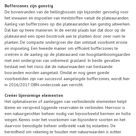
Bufferzones zijn gunstig
De bovenranden van de hellingbossen zijn bijzonder gevoelig voor
het inwaaien en inspoelen van meststoffen vanuit de plateauranden.
Aanleg van bufferzones op die plateauranden kan gunstig uitwerken.
Dat kan op twee manieren. In de eerste plaats kan dat door op de
plateaurand een open bosstrook aan te planten door zeer ruim te
planten. De compacte ondergroei die dan ontstaat voorkomt erosie
en inspoeling. Een tweede manier om efficiënt bufferzones te
creëren is de aanleg op de plateaurand van hoogstamboomgaarden
met een ondergroei van onbemest grasland. In beide gevallen
bestaat wel het risico dat de natuurwaarden van bestaande
bosranden worden aangetast. Omdat er nog geen goede
voorbeelden zijn van succesvol aangelegde bufferzones, wordt hier
in 2016/2017 OBN-onderzoek aan verricht.
Creëer lijnvormige elementen
Het optimaliseren of aanleggen van verbindende elementen helpt
kleine en verspreid liggende reservaten te verbinden. Hiervoor is
een natuurgerichter beheer nodig van bijvoorbeeld bermen en holle
wegen. Kennis over het voorkomen van bijzondere soorten en het
daarvoor benodigde beheer ontbreekt vaak bij instanties. De
bereidheid om rekening te houden met natuurwaarden is echter