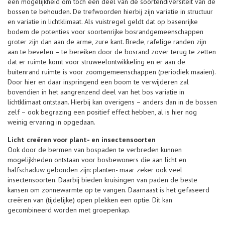
een mogelijkheid om toch een deel van de soortendiversiteit van de
bossen te behouden. De trefwoorden hierbij zijn variatie in structuur
en variatie in lichtklimaat. Als vuistregel geldt dat op basenrijke
bodem de potenties voor soortenrijke bosrandgemeenschappen
groter zijn dan aan de arme, zure kant. Brede, rafelige randen zijn
aan te bevelen – te bereiken door de bosrand zover terug te zetten
dat er ruimte komt voor struweelontwikkeling en er aan de
buitenrand ruimte is voor zoomgemeenschappen (periodiek maaien).
Door hier en daar inspringend een boom te verwijderen zal
bovendien in het aangrenzend deel van het bos variatie in
lichtklimaat ontstaan. Hierbij kan overigens – anders dan in de bossen
zelf – ook begrazing een positief effect hebben, al is hier nog
weinig ervaring in opgedaan.
Licht creëren
voor plant- en insectensoorten
Ook door de bermen van bospaden te verbreden kunnen
mogelijkheden ontstaan voor bosbewoners die aan licht en
halfschaduw gebonden zijn: planten- maar zeker ook veel
insectensoorten. Daarbij bieden kruisingen van paden de beste
kansen om zonnewarmte op te vangen. Daarnaast is het gefaseerd
creëren van (tijdelijke) open plekken een optie. Dit kan
gecombineerd worden met groepenkap.