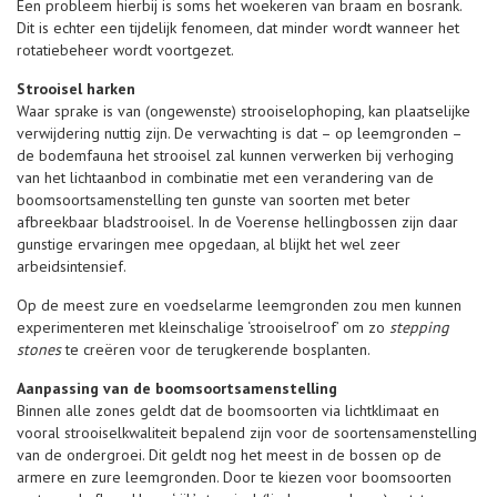
Een probleem hierbij is soms het woekeren van braam en bosrank.
Dit is echter een tijdelijk fenomeen, dat minder wordt wanneer het
rotatiebeheer wordt voortgezet.
Strooisel harken
Waar sprake is van (ongewenste) strooiselophoping, kan plaatselijke
verwijdering nuttig zijn. De verwachting is dat – op leemgronden –
de bodemfauna het strooisel zal kunnen verwerken bij verhoging
van het lichtaanbod in combinatie met een verandering van de
boomsoortsamenstelling ten gunste van soorten met beter
afbreekbaar bladstrooisel. In de Voerense hellingbossen zijn daar
gunstige ervaringen mee opgedaan, al blijkt het wel zeer
arbeidsintensief.
Op de meest zure en voedselarme leemgronden zou men kunnen
experimenteren met kleinschalige ‘strooiselroof’ om zo
stepping
stones
te creëren voor de terugkerende bosplanten.
Aanpassing van de boomsoortsamenstelling
Binnen alle zones geldt dat de boomsoorten via lichtklimaat en
vooral strooiselkwaliteit bepalend zijn voor de soortensamenstelling
van de ondergroei. Dit geldt nog het meest in de bossen op de
armere en zure leemgronden. Door te kiezen voor boomsoorten