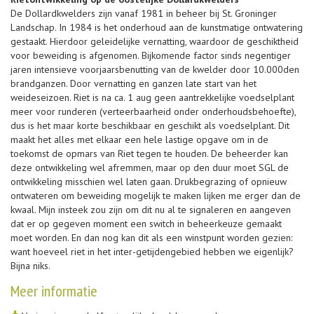
De Dollardkwelders zijn vanaf 1981 in beheer bij St. Groninger
Landschap. In 1984 is het onderhoud aan de kunstmatige ontwatering
gestaakt. Hierdoor geleidelijke vernatting, waardoor de geschiktheid
voor beweiding is afgenomen. Bijkomende factor sinds negentiger
jaren intensieve voorjaarsbenutting van de kwelder door 10.000den
brandganzen. Door vernatting en ganzen late start van het
weideseizoen. Riet is na ca. 1 aug geen aantrekkelijke voedselplant
meer voor runderen (verteerbaarheid onder onderhoudsbehoefte),
dus is het maar korte beschikbaar en geschikt als voedselplant. Dit
maakt het alles met elkaar een hele lastige opgave om in de
toekomst de opmars van Riet tegen te houden. De beheerder kan
deze ontwikkeling wel afremmen, maar op den duur moet SGL de
ontwikkeling misschien wel laten gaan. Drukbegrazing of opnieuw
ontwateren om beweiding mogelijk te maken lijken me erger dan de
kwaal. Mijn insteek zou zijn om dit nu al te signaleren en aangeven
dat er op gegeven moment een switch in beheerkeuze gemaakt
moet worden. En dan nog kan dit als een winstpunt worden gezien:
want hoeveel riet in het inter-getijdengebied hebben we eigenlijk?
Bijna niks.
Meer informatie