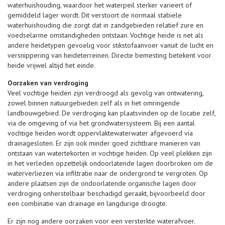
waterhuishouding, waardoor het waterpeil sterker varieert of
gemiddeld lager wordt. Dit verstoort de normaal stabiele
waterhuishouding die zorgt dat in zandgebieden relatief zure en
voedselarme omstandigheden ontstaan. Vochtige heide is net als
andere heidetypen gevoelig voor stikstofaanvoer vanuit de lucht en
versnippering van heideterreinen. Directe bemesting betekent voor
heide vrijwel altijd het einde.
Oorzaken van verdroging
Veel vochtige heiden zijn verdroogd als gevolg van ontwatering,
zowel binnen natuurgebieden zelf als in het omringende
landbouwgebied. De verdroging kan plaatsvinden op de locatie zelf,
via de omgeving of via het grondwatersysteem. Bij een aantal
vochtige heiden wordt oppervlaktewaterwater afgevoerd via
drainagesloten. Er zijn ook minder goed zichtbare manieren van
ontstaan van watertekorten in vochtige heiden. Op veel plekken zijn
in het verleden opzettelijk ondoorlatende lagen doorbroken om de
waterverliezen via infiltratie naar de ondergrond te vergroten. Op
andere plaatsen zijn de ondoorlatende organische lagen door
verdroging onherstelbaar beschadigd geraakt, bijvoorbeeld door
een combinatie van drainage en langdurige droogte.
Er zijn nog andere oorzaken voor een versterkte waterafvoer.