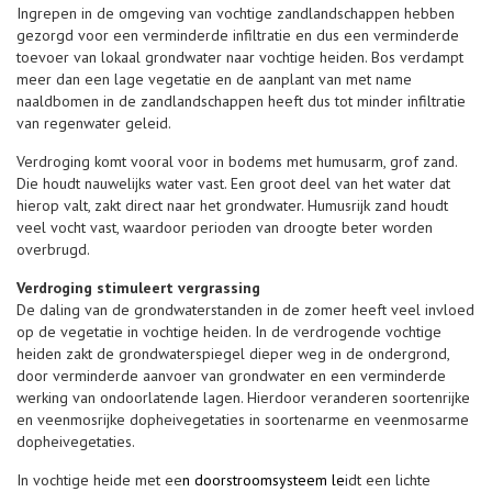
Ingrepen in de omgeving van vochtige zandlandschappen hebben
gezorgd voor een verminderde infiltratie en dus een verminderde
toevoer van lokaal grondwater naar vochtige heiden. Bos verdampt
meer dan een lage vegetatie en de aanplant van met name
naaldbomen in de zandlandschappen heeft dus tot minder infiltratie
van regenwater geleid.
Verdroging komt vooral voor in bodems met humusarm, grof zand.
Die houdt nauwelijks water vast. Een groot deel van het water dat
hierop valt, zakt direct naar het grondwater. Humusrijk zand houdt
veel vocht vast, waardoor perioden van droogte beter worden
overbrugd.
Verdroging stimuleert vergrassing
De daling van de grondwaterstanden in de zomer heeft veel invloed
op de vegetatie in vochtige heiden. In de verdrogende vochtige
heiden zakt de grondwaterspiegel dieper weg in de ondergrond,
door verminderde aanvoer van grondwater en een verminderde
werking van ondoorlatende lagen. Hierdoor veranderen soortenrijke
en veenmosrijke dopheivegetaties in soortenarme en veenmosarme
dopheivegetaties.
In vochtige heide met ee
n
doorstroomsysteem
le
idt een lichte