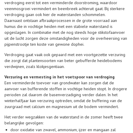
verdroging eerst tot een verminderde doorstroming, waardoor
veenmosgroei vermindert en beenbreek achteruit gaat. Bij sterkere
verdroging gaan ook hier de waterstanden schommelen.
Daarnaast ontstaan afbraakprocessen in de grote voorraad aan
humus die in vochtige heiden met een stabiele waterstand is
opgeslagen. In combinatie met de nog steeds hoge stikstofaanvoer
uit de lucht zorgen deze omstandigheden voor de overheersing van
pijpenstrootje ten koste van gewone dophei.
Verdroging gaat vaak ook gepaard met een voortgezette verzuring
die zorgt dat plantensoorten van beter gebufferde heidebodems
verdwijnen, zoals klokjesgentiaan.
Verzuring en vermesting in het voetspoor van verdroging
Een verminderde toevoer van grondwater kan zorgen dat de
aanvoer van bufferende stoffen in vochtige heiden stopt. In drogere
perioden zal daarom de basenverzadiging verder dalen. In het
winterhalfjaar kan verzuring optreden, omdat de buffering van de
zuurgraad met calcium en magnesium uit de bodem vermindert.
Het verder wegzakken van de waterstand in de zomer heeft twee
belangrijke gevolgen:
door oxidatie van zwavel, ammonium, ijzer en mangaan zal