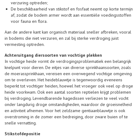
verzuring optreden;
De beschikbaarheid van stikstof en fosfaat neemt op korte termijn
af, zodat de bodem armer wordt aan essentiële voedingsstoffen
voor fauna en flora.
Aan de andere kant kan organisch materiaal sneller afbreken, vooral
in bodems die niet verzuren, en zal bij sterke verdroging juist
vermesting optreden.
Achteruitgang diersoorten van vochtige plekken
In vochtige heide vormt de verdrogingsproblematiek een belangrijk
knelpunt voor dieren. De eitjes van diverse sprinkhaansoorten, zoals
de moerassprinkhaan, vereisen een overwegend vochtige omgeving
om te overleven. Het heideblauwtje is tegenwoordig eveneens
beperkt tot vochtiger heiden, hoewel het vroeger ook veel op droge
heide voorkwam. Ook een aantal soorten reptielen krijgt problemen
bij verdroging. Levendbarende hagedissen verliezen te veel vocht
onder langdurig droge omstandigheden, waardoor de groeisnelheid
en activiteit afnemen. Voor het zeldzame gentiaanblauwtje is ook
overstroming in de zomer een bedreiging, door zware buien of te
snelle vernatting.
Stikstofdepositie