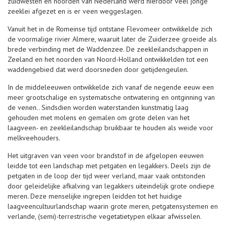
zuidwesten en noorden van Nederland werd hierdoor veel jonge
zeeklei afgezet en is er veen weggeslagen.
Vanuit het in de Romeinse tijd ontstane Flevomeer ontwikkelde zich
de voormalige rivier Almere, waaruit later de Zuiderzee groeide als
brede verbinding met de Waddenzee. De zeekleilandschappen in
Zeeland en het noorden van Noord-Holland ontwikkelden tot een
waddengebied dat werd doorsneden door getijdengeulen.
In de middeleeuwen ontwikkelde zich vanaf de negende eeuw een
meer grootschalige en systematische ontwatering en ontginning van
de venen.. Sindsdien worden waterstanden kunstmatig laag
gehouden met molens en gemalen om grote delen van het
laagveen- en zeekleilandschap bruikbaar te houden als weide voor
melkveehouders.
Het uitgraven van veen voor brandstof in de afgelopen eeuwen
leidde tot een landschap met petgaten en legakkers. Deels zijn de
petgaten in de loop der tijd weer verland, maar vaak ontstonden
door geleidelijke afkalving van legakkers uiteindelijk grote ondiepe
meren. Deze menselijke ingrepen leidden tot het huidige
laagveencultuurlandschap waarin grote meren, petgatensystemen en
verlande, (semi)-terrestrische vegetatietypen elkaar afwisselen.