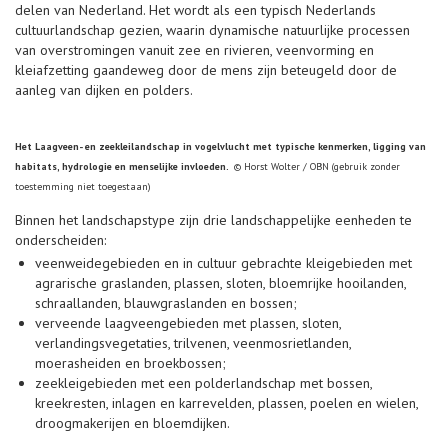
delen van Nederland. Het wordt als een typisch Nederlands
cultuurlandschap gezien, waarin dynamische natuurlijke processen
van overstromingen vanuit zee en rivieren, veenvorming en
kleiafzetting gaandeweg door de mens zijn beteugeld door de
aanleg van dijken en polders.
Het Laagveen- en zeekleilandschap in vogelvlucht met typische kenmerken, ligging van
habitats, hydrologie en menselijke invloeden.
© Horst Wolter / OBN (gebruik zonder
toestemming niet toegestaan)
Binnen het landschapstype zijn drie landschappelijke eenheden te
onderscheiden:
veenweidegebieden en in cultuur gebrachte kleigebieden met
agrarische graslanden, plassen, sloten, bloemrijke hooilanden,
schraallanden, blauwgraslanden en bossen;
verveende laagveengebieden met plassen, sloten,
verlandingsvegetaties, trilvenen, veenmosrietlanden,
moerasheiden en broekbossen;
zeekleigebieden met een polderlandschap met bossen,
kreekresten, inlagen en karrevelden, plassen, poelen en wielen,
droogmakerijen en bloemdijken.