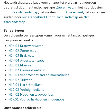
Het landschapstype Laagveen en zeeklei wordt in het noorden
begrensd door het landschapstype
Zee en wad
, in het noordoosten
door
Beekdallandschap
, het westen door
Duin- en kust
, het oosten en
zuiden door
Rivierengebied
,
Droog zandlandschap
en
Nat
zandlandschap
.
Beheertypen
De volgende beheertypen komen voor in het landschapstype
Laagveen en zeeklei:
N04.01 Kranswierwater
N04.02 Zoete plas
N04.03 Brak water
N04.04 Afgesloten zeearm
N05.01 Moeras
N05.02 Gemaaid rietland
N06.01 Veenmosrietland en moerasheide
N06.02 Trilveen
N10.01 Nat schraalland
N10.02 Vochtig hooiland
N14.02 Hoog- en laagveenbos
N17.01 Vochtig hakhout en middenbos
Ontstaansgeschiedenis