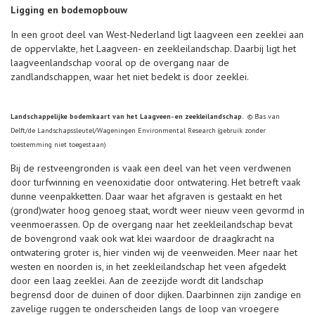
Ligging en bodemopbouw
In een groot deel van West-Nederland ligt laagveen een zeeklei aan
de oppervlakte, het Laagveen- en zeekleilandschap. Daarbij ligt het
laagveenlandschap vooral op de overgang naar de
zandlandschappen, waar het niet bedekt is door zeeklei.
Landschappelijke bodemkaart van het Laagveen- en zeekleilandschap.
© Bas van
Delft/de Landschapssleutel/Wageningen Environmental Research
(gebruik zonder
toestemming niet toegestaan)
Bij de restveengronden is vaak een deel van het veen verdwenen
door turfwinning en veenoxidatie door ontwatering. Het betreft vaak
dunne veenpakketten. Daar waar het afgraven is gestaakt en het
(grond)water hoog genoeg staat, wordt weer nieuw veen gevormd in
veenmoerassen. Op de overgang naar het zeekleilandschap bevat
de bovengrond vaak ook wat klei waardoor de draagkracht na
ontwatering groter is, hier vinden wij de veenweiden. Meer naar het
westen en noorden is, in het zeekleilandschap het veen afgedekt
door een laag zeeklei. Aan de zeezijde wordt dit landschap
begrensd door de duinen of door dijken. Daarbinnen zijn zandige en
zavelige ruggen te onderscheiden langs de loop van vroegere