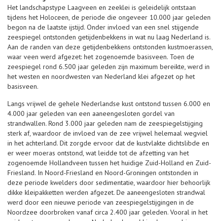
Het landschapstype Laagveen en zeeklei is geleidelijk ontstaan
tijdens het Holoceen, de periode die ongeveer 10.000 jaar geleden
begon na de laatste ijstijd. Onder invloed van een snel stijgende
zeespiegel ontstonden getijdenbekkens in wat nu laag Nederland is.
Aan de randen van deze getijdenbekkens ontstonden kustmoerassen,
waar veen werd afgezet: het zogenoemde basisveen. Toen de
zeespiegel rond 6.500 jaar geleden zijn maximum bereikte, werd in
het westen en noordwesten van Nederland klei afgezet op het
basisveen.
Langs vrijwel de gehele Nederlandse kust ontstond tussen 6.000 en
4.000 jaar geleden van een aaneengesloten gordel van
strandwallen. Rond 3.000 jaar geleden nam de zeespiegelstijging
sterk af, waardoor de invloed van de zee vrijwel helemaal wegviel
in het achterland. Dit zorgde ervoor dat de kustvlakte dichtslibde en
er weer moeras ontstond, wat leidde tot de afzetting van het
zogenoemde Hollandveen tussen het huidige Zuid-Holland en Zuid-
Friesland. In Noord-Friesland en Noord-Groningen ontstonden in
deze periode kwelders door sedimentatie, waardoor hier behoorlijk
dikke kleipakketten werden afgezet. De aaneengesloten strandwal
werd door een nieuwe periode van zeespiegelstijgingen in de
Noordzee doorbroken vanaf circa 2.400 jaar geleden. Vooral in het