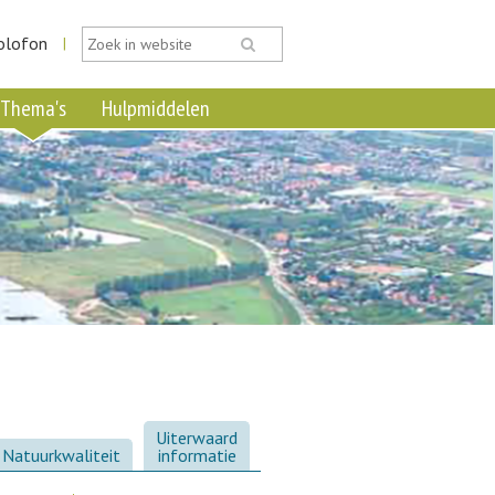
olofon
|
Thema's
Hulpmiddelen
Uiterwaard
Natuurkwaliteit
informatie