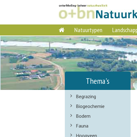
Natuurtypen
Landschap
Thema's
Begrazing
Biogeochemie
Bodem
Fauna
Hoogveen