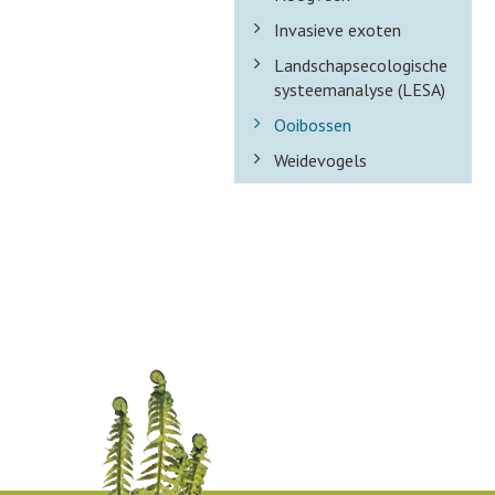
Invasieve exoten
Landschapsecologische
systeemanalyse (LESA)
Ooibossen
Weidevogels