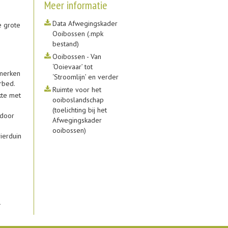
Meer informatie
Data Afwegingskader
e grote
Ooibossen (.mpk
bestand)
Ooibossen - Van
‘Ooievaar’ tot
nmerken
‘Stroomlijn’ en verder
erbed.
Ruimte voor het
kte met
ooiboslandschap
(toelichting bij het
rdoor
Afwegingskader
ooibossen)
ierduin
.