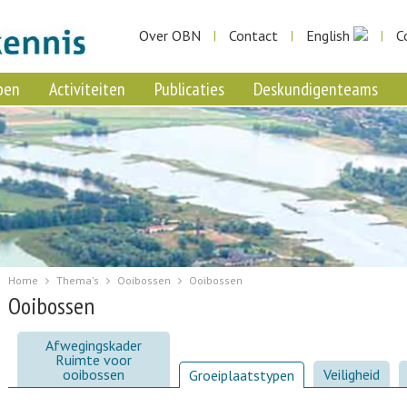
Over OBN
Contact
English
C
|
|
|
pen
Activiteiten
Publicaties
Deskundigenteams
Home
Thema's
Ooibossen
Ooibossen
Ooibossen
Afwegingskader
Ruimte voor
ooibossen
Veiligheid
Groeiplaatstypen