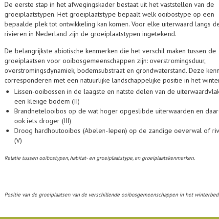
De eerste stap in het afwegingskader bestaat uit het vaststellen van de
groeiplaatstypen. Het groeiplaatstype bepaalt welk ooibostype op een
bepaalde plek tot ontwikkeling kan komen. Voor elke uiterwaard langs d
rivieren in Nederland zijn de groeiplaatstypen ingetekend.
De belangrijkste abiotische kenmerken die het verschil maken tussen de
groeiplaatsen voor ooibosgemeenschappen zijn: overstromingsduur,
overstromingsdynamiek, bodemsubstraat en grondwaterstand. Deze ke
corresponderen met een natuurlijke landschappelijke positie in het wint
Lissen-ooibossen in de laagste en natste delen van de uiterwaardvla
een kleiige bodem (II)
Brandnetelooibos op de wat hoger opgeslibde uiterwaarden en daa
ook iets droger (III)
Droog hardhoutooibos (Abelen-Iepen) op de zandige oeverwal of riv
(V)
Relatie tussen ooibostypen, habitat- en groeiplaatstype, en groeiplaatskenmerken.
Positie van de groeiplaatsen van de verschillende ooibosgemeenschappen in het winterbed