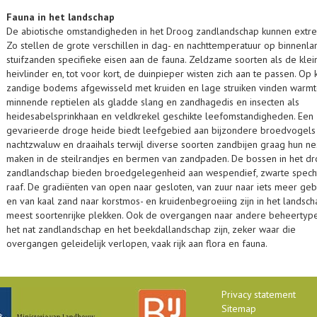
Fauna in het landschap
De abiotische omstandigheden in het Droog zandlandschap kunnen extre
Zo stellen de grote verschillen in dag- en nachttemperatuur op binnenl
stuifzanden specifieke eisen aan de fauna. Zeldzame soorten als de klei
heivlinder en, tot voor kort, de duinpieper wisten zich aan te passen. Op k
zandige bodems afgewisseld met kruiden en lage struiken vinden warm
minnende reptielen als gladde slang en zandhagedis en insecten als
heidesabelsprinkhaan en veldkrekel geschikte leefomstandigheden. Een
gevarieerde droge heide biedt leefgebied aan bijzondere broedvogels
nachtzwaluw en draaihals terwijl diverse soorten zandbijen graag hun ne
maken in de steilrandjes en bermen van zandpaden. De bossen in het d
zandlandschap bieden broedgelegenheid aan wespendief, zwarte spech
raaf. De gradiënten van open naar gesloten, van zuur naar iets meer ge
en van kaal zand naar korstmos- en kruidenbegroeiing zijn in het landsc
meest soortenrijke plekken. Ook de overgangen naar andere beheertype
het nat zandlandschap en het beekdallandschap zijn, zeker waar die
overgangen geleidelijk verlopen, vaak rijk aan flora en fauna.
Privacy statement
Sitemap