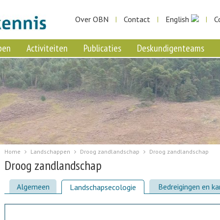
Over OBN
Contact
English
C
|
|
|
pen
Activiteiten
Publicaties
Deskundigenteams
Home
Landschappen
Droog zandlandschap
Droog zandlandschap
Droog zandlandschap
Algemeen
Bedreigingen en k
Landschapsecologie