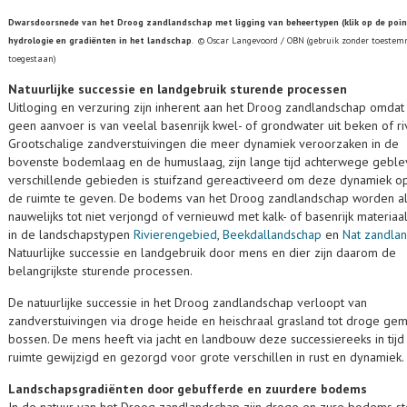
Dwarsdoorsnede van het Droog zandlandschap met ligging van beheertypen (klik op de poin
hydrologie en gradiënten in het landschap
. © Oscar Langevoord / OBN (gebruik zonder toestem
toegestaan)
Natuurlijke successie en landgebruik sturende processen
Uitloging en verzuring zijn inherent aan het Droog zandlandschap omdat
geen aanvoer is van veelal basenrijk kwel- of grondwater uit beken of ri
Grootschalige zandverstuivingen die meer dynamiek veroorzaken in de
bovenste bodemlaag en de humuslaag, zijn lange tijd achterwege geblev
verschillende gebieden is stuifzand gereactiveerd om deze dynamiek o
de ruimte te geven. De bodems van het Droog zandlandschap worden al
nauwelijks tot niet verjongd of vernieuwd met kalk- of basenrijk materiaa
in de landschapstypen
Rivierengebied
,
Beekdallandschap
en
Nat zandla
Natuurlijke successie en landgebruik door mens en dier zijn daarom de
belangrijkste sturende processen.
De natuurlijke successie in het Droog zandlandschap verloopt van
zandverstuivingen via droge heide en heischraal grasland tot droge g
bossen. De mens heeft via jacht en landbouw deze successiereeks in tijd
ruimte gewijzigd en gezorgd voor grote verschillen in rust en dynamiek.
Landschapsgradiënten door gebufferde en zuurdere bodems
In de natuur van het Droog zandlandschap zijn droge en zure bodems st