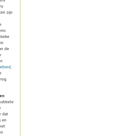
ms
en zijn
e
ems
stieke
in
an de
n
an
gebied
,
e
 nog
ten
subtiele
e
e dat
g en
met
en