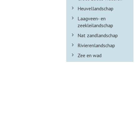
Heuvellandschap
Laagveen- en
zeekleilandschap
Nat zandlandschap
Rivierenlandschap
Zee en wad