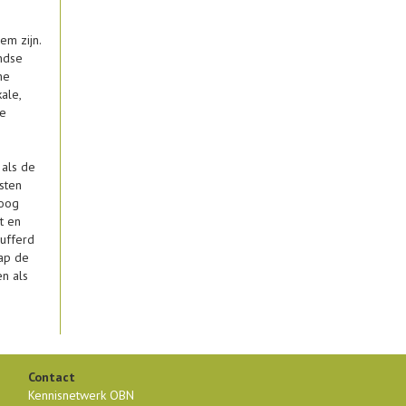
em zijn.
andse
ne
ale,
te
 als de
sten
roog
t en
bufferd
hap de
n als
Contact
Kennisnetwerk OBN