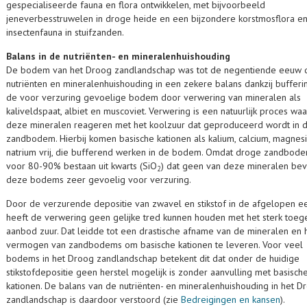
gespecialiseerde fauna en flora ontwikkelen, met bijvoorbeeld
jeneverbesstruwelen in droge heide en een bijzondere korstmosflora e
insectenfauna in stuifzanden.
Balans in de nutriënten- en mineralenhuishouding
De bodem van het Droog zandlandschap was tot de negentiende eeuw 
nutriënten en mineralenhuishouding in een zekere balans dankzij bufferi
de voor verzuring gevoelige bodem door verwering van mineralen als
kaliveldspaat, albiet en muscoviet. Verwering is een natuurlijk proces waa
deze mineralen reageren met het koolzuur dat geproduceerd wordt in 
zandbodem. Hierbij komen basische kationen als kalium, calcium, magnes
natrium vrij, die bufferend werken in de bodem. Omdat droge zandbod
voor 80-90% bestaan uit kwarts (SiO
) dat geen van deze mineralen beva
2
deze bodems zeer gevoelig voor verzuring.
Door de verzurende depositie van zwavel en stikstof in de afgelopen 
heeft de verwering geen gelijke tred kunnen houden met het sterk toe
aanbod zuur. Dat leidde tot een drastische afname van de mineralen en 
vermogen van zandbodems om basische kationen te leveren. Voor veel
bodems in het Droog zandlandschap betekent dit dat onder de huidige
stikstofdepositie geen herstel mogelijk is zonder aanvulling met basisch
kationen. De balans van de nutriënten- en mineralenhuishouding in het D
zandlandschap is daardoor verstoord (zie
Bedreigingen en kansen
).