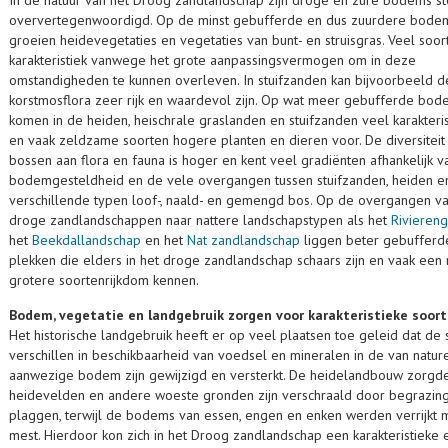
oververtegenwoordigd. Op de minst gebufferde en dus zuurdere bode
groeien heidevegetaties en vegetaties van bunt- en struisgras. Veel soort
karakteristiek vanwege het grote aanpassingsvermogen om in deze
omstandigheden te kunnen overleven. In stuifzanden kan bijvoorbeeld d
korstmosflora zeer rijk en waardevol zijn. Op wat meer gebufferde bod
komen in de heiden, heischrale graslanden en stuifzanden veel karakteri
en vaak zeldzame soorten hogere planten en dieren voor. De diversiteit 
bossen aan flora en fauna is hoger en kent veel gradiënten afhankelijk v
bodemgesteldheid en de vele overgangen tussen stuifzanden, heiden e
verschillende typen loof-, naald- en gemengd bos. Op de overgangen v
droge zandlandschappen naar nattere landschapstypen als het
Rivieren
het
Beekdallandschap
en het
Nat zandlandschap
liggen beter gebufferd
plekken die elders in het droge zandlandschap schaars zijn en vaak een
grotere soortenrijkdom kennen.
Bodem, vegetatie en landgebruik zorgen voor karakteristieke soor
Het historische landgebruik heeft er op veel plaatsen toe geleid dat de 
verschillen in beschikbaarheid van voedsel en mineralen in de van natur
aanwezige bodem zijn gewijzigd en versterkt. De heidelandbouw zorgd
heidevelden en andere woeste gronden zijn verschraald door begrazin
plaggen, terwijl de bodems van essen, engen en enken werden verrijkt 
mest. Hierdoor kon zich in het Droog zandlandschap een karakteristieke 