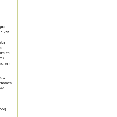
n
qua
ng van
rbij
de
ium en
ems
t, zijn
eeuw
genomen
het
e
roog