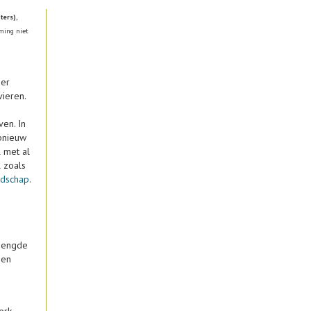
ters),
ming niet
 er
vieren.
en. In
pnieuw
 met al
l zoals
ndschap
.
emengde
 en
erk