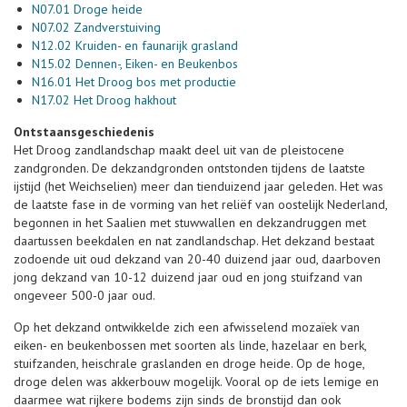
N07.01 Droge heide
N07.02 Zandverstuiving
N12.02 Kruiden- en faunarijk grasland
N15.02 Dennen-, Eiken- en Beukenbos
N16.01 Het Droog bos met productie
N17.02 Het Droog hakhout
Ontstaansgeschiedenis
Het Droog zandlandschap maakt deel uit van de pleistocene
zandgronden. De dekzandgronden ontstonden tijdens de laatste
ijstijd (het Weichselien) meer dan tienduizend jaar geleden. Het was
de laatste fase in de vorming van het reliëf van oostelijk Nederland,
begonnen in het Saalien met stuwwallen en dekzandruggen met
daartussen beekdalen en nat zandlandschap. Het dekzand bestaat
zodoende uit oud dekzand van 20-40 duizend jaar oud, daarboven
jong dekzand van 10-12 duizend jaar oud en jong stuifzand van
ongeveer 500-0 jaar oud.
Op het dekzand ontwikkelde zich een afwisselend mozaïek van
eiken- en beukenbossen met soorten als linde, hazelaar en berk,
stuifzanden, heischrale graslanden en droge heide. Op de hoge,
droge delen was akkerbouw mogelijk. Vooral op de iets lemige en
daarmee wat rijkere bodems zijn sinds de bronstijd dan ook