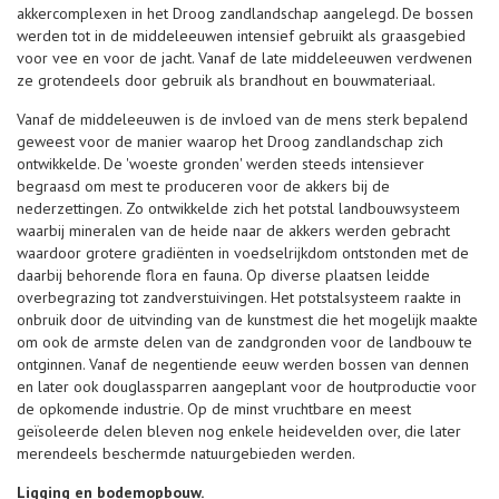
akkercomplexen in het Droog zandlandschap aangelegd. De bossen
werden tot in de middeleeuwen intensief gebruikt als graasgebied
voor vee en voor de jacht. Vanaf de late middeleeuwen verdwenen
ze grotendeels door gebruik als brandhout en bouwmateriaal.
Vanaf de middeleeuwen is de invloed van de mens sterk bepalend
geweest voor de manier waarop het Droog zandlandschap zich
ontwikkelde. De 'woeste gronden' werden steeds intensiever
begraasd om mest te produceren voor de akkers bij de
nederzettingen. Zo ontwikkelde zich het potstal landbouwsysteem
waarbij mineralen van de heide naar de akkers werden gebracht
waardoor grotere gradiënten in voedselrijkdom ontstonden met de
daarbij behorende flora en fauna. Op diverse plaatsen leidde
overbegrazing tot zandverstuivingen. Het potstalsysteem raakte in
onbruik door de uitvinding van de kunstmest die het mogelijk maakte
om ook de armste delen van de zandgronden voor de landbouw te
ontginnen. Vanaf de negentiende eeuw werden bossen van dennen
en later ook douglassparren aangeplant voor de houtproductie voor
de opkomende industrie. Op de minst vruchtbare en meest
geïsoleerde delen bleven nog enkele heidevelden over, die later
merendeels beschermde natuurgebieden werden.
Ligging en bodemopbouw.