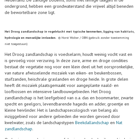
Nederland. De zandige bodems, soms met lemige laagjes in de
ondergrond, hebben een grondwaterstand die vrijwel altijd beneden
de bewortelbare zone ligt.
Het Droog zandlandschap in vogelvlucht met typische kenmerken, ligging van habitats,
hydrologie en menselijke invloeden.
© Horst Wolter / OBN (gebruik zonder toestemming
niet toegestaan)
Het Droog zandlandschap is voedselarm, houdt weinig vocht vast en
is gevoelig voor verzuring. In deze zure, arme en droge condities
bestaat de vegetatie nog voor een klein deel uit het oorspronkelijke,
van nature afwisselende mozaïek van eiken- en beukenbossen,
stuifzanden, heischrale graslanden en droge heide. In grote delen
heeft dit mozaïek plaatsgemaakt voor aangeplante naald- en
loofbossen en intensieve landbouwgebieden. Het Droog
zandlandschap is het leefgebied van o.a. das en boommarter, zwarte
specht en geelgors, levendbarende hagedis en adder, groentje en
kleine heivlinder. Het is landschapsecologisch van belang als
inzijggebied voor andere gebieden die worden gevoed door
kwelwater, zoals de landschapstypen
Beekdallandschap
en
Nat
zandlandschap
.