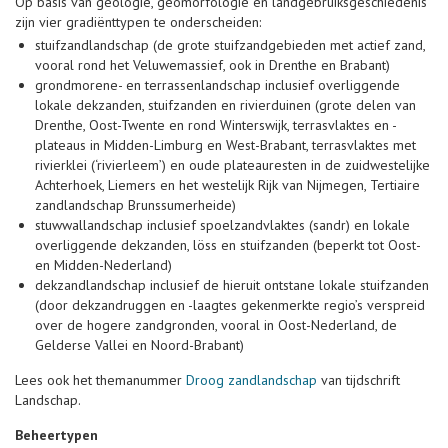
Op basis van geologie, geomorfologie en landgebruiksgeschiedenis
zijn vier gradiënttypen te onderscheiden:
stuifzandlandschap (de grote stuifzandgebieden met actief zand,
vooral rond het Veluwemassief, ook in Drenthe en Brabant)
grondmorene- en terrassenlandschap inclusief overliggende
lokale dekzanden, stuifzanden en rivierduinen (grote delen van
Drenthe, Oost-Twente en rond Winterswijk, terrasvlaktes en -
plateaus in Midden-Limburg en West-Brabant, terrasvlaktes met
rivierklei (‘rivierleem’) en oude plateauresten in de zuidwestelijke
Achterhoek, Liemers en het westelijk Rijk van Nijmegen, Tertiaire
zandlandschap Brunssumerheide)
stuwwallandschap inclusief spoelzandvlaktes (sandr) en lokale
overliggende dekzanden, löss en stuifzanden (beperkt tot Oost-
en Midden-Nederland)
dekzandlandschap inclusief de hieruit ontstane lokale stuifzanden
(door dekzandruggen en -laagtes gekenmerkte regio’s verspreid
over de hogere zandgronden, vooral in Oost-Nederland, de
Gelderse Vallei en Noord-Brabant)
Lees ook het themanummer
Droog zandlandschap
van tijdschrift
Landschap.
Beheertypen