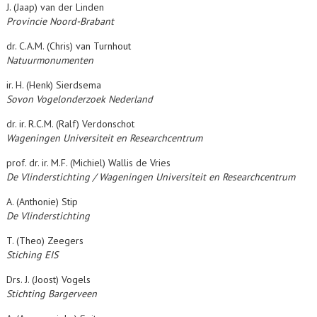
J. (Jaap) van der Linden
Provincie Noord-Brabant
dr. C.A.M. (Chris) van Turnhout
Natuurmonumenten
ir. H. (Henk) Sierdsema
Sovon
Vogelonderzoek Nederland
dr. ir. R.C.M. (Ralf) Verdonschot
Wageningen Universiteit en Researchcentrum
prof. dr. ir. M.F. (Michiel) Wallis de Vries
De Vlinderstichting / Wageningen Universiteit en Researchcentrum
A. (Anthonie) Stip
De Vlinderstichting
T. (Theo) Zeegers
Stiching EIS
Drs. J. (Joost) Vogels
Stichting Bargerveen