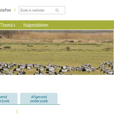
olofon
|
Thema's
Hulpmiddelen
pend
Afgerond
rzoek
onderzoek