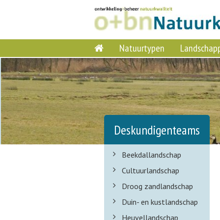
Natuurtypen
Landschap
Deskundigenteams
Beekdallandschap
Cultuurlandschap
Droog zandlandschap
Duin- en kustlandschap
Heuvellandschap