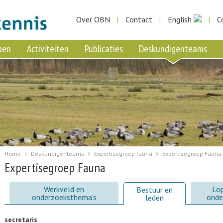
Over OBN
Contact
English
C
|
|
|
pen
Activiteiten
Publicaties
Deskundigenteams
Home
Deskundigenteams
Expertisegroep fauna
Expertisegroep Fauna
Expertisegroep Fauna
Werkveld en
Lo
Bestuur en
onderzoeksthema's
onde
leden
secretaris