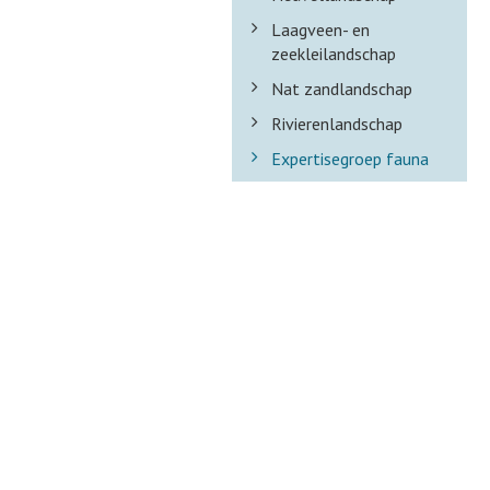
Laagveen- en
zeekleilandschap
Nat zandlandschap
Rivierenlandschap
Expertisegroep fauna