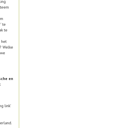
ling
steem
am
’ te
k te
 het
n? Welke
uwe
sche en
t
g link’
erland.