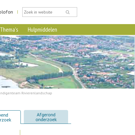
olofon
|
Thema's
Hulpmiddelen
ndigenteam Rivierenlandschap
Afgerond
pend
onderzoek
rzoek