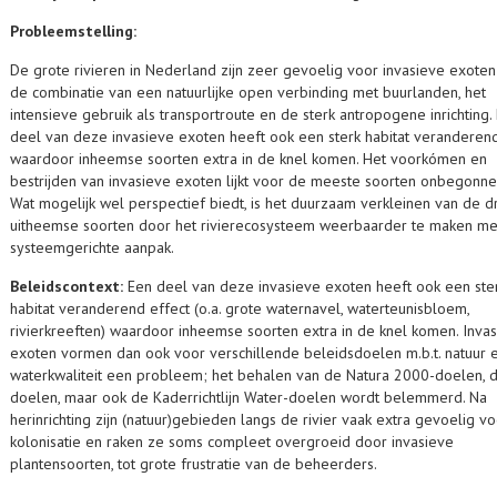
Probleemstelling:
De grote rivieren in Nederland zijn zeer gevoelig voor invasieve exote
de combinatie van een natuurlijke open verbinding met buurlanden, het
intensieve gebruik als transportroute en de sterk antropogene inrichting.
deel van deze invasieve exoten heeft ook een sterk habitat veranderend
waardoor inheemse soorten extra in de knel komen. Het voorkómen en
bestrijden van invasieve exoten lijkt voor de meeste soorten onbegonne
Wat mogelijk wel perspectief biedt, is het duurzaam verkleinen van de d
uitheemse soorten door het rivierecosysteem weerbaarder te maken me
systeemgerichte aanpak.
Beleidscontext:
Een deel van deze invasieve exoten heeft ook een ste
habitat veranderend effect (o.a. grote waternavel, waterteunisbloem,
rivierkreeften) waardoor inheemse soorten extra in de knel komen. Inva
exoten vormen dan ook voor verschillende beleidsdoelen m.b.t. natuur 
waterkwaliteit een probleem; het behalen van de Natura 2000-doelen, 
doelen, maar ook de Kaderrichtlijn Water-doelen wordt belemmerd. Na
herinrichting zijn (natuur)gebieden langs de rivier vaak extra gevoelig v
kolonisatie en raken ze soms compleet overgroeid door invasieve
plantensoorten, tot grote frustratie van de beheerders.