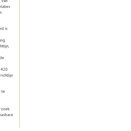
g van
laties
n
ed is
ing
tlijn,
mde
n 420
ichtlijn
 te
erzoek
epasbare