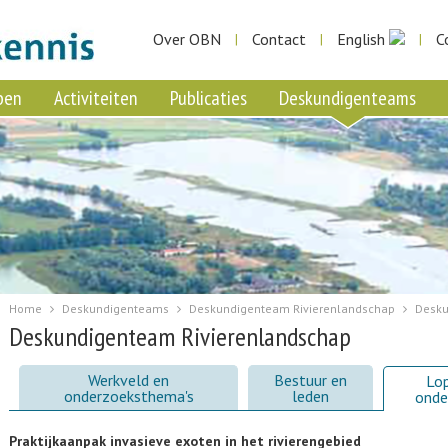
Over OBN
Contact
English
C
|
|
|
pen
Activiteiten
Publicaties
Deskundigenteams
Home
Deskundigenteams
Deskundigenteam Rivierenlandschap
Desku
Deskundigenteam Rivierenlandschap
Werkveld en
Bestuur en
Lo
onderzoeksthema's
leden
onde
Praktijkaanpak invasieve exoten in het rivierengebied