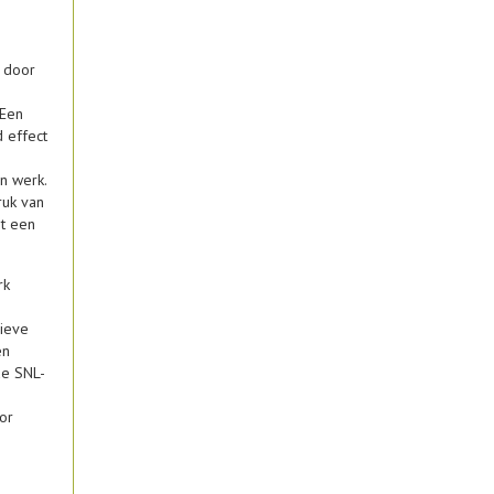
n door
 Een
 effect
n werk.
ruk van
t een
rk
sieve
en
de SNL-
oor