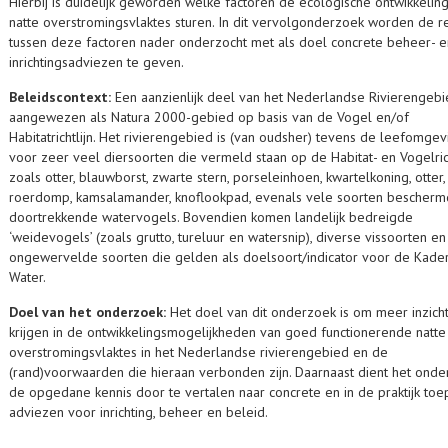
Hierbij is duidelijk geworden welke factoren de ecologische ontwikkelin
natte overstromingsvlaktes sturen. In dit vervolgonderzoek worden de re
tussen deze factoren nader onderzocht met als doel concrete beheer- e
inrichtingsadviezen te geven.
Beleidscontext:
Een aanzienlijk deel van het Nederlandse Rivierengebi
aangewezen als Natura 2000-gebied op basis van de Vogel en/of
Habitatrichtlijn. Het rivierengebied is (van oudsher) tevens de leefomgev
voor zeer veel diersoorten die vermeld staan op de Habitat- en Vogelrich
zoals otter, blauwborst, zwarte stern, porseleinhoen, kwartelkoning, otter,
roerdomp, kamsalamander, knoflookpad, evenals vele soorten bescher
doortrekkende watervogels. Bovendien komen landelijk bedreigde
‘weidevogels’ (zoals grutto, tureluur en watersnip), diverse vissoorten e
ongewervelde soorten die gelden als doelsoort/indicator voor de Kaderr
Water.
Doel van het onderzoek:
Het doel van dit onderzoek is om meer inzicht
krijgen in de ontwikkelingsmogelijkheden van goed functionerende natte
overstromingsvlaktes in het Nederlandse rivierengebied en de
(rand)voorwaarden die hieraan verbonden zijn. Daarnaast dient het ond
de opgedane kennis door te vertalen naar concrete en in de praktijk to
adviezen voor inrichting, beheer en beleid.