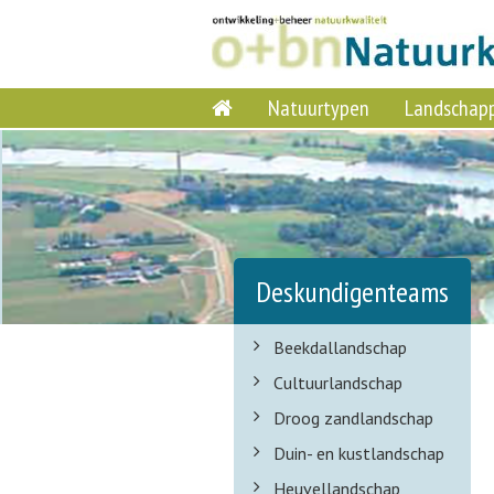
Natuurtypen
Landschap
Deskundigenteams
Beekdallandschap
Cultuurlandschap
Droog zandlandschap
Duin- en kustlandschap
Heuvellandschap