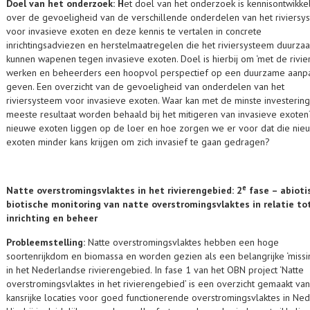
Doel van het onderzoek:
H
et doel van het onderzoek is kennisontwikke
over de gevoeligheid van de verschillende onderdelen van het riviersy
voor invasieve exoten en deze kennis te vertalen in concrete
inrichtingsadviezen en herstelmaatregelen die het riviersysteem duurza
kunnen wapenen tegen invasieve exoten. Doel is hierbij om ‘met de rivier
werken en beheerders een hoopvol perspectief op een duurzame aanpa
geven. Een overzicht van de gevoeligheid van onderdelen van het
riviersysteem voor invasieve exoten. Waar kan met de minste investering
meeste resultaat worden behaald bij het mitigeren van invasieve exote
nieuwe exoten liggen op de loer en hoe zorgen we er voor dat die nie
exoten minder kans krijgen om zich invasief te gaan gedragen?
e
Natte overstromingsvlaktes in het rivierengebied: 2
fase – abioti
biotische monitoring van natte overstromingsvlaktes in relatie to
inrichting en beheer
Probleemstelling:
Natte overstromingsvlaktes hebben een hoge
soortenrijkdom en biomassa en worden gezien als een belangrijke ‘missin
in het Nederlandse rivierengebied. In fase 1 van het OBN project ‘Natte
overstromingsvlaktes in het rivierengebied’ is een overzicht gemaakt van
kansrijke locaties voor goed functionerende overstromingsvlaktes in Ned