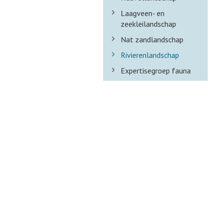
Laagveen- en
zeekleilandschap
Nat zandlandschap
Rivierenlandschap
Expertisegroep fauna