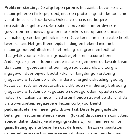
Probleemstelling:
De afgelopen jaren is het aantal bezoekers van
natuurgebieden flink gegroeid, met een plotselinge, sterke toename
vanaf de corona-lockdowns. Ook na corona is die hogere
recreatiedruk gebleven. Recreatie is bovendien meer divers is
geworden, met nieuwe groepen bezoekers die op andere manieren
van natuurgebieden gebruik maken. Deze toename in recreatie heeft
twee kanten. Het geeft enerzijds binding en bekendheid met
natuur(gebieden), illustreert het belang van groen en leidt tot
draagvlak voor beschermingsmaatregelen en natuurbeheer.
Anderzijds zijn er in toenemende mate zorgen over de kwaliteit van
de natuur in gebieden met een hoge recreatiedruk. Die zorg is
ingegeven door bijvoorbeeld vaker en langdurige verstoring
(negatieve effecten op onder andere energiehuishouding, gedrag,
keuze van rust- en broedlocaties, dichtheden van dieren), betreding
(negatieve effecten op vegetatie en doodgereden reptielen door
fietsen) en zaken als meer huisdieren (honden zowel verstorend als
via uitwerpselen, negatieve effecten op bijvoorbeeld
paddenstoelen) en meer geluidsoverlast. Deze tegengestelde
belangen resulteren steeds vaker in (lokale) discussies en conflicten,
zonder dat er duidelijke afwegingskaders zijn om hiermee om te
gaan. Belangrijk is te beseffen dat de trend in bezoekersaantallen in
natuurgebieden de komende jaren zal blijven stijgen en de vraag