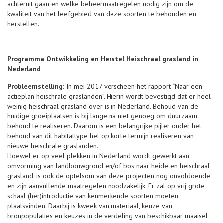
achteruit gaan en welke beheermaatregelen nodig zijn om de
kwaliteit van het leefgebied van deze soorten te behouden en
herstellen.
Programma Ontwikkeling en Herstel Heischraal grasland in
Nederland
Probleemstelling:
In mei 2017 verscheen het rapport “Naar een
actieplan heischrale graslanden”. Hierin wordt bevestigd dat er heel
weinig heischraal grasland over is in Nederland. Behoud van de
huidige groeiplaatsen is bij lange na niet genoeg om duurzaam
behoud te realiseren. Daarom is een belangrijke pijler onder het
behoud van dit habitattype het op korte termijn realiseren van
nieuwe heischrale graslanden.
Hoewel er op veel plekken in Nederland wordt gewerkt aan
omvorming van landbouwgrond en/of bos naar heide en heischraal
grasland, is ook de optelsom van deze projecten nog onvoldoende
en zijn aanvullende maatregelen noodzakelijk. Er zal op vrij grote
schaal (her)introductie van kenmerkende soorten moeten
plaatsvinden. Daarbij is kweek van materiaal, keuze van
bronpopulaties en keuzes in de verdeling van beschikbaar maaisel