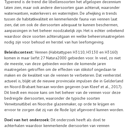
Typerend is de trend die libellensoorten het afgelopen decennium
laten zien, maar ook andere diersoorten gaan achteruit, waaronder
waterwantsen, waterkevers en watermijten. De afwijking in trends
tussen de habitatkwaliteit en kenmerkende fauna van vennen laat
zien, dat om ook de diersoorten adequaat te kunnen beschermen,
aanpassingen in het beheer noodzakelijk zijn. Het is echter onbekend
waardoor deze soorten achteruitgaan en welke beheersmaatregelen
nodig zijn voor behoud en herstel van hun leefomgeving.
Beleidscontext:
Vennen (Habitattypen H3110, H3130 en H3160)
komen in maar liefst 27 Natura2000 gebieden voor. In veel, zo niet
de meeste, van deze gebieden worden de komende jaren
maatregelen getroffen om de effecten van stikstof ongedaan te
maken en de kwaliteit van de vennen te verbeteren. Dat venherstel
actueel is, blijkt uit de nieuwe provinciale impulsen die in Gelderland
en Noord-Brabant hieraan worden gegeven (van Kleef et al., 2017).
Dit biedt een mooie kans om het beheer van de vennen voor deze
bedreigde diersoorten, waaronder de typische soorten
Venwitsnuitlibel en Noordse glazenmaker, op orde te krijgen en
ervoor te zorgen dat zij van de Rode lijst afgevoerd kunnen worden.
Doel van het onderzoek:
Dit onderzoek heeft als doel te
achterhalen waardoor kenmerkende diersoorten van vennen