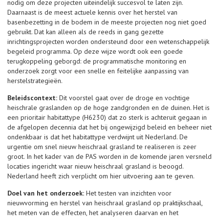
nodig om deze projecten uiteindelijk succesvol te laten zijn.
Daarnaast is de meest actuele kennis over het herstel van
basenbezetting in de bodem in de meeste projecten nog niet goed
gebruikt. Dat kan alleen als de reeds in gang gezette
inrichtingsprojecten worden ondersteund door een wetenschappelijk
begeleid programma. Op deze wijze wordt ook een goede
terugkoppeling geborgd: de programmatische monitoring en
onderzoek zorgt voor een snelle en feitelijke aanpassing van
herstelstrategieën.
Beleidscontext:
Dit voorstel gaat over de droge en vochtige
heischrale graslanden op de hoge zandgronden en de duinen. Het is
een prioritair habitattype (H6230) dat zo sterk is achteruit gegaan in
de afgelopen decennia dat het bij ongewijzigd beleid en beheer niet
ondenkbaar is dat het habitattype verdwijnt uit Nederland. De
urgentie om snel nieuw heischraal grasland te realiseren is zeer
groot. In het kader van de PAS worden in de komende jaren versneld
locaties ingericht waar nieuw heischraal grasland is beoogd.
Nederland heeft zich verplicht om hier uitvoering aan te geven.
Doel van het onderzoek:
Het testen van inzichten voor
nieuwvorming en herstel van heischraal grasland op praktijkschaal,
het meten van de effecten, het analyseren daarvan en het