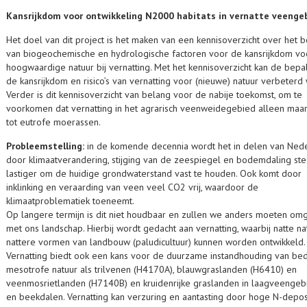
Kansrijkdom voor ontwikkeling N2000 habitats in vernatte veenge
Het doel van dit project is het maken van een kennisoverzicht over het 
van biogeochemische en hydrologische factoren voor de kansrijkdom vo
hoogwaardige natuur bij vernatting. Met het kennisoverzicht kan de bepa
de kansrijkdom en risico’s van vernatting voor (nieuwe) natuur verbeterd
Verder is dit kennisoverzicht van belang voor de nabije toekomst, om te
voorkomen dat vernatting in het agrarisch veenweidegebied alleen maar
tot eutrofe moerassen.
Probleemstelling:
in de komende decennia wordt het in delen van Ned
door klimaatverandering, stijging van de zeespiegel en bodemdaling st
lastiger om de huidige grondwaterstand vast te houden. Ook komt door
inklinking en veraarding van veen veel CO2 vrij, waardoor de
klimaatproblematiek toeneemt.
Op langere termijn is dit niet houdbaar en zullen we anders moeten om
met ons landschap. Hierbij wordt gedacht aan vernatting, waarbij natte na
nattere vormen van landbouw (paludicultuur) kunnen worden ontwikkeld.
Vernatting biedt ook een kans voor de duurzame instandhouding van be
mesotrofe natuur als trilvenen (H4170A), blauwgraslanden (H6410) en
veenmosrietlanden (H7140B) en kruidenrijke graslanden in laagveenge
en beekdalen. Vernatting kan verzuring en aantasting door hoge N-depos