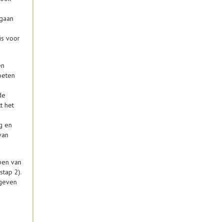
 gaan
is voor
en
oeten
de
t het
g en
van
rpen van
stap 2).
ngeven