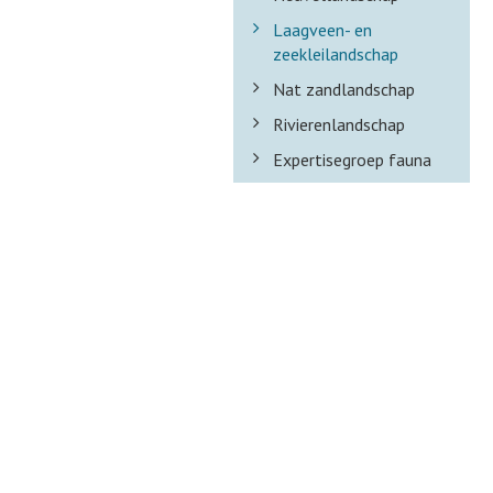
Laagveen- en
zeekleilandschap
Nat zandlandschap
Rivierenlandschap
Expertisegroep fauna