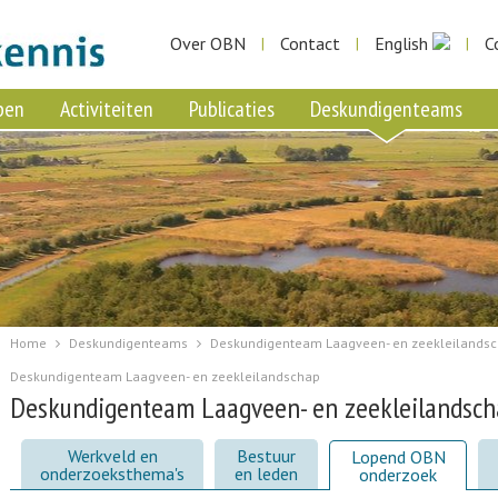
Over OBN
Contact
English
C
|
|
|
pen
Activiteiten
Publicaties
Deskundigenteams
Home
Deskundigenteams
Deskundigenteam Laagveen- en zeekleilands
Deskundigenteam Laagveen- en zeekleilandschap
Deskundigenteam Laagveen- en zeekleilandsc
Werkveld en
Bestuur
Lopend OBN
onderzoeksthema's
en leden
onderzoek