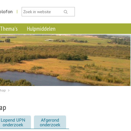
olofon
|
Thema's
Hulpmiddelen
chap
hap
Lopend UPN
Afgerond
onderzoek
onderzoek