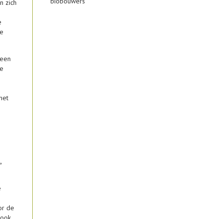
biobouwers
n zich
e
te
 een
ke
het
,
e
or de
 ook