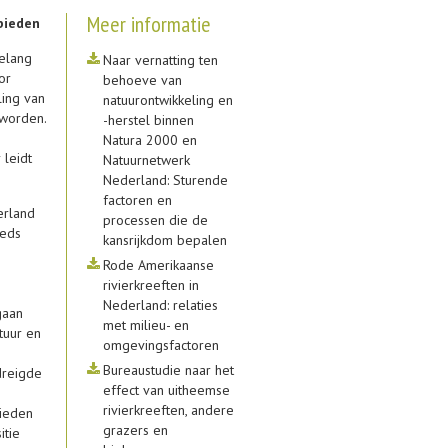
Meer informatie
bieden
belang
Naar vernatting ten
or
behoeve van
ling van
natuurontwikkeling en
 worden.
-herstel binnen
Natura 2000 en
 leidt
Natuurnetwerk
Nederland: Sturende
factoren en
erland
processen die de
eeds
kansrijkdom bepalen
Rode Amerikaanse
rivierkreeften in
Nederland: relaties
gaan
met milieu- en
tuur en
omgevingsfactoren
Bureaustudie naar het
dreigde
effect van uitheemse
rivierkreeften, andere
bieden
grazers en
itie