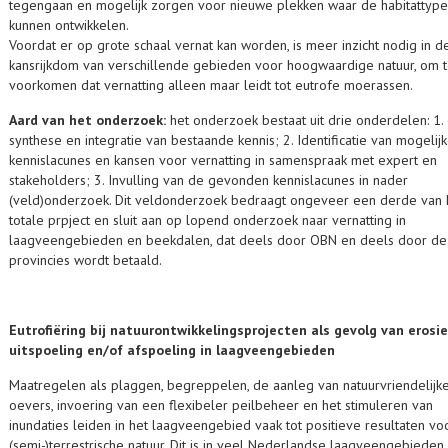
tegengaan en mogelijk zorgen voor nieuwe plekken waar de habitattype
kunnen ontwikkelen.
Voordat er op grote schaal vernat kan worden, is meer inzicht nodig in d
kansrijkdom van verschillende gebieden voor hoogwaardige natuur, om 
voorkomen dat vernatting alleen maar leidt tot eutrofe moerassen.
Aard van het onderzoek:
het onderzoek bestaat uit drie onderdelen: 1.
synthese en integratie van bestaande kennis; 2. Identificatie van mogelij
kennislacunes en kansen voor vernatting in samenspraak met expert en
stakeholders; 3. Invulling van de gevonden kennislacunes in nader
(veld)onderzoek. Dit veldonderzoek bedraagt ongeveer een derde van 
totale prpject en sluit aan op lopend onderzoek naar vernatting in
laagveengebieden en beekdalen, dat deels door OBN en deels door de
provincies wordt betaald.
Eutrofiëring bij natuurontwikkelingsprojecten als gevolg van erosie
uitspoeling en/of afspoeling in laagveengebieden
Maatregelen als plaggen, begreppelen, de aanleg van natuurvriendelijk
oevers, invoering van een flexibeler peilbeheer en het stimuleren van
inundaties leiden in het laagveengebied vaak tot positieve resultaten vo
(semi-)terrestrische natuur. Dit is in veel Nederlandse laagveengebieden