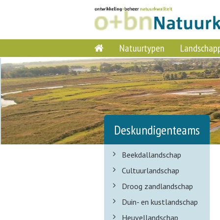
Natuurtypen
Landschap
Deskundigenteams
Beekdallandschap
Cultuurlandschap
Droog zandlandschap
Duin- en kustlandschap
Heuvellandschap