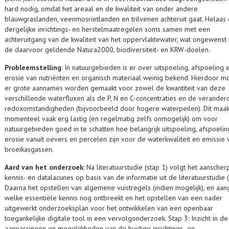
hard nodig, omdat het areaal en de kwaliteit van onder andere
blauwgraslanden, veenmosrietlanden en trilvenen achteruit gaat. Helaas
dergelijke inrichtings- en herstelmaatregelen soms samen met een
achteruitgang van de kwaliteit van het oppervlaktewater, wat ongewenst 
de daarvoor geldende Natura2000, biodiversiteit- en KRW-doelen.
Probleemstelling
: In natuurgebieden is er over uitspoeling, afspoeling 
erosie van nutriënten en organisch materiaal weinig bekend. Hierdoor m
er grote aannames worden gemaakt voor zowel de kwantiteit van deze
verschillende waterfluxen als de P, N en C-concentraties en de verander
redoxomstandigheden (bijvoorbeeld door hogere waterpeilen). Dit maak
momenteel vaak erg lastig (en regelmatig zelfs onmogelijk) om voor
natuurgebieden goed in te schatten hoe belangrijk uitspoeling, afspoelin
erosie vanuit oevers en percelen zijn voor de waterkwaliteit en emissie 
broeikasgassen.
Aard van het onderzoek
: Na literatuurstudie (stap 1) volgt het aansche
kennis- en datalacunes op basis van de informatie uit de literatuurstudie (
Daarna het opstellen van algemene vuistregels (indien mogelijk), en aa
welke essentiële kennis nog ontbreekt en het opstellen van een nader
uitgewerkt onderzoeksplan voor het ontwikkelen van een openbaar
toegankelijke digitale tool in een vervolgonderzoek. Stap 3: Inzicht in de
aanpassingen en mogelijkheden van de huidige inrichtings- en