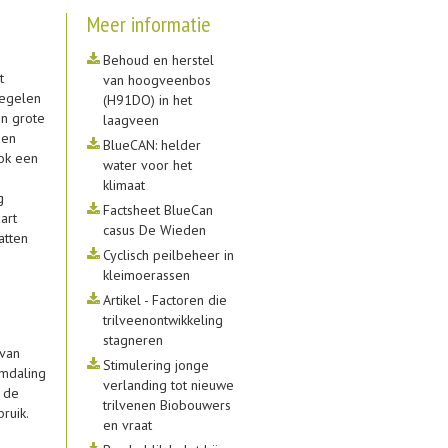
Meer informatie
Behoud en herstel
t
van hoogveenbos
regelen
(H91DO) in het
n grote
laagveen
den
BlueCAN: helder
ook een
water voor het
klimaat
g
Factsheet BlueCan
art
casus De Wieden
atten
Cyclisch peilbeheer in
kleimoerassen
Artikel - Factoren die
trilveenontwikkeling
stagneren
 van
Stimulering jonge
mdaling
verlanding tot nieuwe
k de
trilvenen Biobouwers
ruik.
en vraat