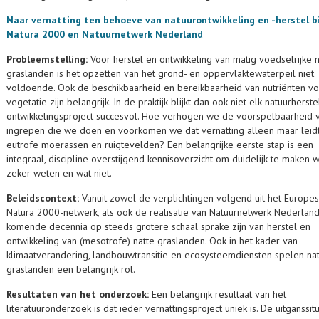
Naar vernatting ten behoeve van natuurontwikkeling en -herstel b
Natura 2000 en Natuurnetwerk Nederland
Probleemstelling:
Voor herstel en ontwikkeling van matig voedselrijke n
graslanden is het opzetten van het grond- en oppervlaktewaterpeil niet
voldoende. Ook de beschikbaarheid en bereikbaarheid van nutriënten v
vegetatie zijn belangrijk. In de praktijk blijkt dan ook niet elk natuurherste
ontwikkelingsproject succesvol. Hoe verhogen we de voorspelbaarheid 
ingrepen die we doen en voorkomen we dat vernatting alleen maar leidt
eutrofe moerassen en ruigtevelden? Een belangrijke eerste stap is een
integraal, discipline overstijgend kennisoverzicht om duidelijk te maken 
zeker weten en wat niet.
Beleidscontext:
Vanuit zowel de verplichtingen volgend uit het Europe
Natura 2000-netwerk, als ook de realisatie van Natuurnetwerk Nederland
komende decennia op steeds grotere schaal sprake zijn van herstel en
ontwikkeling van (mesotrofe) natte graslanden. Ook in het kader van
klimaatverandering, landbouwtransitie en ecosysteemdiensten spelen na
graslanden een belangrijk rol.
Resultaten van het onderzoek:
Een belangrijk resultaat van het
literatuuronderzoek is dat ieder vernattingsproject unie
k is
. De uitganssitu