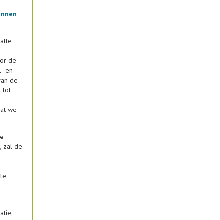
innen
atte
oor de
l- en
van de
 tot
wat we
se
, zal de
tte
atie,