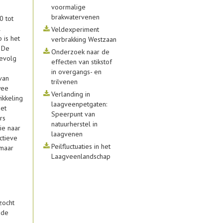
voormalige
brakwatervenen
0 tot
l
Veldexperiment
 is het
verbrakking Westzaan
 De
Onderzoek naar de
gevolg
effecten van stikstof
in overgangs- en
van
trilvenen
wee
Verlanding in
ikkeling
laagveenpetgaten:
het
Speerpunt van
rs
natuurherstel in
ie naar
laagvenen
ctieve
Peilfluctuaties in het
 maar
Laagveenlandschap
zocht
 de