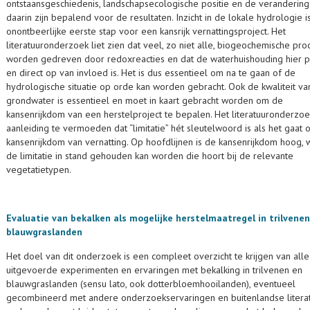
ontstaansgeschiedenis,
landschapsecologische positie en de veranderin
daarin zijn bepalend voor de resultaten. Inzicht in de lokale hydrologie i
onontbeerlijke eerste stap voor een kansrijk vernattingsproject. Het
literatuuronderzoek liet zien dat veel, zo niet alle, biog
eochemische pro
worden
gedreven door redoxreacties en dat de waterhuishouding hier p
en direct op van invloed is. Het is dus essentieel om na te gaan of de
hydrologische situatie op orde kan worden gebracht. Ook de kwaliteit va
grondwater is essentieel en moet in kaart gebracht worden om de
kansenrijkdom van een herstelproject te bepalen. Het literatuuronderzoe
aanleiding te vermoeden dat “limitatie” hét sleutelwoord is als het gaat
kansenrijkdom van vernatting. Op hoofdlijnen is de kansenrijkdom hoog,
de limitatie in stand gehouden kan worden die hoort bij de relevante
vegetatietypen.
Evaluatie van bekalken als mogelijke herstelmaatregel in trilvene
blauwgraslanden
Het doel van dit onderzoek is een compleet overzicht te krijgen van alle
uitgevoerde experimenten en ervaringen met bekalking in trilvenen en
blauwgraslanden (sensu lato, ook dotterbloemhooilanden), eventueel
gecombineerd met andere onderzoekservaringen en buitenlandse literatu