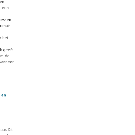
gen
s een
cessen
rimair
n het
k geeft
 om de
 wanneer
n en
ur. Dit