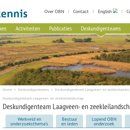
Over OBN
Contact
English
C
|
|
|
pen
Activiteiten
Publicaties
Deskundigenteams
Home
Deskundigenteams
Deskundigenteam Laagveen- en zeekleilands
Deskundigenteam Laagveen- en zeekleilandschap
Deskundigenteam Laagveen- en zeekleilandsc
Werkveld en
Bestuur
Lopend OBN
onderzoeksthema's
en leden
onderzoek