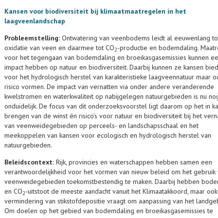
Kansen voor biodiversiteit bij klimaatmaatregelen in het
laagveenlandschap
Probleemstelling:
Ontwatering van veenbodems leidt al eeuwenlang to
oxidatie van veen en daarmee tot CO
-productie en bodemdaling. Maat
2
voor het tegengaan van bodemdaling en broeikasgasemissies kunnen ee
impact hebben op natuur en biodiversiteit. Daarbij kunnen ze kansen bie
voor het hydrologisch herstel van karakteristieke laagveennatuur maar 
risico vormen. De impact van vernatten via onder andere veranderende
kwelstromen en waterkwaliteit op nabijgelegen natuurgebieden is nu no
onduidelijk. De focus van dit onderzoeksvoorstel ligt daarom op het in ka
brengen van de winst én risico’s voor natuur en biodiversiteit bij het vern
van veenweidegebieden op perceels- en landschapsschaal en het
meekoppelen van kansen voor ecologisch en hydrologisch herstel van
natuurgebieden.
Beleidscontext:
Rijk, provincies en waterschappen hebben samen een
verantwoordelijkheid voor het vormen van nieuw beleid om het gebruik
veenweidegebieden toekomstbestendig te maken. Daarbij hebben bode
en CO
-uitstoot de meeste aandacht vanuit het Klimaatakkoord, maar oo
2
vermindering van stikstofdepositie vraagt om aanpassing van het landgeb
Om doelen op het gebied van bodemdaling en broeikasgasemissies te