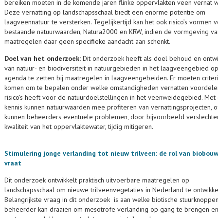
bereiken moeten in de komende jaren flinke oppervlakten veen vernat 
Deze vernatting op landschapsschaal biedt een enorme potentie om
laagveennatuur te versterken. Tegelijkertijd kan het ook risico’s vormen 
bestaande natuurwaarden, Natura2000 en KRW, indien de vormgeving va
maatregelen daar geen specifieke aandacht aan schenkt.
Doel van het onderzoek:
Dit onderzoek heeft als doel behoud en ontwi
van natuur- en biodiversiteit in natuurgebieden in het laagveengebied o
agenda te zetten bij maatregelen in laagveengebeiden. Er moeten criter
komen om te bepalen onder welke omstandigheden vernatten voordele
risico’s heeft voor de natuurdoelstellingen in het veenweidegebied. Met
kennis kunnen natuurwaarden mee profiteren van vernattingsprojecten, o
kunnen beheerders eventuele problemen, door bijvoorbeeld verslechte
kwaliteit van het oppervlaktewater, tijdig mitigeren.
Stimulering jonge verlanding tot nieuw trilveen: de rol van biobou
vraat
Dit onderzoek ontwikkelt praktisch uitvoerbare maatregelen op
landschapsschaal om nieuwe trilveenvegetaties in Nederland te ontwikke
Belangrijkste vraag in dit onderzoek is aan welke biotische stuurknoppe
beheerder kan draaien om mesotrofe verlanding op gang te brengen e