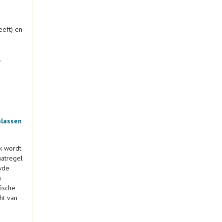
eeft) en
.
plassen
k wordt
aatregel
wde
n
fische
ht van