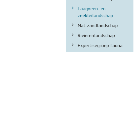
Laagveen- en
zeekleilandschap
Nat zandlandschap
Rivierenlandschap
Expertisegroep fauna