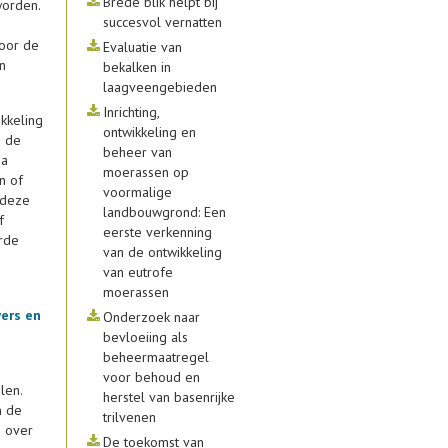
Brede blik helpt bij
worden.
succesvol vernatten
voor de
Evaluatie van
n
bekalken in
laagveengebieden
Inrichting,
kkeling
ontwikkeling en
p de
beheer van
ia
moerassen op
n of
voormalige
 deze
landbouwgrond: Een
f
eerste verkenning
rde
van de ontwikkeling
van eutrofe
moerassen
wers en
Onderzoek naar
bevloeiing als
beheermaatregel
voor behoud en
len.
herstel van basenrijke
n de
trilvenen
n over
De toekomst van