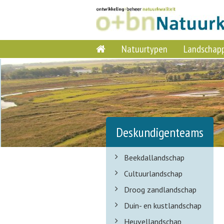
Natuurtypen
Landschap
Deskundigenteams
Beekdallandschap
Cultuurlandschap
Droog zandlandschap
Duin- en kustlandschap
Heuvellandschap