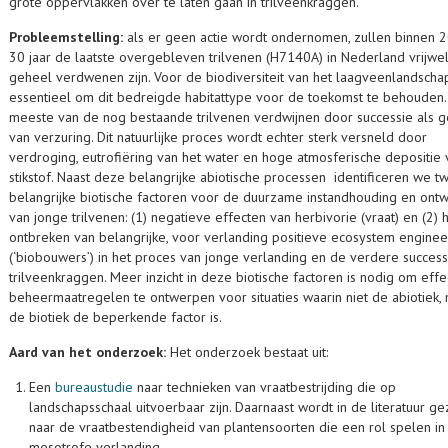
grote oppervlakken over te laten gaan in trilveenkraggen.
Probleemstelling:
als er geen actie wordt ondernomen, zullen binnen 2
30 jaar de laatste overgebleven trilvenen (H7140A) in Nederland vrijwe
geheel verdwenen zijn. Voor de biodiversiteit van het laagveenlandschap
essentieel om dit bedreigde habitattype voor de toekomst te behouden.
meeste van de nog bestaande trilvenen verdwijnen door successie als 
van verzuring. Dit natuurlijke proces wordt echter sterk versneld door
verdroging, eutrofiëring van het water en hoge atmosferische depositie 
stikstof. Naast deze belangrijke abiotische processen identificeren we t
belangrijke biotische factoren voor de duurzame instandhouding en ontw
van jonge trilvenen: (1) negatieve effecten van herbivorie (vraat) en (2) 
ontbreken van belangrijke, voor verlanding positieve ecosystem enginee
(‘biobouwers’) in het proces van jonge verlanding en de verdere success
trilveenkraggen. Meer inzicht in deze biotische factoren is nodig om effe
beheer­maatregelen te ontwerpen voor situaties waarin niet de abiotiek,
de biotiek de beperkende factor is.
Aard van het onderzoek:
Het onderzoek bestaat uit:
Een
bureaustudie
naar technieken van vraatbestrijding die op
landschapsschaal uitvoerbaar zijn. Daarnaast wordt in de literatuur ge
naar de vraatbestendigheid van plantensoorten die een rol spelen in
mesotrofe verlanding.