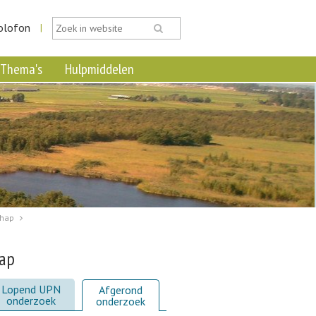
olofon
|
Thema's
Hulpmiddelen
chap
hap
Lopend UPN
Afgerond
onderzoek
onderzoek