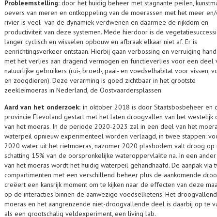
Probleemstelling:
door het huidig beheer met stagnante peilen, kunstm
oevers van meren en ontkoppeling van de moerassen met het meer en/
rivier is veel van de dynamiek verdwenen en daarmee de rijkdom en
productiviteit van deze systemen. Mede hierdoor is de vegetatiesuccessi
langer cyclisch en wisselen opbouw en afbraak elkaar niet af. Er is
eenrichtingsverkeer ontstaan. Hierbij gaan verbossing en verruiging hand
met het verlies aan dragend vermogen en functieverlies voor een deel 
natuurlijke gebruikers (rui-, broed-, paai- en voedselhabitat voor vissen, 
en zoogdieren). Deze verarming is goed zichtbaar in het grootste
zeekleimoeras in Nederland, de Oostvaardersplassen.
Aard van het onderzoek: i
n oktober 2018 is door Staatsbosbeheer en 
provincie Flevoland gestart met het laten droogvallen van het westelijk 
van het moeras. In de periode 2020-2023 zal in een deel van het moera
waterpeil opnieuw experimenteel worden verlaagd, in twee stappen: vo
2020 water uit het rietmoeras, nazomer 2020 plasbodem valt droog op 
schatting 15% van de oorspronkelijke wateroppervlakte na. In een ander
van het moeras wordt het huidig waterpeil gehandhaafd. De aanpak via 
compartimenten met een verschillend beheer plus de aankomende droo
creëert een kansrijk moment om te kijken naar de effecten van deze ma
op de interacties binnen de aanwezige voedselketens. Het droogvallen
moeras en het aangrenzende niet-droogvallende deel is daarbij op te v
als een grootschalig veldexperiment, een living lab.