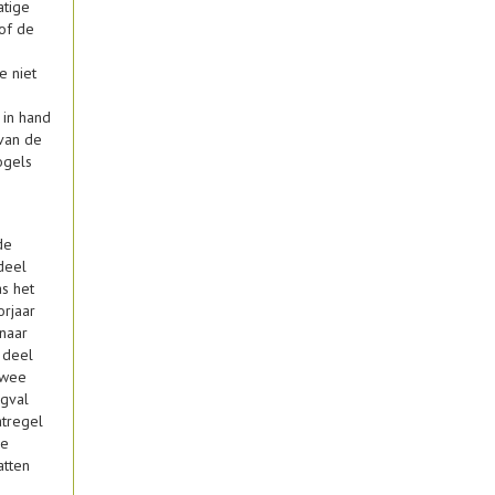
atige
of de
e niet
 in hand
van de
vogels
de
deel
s het
orjaar
naar
 deel
twee
gval
atregel
de
atten