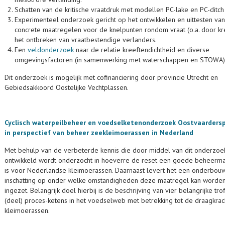
Schatten van de kritische vraatdruk met modellen PC-lake en PC-ditch
Experimenteel onderzoek gericht op het ontwikkelen en uittesten van
concrete maatregelen voor de knelpunten rondom vraat (o.a. door kr
het ontbreken van vraatbestendige verlanders.
Een
veldonderzoek
naar de relatie kreeftendichtheid en diverse
omgevingsfactoren (in samenwerking met waterschappen en STOWA)
Dit onderzoek is mogelijk met cofinanciering door provincie Utrecht en
Gebiedsakkoord Oostelijke Vechtplassen.
Cyclisch waterpeilbeheer en voedselketenonderzoek Oostvaarders
in perspectief van beheer zeekleimoerassen in Nederland
Met behulp van de verbeterde kennis die door middel van dit onderzoe
ontwikkeld wordt onderzocht in hoeverre de reset een goede beheerm
is voor Nederlandse kleimoerassen. Daarnaast levert het een onderbou
inschatting op onder welke omstandigheden deze maatregel kan worde
ingezet. Belangrijk doel hierbij is de beschrijving van vier belangrijke tro
(deel) proces-ketens in het voedselweb met betrekking tot de draagkrac
kleimoerassen.