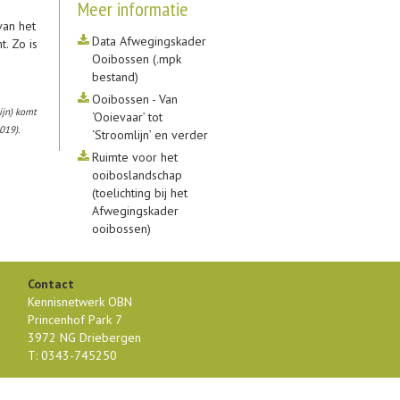
Meer informatie
van het
Data Afwegingskader
. Zo is
Ooibossen (.mpk
bestand)
Ooibossen - Van
ijn) komt
‘Ooievaar’ tot
019).
‘Stroomlijn’ en verder
Ruimte voor het
ooiboslandschap
(toelichting bij het
Afwegingskader
ooibossen)
Contact
Kennisnetwerk OBN
Princenhof Park 7
3972 NG Driebergen
T: 0343-745250