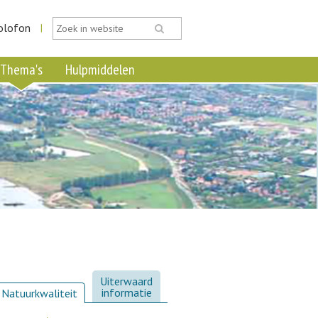
olofon
|
Thema's
Hulpmiddelen
Uiterwaard
informatie
Natuurkwaliteit