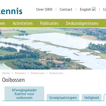
Over OBN
Contact
English
C
|
|
|
pen
Activiteiten
Publicaties
Deskundigenteams
Home
Thema's
Ooibossen
Ooibossen
Ooibossen
Afwegingskader
Ruimte voor
ooibossen
Groeiplaatstypen
Veiligheid