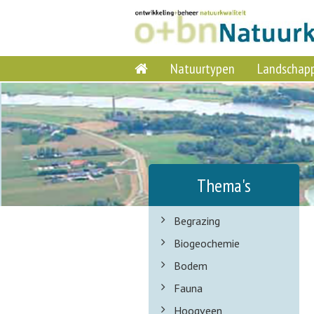
Natuurtypen
Landschap
Thema's
Begrazing
Biogeochemie
Bodem
Fauna
Hoogveen