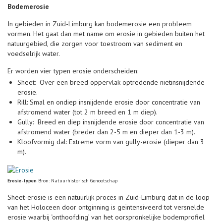
Bodemerosie
In gebieden in Zuid-Limburg kan bodemerosie een probleem
vormen. Het gaat dan met name om erosie in gebieden buiten het
natuurgebied, die zorgen voor toestroom van sediment en
voedselrijk water.
Er worden vier typen erosie onderscheiden:
Sheet: Over een breed oppervlak optredende nietinsnijdende
erosie.
Rill: Smal en ondiep insnijdende erosie door concentratie van
afstromend water (tot 2 m breed en 1 m diep).
Gully: Breed en diep insnijdende erosie door concentratie van
afstromend water (breder dan 2-5 m en dieper dan 1-3 m).
Kloofvormig dal: Extreme vorm van gully-erosie (dieper dan 3
m).
Erosie-typen
Bron: Natuurhistorisch Genootschap
Sheet-erosie is een natuurlijk proces in Zuid-Limburg dat in de loop
van het Holoceen door ontginning is geïntensiveerd tot versnelde
erosie waarbij ‘onthoofding’ van het oorspronkelijke bodemprofiel