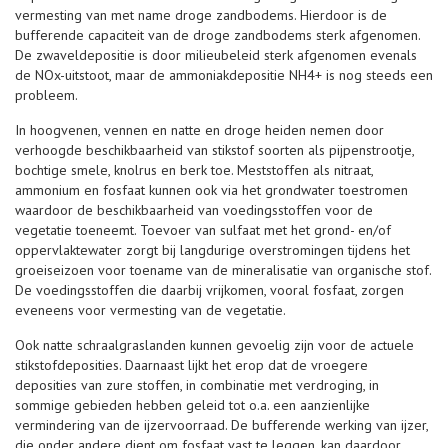
vermesting van met name droge zandbodems. Hierdoor is de
bufferende capaciteit van de droge zandbodems sterk afgenomen.
De zwaveldepositie is door milieubeleid sterk afgenomen evenals
de NOx-uitstoot, maar de ammoniakdepositie NH4+ is nog steeds een
probleem.
In hoogvenen, vennen en natte en droge heiden nemen door
verhoogde beschikbaarheid van stikstof soorten als pijpenstrootje,
bochtige smele, knolrus en berk toe. Meststoffen als nitraat,
ammonium en fosfaat kunnen ook via het grondwater toestromen
waardoor de beschikbaarheid van voedingsstoffen voor de
vegetatie toeneemt. Toevoer van sulfaat met het grond- en/of
oppervlaktewater zorgt bij langdurige overstromingen tijdens het
groeiseizoen voor toename van de mineralisatie van organische stof.
De voedingsstoffen die daarbij vrijkomen, vooral fosfaat, zorgen
eveneens voor vermesting van de vegetatie.
Ook natte schraalgraslanden kunnen gevoelig zijn voor de actuele
stikstofdeposities. Daarnaast lijkt het erop dat de vroegere
deposities van zure stoffen, in combinatie met verdroging, in
sommige gebieden hebben geleid tot o.a. een aanzienlijke
vermindering van de ijzervoorraad. De bufferende werking van ijzer,
die onder andere dient om fosfaat vast te leggen, kan daardoor