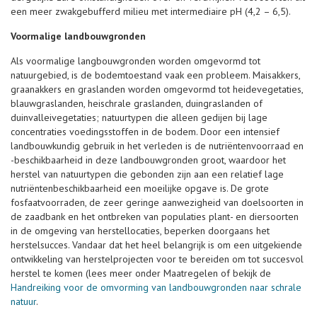
een meer zwakgebufferd milieu met intermediaire pH (4,2 – 6,5).
Voormalige landbouwgronden
Als voormalige langbouwgronden worden omgevormd tot
natuurgebied, is de bodemtoestand vaak een probleem. Maisakkers,
graanakkers en graslanden worden omgevormd tot heidevegetaties,
blauwgraslanden, heischrale graslanden, duingraslanden of
duinvalleivegetaties; natuurtypen die alleen gedijen bij lage
concentraties voedingsstoffen in de bodem. Door een intensief
landbouwkundig gebruik in het verleden is de nutriëntenvoorraad en
-beschikbaarheid in deze landbouwgronden groot, waardoor het
herstel van natuurtypen die gebonden zijn aan een relatief lage
nutriëntenbeschikbaarheid een moeilijke opgave is. De grote
fosfaatvoorraden, de zeer geringe aanwezigheid van doelsoorten in
de zaadbank en het ontbreken van populaties plant- en diersoorten
in de omgeving van herstellocaties, beperken doorgaans het
herstelsucces. Vandaar dat het heel belangrijk is om een uitgekiende
ontwikkeling van herstelprojecten voor te bereiden om tot succesvol
herstel te komen (lees meer onder Maatregelen of bekijk de
Handreiking voor de omvorming van landbouwgronden naar schrale
natuur
.