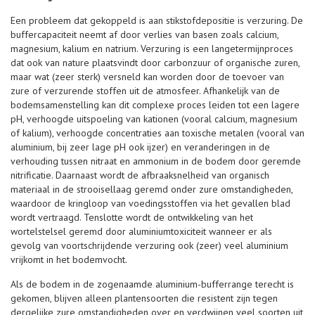
Een probleem dat gekoppeld is aan stikstofdepositie is verzuring. De
buffercapaciteit neemt af door verlies van basen zoals calcium,
magnesium, kalium en natrium. Verzuring is een langetermijnproces
dat ook van nature plaatsvindt door carbonzuur of organische zuren,
maar wat (zeer sterk) versneld kan worden door de toevoer van
zure of verzurende stoffen uit de atmosfeer. Afhankelijk van de
bodemsamenstelling kan dit complexe proces leiden tot een lagere
pH, verhoogde uitspoeling van kationen (vooral calcium, magnesium
of kalium), verhoogde concentraties aan toxische metalen (vooral van
aluminium, bij zeer lage pH ook ijzer) en veranderingen in de
verhouding tussen nitraat en ammonium in de bodem door geremde
nitrificatie. Daarnaast wordt de afbraaksnelheid van organisch
materiaal in de strooisellaag geremd onder zure omstandigheden,
waardoor de kringloop van voedingsstoffen via het gevallen blad
wordt vertraagd. Tenslotte wordt de ontwikkeling van het
wortelstelsel geremd door aluminiumtoxiciteit wanneer er als
gevolg van voortschrijdende verzuring ook (zeer) veel aluminium
vrijkomt in het bodemvocht.
Als de bodem in de zogenaamde aluminium-bufferrange terecht is
gekomen, blijven alleen plantensoorten die resistent zijn tegen
dergelijke zure omstandigheden over en verdwijnen veel soorten uit