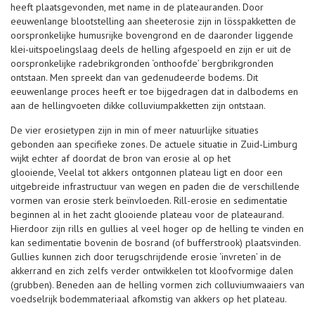
heeft plaatsgevonden, met name in de plateauranden. Door
eeuwenlange blootstelling aan sheeterosie zijn in lösspakketten de
oorspronkelijke humusrijke bovengrond en de daaronder liggende
klei-uitspoelingslaag deels de helling afgespoeld en zijn er uit de
oorspronkelijke radebrikgronden ‘onthoofde’ bergbrikgronden
ontstaan. Men spreekt dan van gedenudeerde bodems. Dit
eeuwenlange proces heeft er toe bijgedragen dat in dalbodems en
aan de hellingvoeten dikke colluviumpakketten zijn ontstaan.
De vier erosietypen zijn in min of meer natuurlijke situaties
gebonden aan specifieke zones. De actuele situatie in Zuid-Limburg
wijkt echter af doordat de bron van erosie al op het
glooiende, Veelal tot akkers ontgonnen plateau ligt en door een
uitgebreide infrastructuur van wegen en paden die de verschillende
vormen van erosie sterk beïnvloeden. Rill-erosie en sedimentatie
beginnen al in het zacht glooiende plateau voor de plateaurand.
Hierdoor zijn rills en gullies al veel hoger op de helling te vinden en
kan sedimentatie bovenin de bosrand (of bufferstrook) plaatsvinden.
Gullies kunnen zich door terugschrijdende erosie ‘invreten’ in de
akkerrand en zich zelfs verder ontwikkelen tot kloofvormige dalen
(grubben). Beneden aan de helling vormen zich colluviumwaaiers van
voedselrijk bodemmateriaal afkomstig van akkers op het plateau.