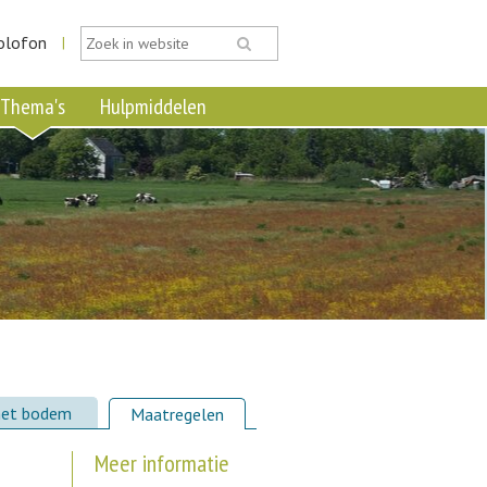
olofon
|
Thema's
Hulpmiddelen
met bodem
Maatregelen
Meer informatie