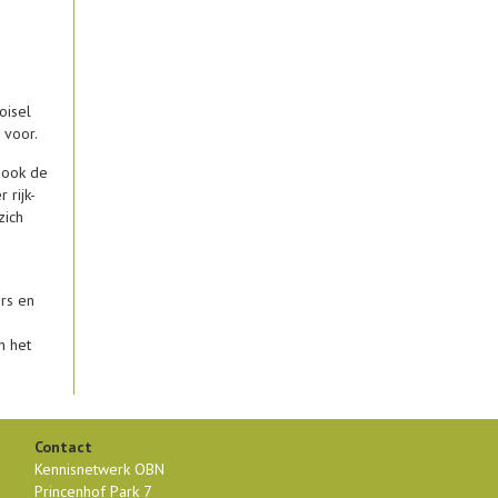
oisel
 voor.
n ook de
 rijk-
zich
ers en
n het
Contact
Kennisnetwerk OBN
Princenhof Park 7