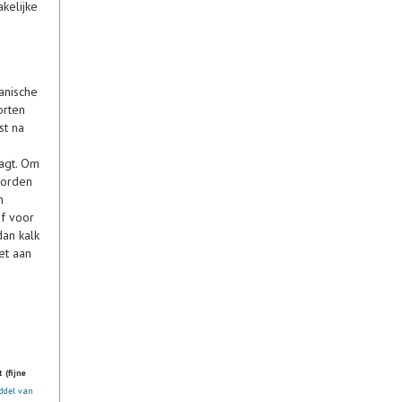
kelijke
anische
orten
st na
agt. Om
worden
m
ef voor
dan kalk
et aan
 (fijne
ddel van