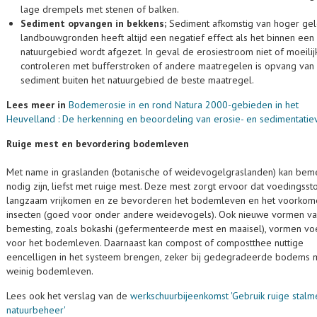
lage drempels met stenen of balken.
Sediment opvangen in bekkens;
Sediment afkomstig van hoger ge
landbouwgronden heeft altijd een negatief effect als het binnen een
natuurgebied wordt afgezet. In geval de erosiestroom niet of moeilijk
controleren met bufferstroken of andere maatregelen is opvang van
sediment buiten het natuurgebied de beste maatregel.
Lees meer in
Bodemerosie in en rond Natura 2000-gebieden in het
Heuvelland : De herkenning en beoordeling van erosie- en sedimentati
Ruige mest en bevordering bodemleven
Met name in graslanden (botanische of weidevogelgraslanden) kan bem
nodig zijn, liefst met ruige mest. Deze mest zorgt ervoor dat voedingsst
langzaam vrijkomen en ze bevorderen het bodemleven en het voorkom
insecten (goed voor onder andere weidevogels). Ook nieuwe vormen v
bemesting, zoals bokashi (gefermenteerde mest en maaisel), vormen vo
voor het bodemleven. Daarnaast kan compost of compostthee nuttige
eencelligen in het systeem brengen, zeker bij gedegradeerde bodems 
weinig bodemleven.
Lees ook het verslag van de
werkschuurbijeenkomst 'Gebruik ruige stalme
natuurbeheer'