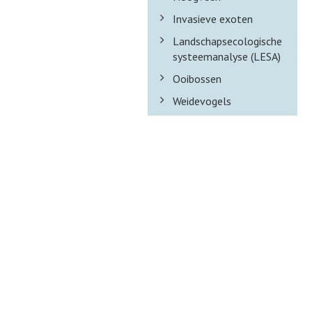
Invasieve exoten
Landschapsecologische
systeemanalyse (LESA)
Ooibossen
Weidevogels