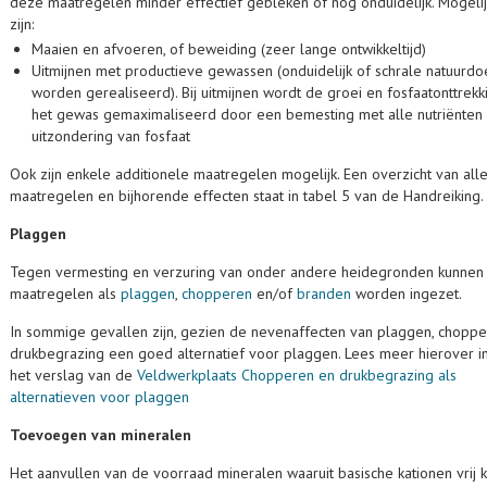
deze maatregelen minder effectief gebleken of nog onduidelijk. Mogeli
zijn:
Maaien en afvoeren, of beweiding (zeer lange ontwikkeltijd)
Uitmijnen met productieve gewassen (onduidelijk of schrale natuurdo
worden gerealiseerd). Bij uitmijnen wordt de groei en fosfaatonttrekk
het gewas gemaximaliseerd door een bemesting met alle nutriënten
uitzondering van fosfaat
Ook zijn enkele additionele maatregelen mogelijk. Een overzicht van all
maatregelen en bijhorende effecten staat in tabel 5 van de Handreiking.
Plaggen
Tegen vermesting en verzuring van onder andere heidegronden kunnen
maatregelen als
plaggen
,
chopperen
en/of
branden
worden ingezet.
In sommige gevallen zijn, gezien de nevenaffecten van plaggen, choppe
drukbegrazing een goed alternatief voor plaggen. Lees meer hierover in
het verslag van de
Veldwerkplaats Chopperen en drukbegrazing als
alternatieven voor plaggen
Toevoegen van mineralen
Het aanvullen van de voorraad mineralen waaruit basische kationen vrij 