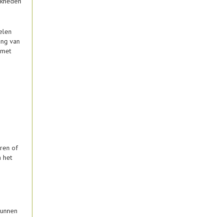
jkheden
elen
ing van
 met
e
ren of
 het
kunnen