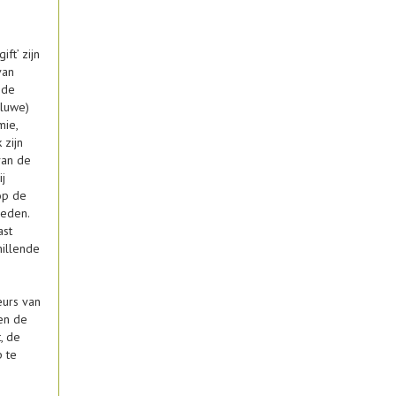
ft’ zijn
van
 de
eluwe)
mie,
 zijn
van de
j
op de
heden.
ast
hillende
urs van
en de
, de
p te