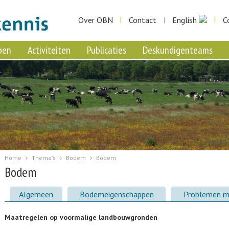
Over OBN
Contact
English
C
|
|
|
pen
Activiteiten
Publicaties
Deskundigenteams
Home
Thema's
Bodem
Bodem
Bodem
Algemeen
Bodemeigenschappen
Problemen 
Maatregelen op voormalige landbouwgronden