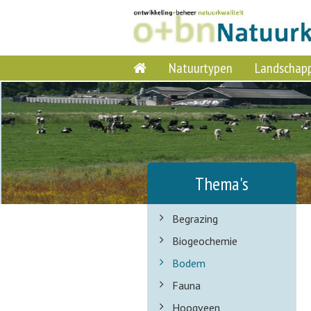
Natuurtypen
Landschap
Thema's
Begrazing
Biogeochemie
Bodem
Fauna
Hoogveen