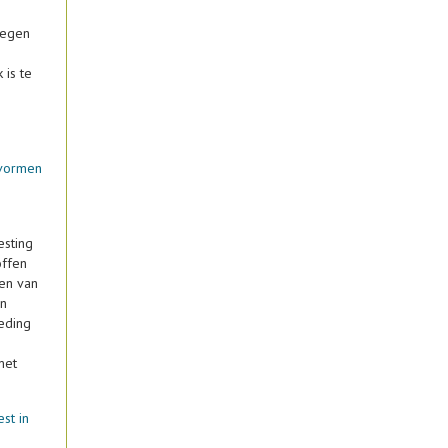
legen
 is te
evormen
esting
offen
en van
an
eding
met
st in