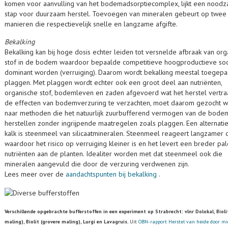
komen voor aanvulling van het bodemadsorptiecomplex, lijkt een noodza
stap voor duurzaam herstel. Toevoegen van mineralen gebeurt op twee
manieren die respectievelijk snelle en langzame afgifte.
Bekalking
Bekalking kan bij hoge dosis echter leiden tot versnelde afbraak van org
stof in de bodem waardoor bepaalde competitieve hoogproductieve so
dominant worden (verruiging). Daarom wordt bekalking meestal toegepa
plaggen. Met plaggen wordt echter ook een groot deel aan nutriënten,
organische stof, bodemleven en zaden afgevoerd wat het herstel vertra
de effecten van bodemverzuring te verzachten, moet daarom gezocht 
naar methoden die het natuurlijk zuurbufferend vermogen van de bode
herstellen zonder ingrijpende maatregelen zoals plaggen. Een alternati
kalk is steenmeel van silicaatmineralen. Steenmeel reageert langzamer 
waardoor het risico op verruiging kleiner is en het levert een breder pal
nutriënten aan de planten. Idealiter worden met dat steenmeel ook die
mineralen aangevuld die door de verzuring verdwenen zijn.
Lees meer over de
aandachtspunten bij bekalking
.
Verschillende opgebrachte bufferstoffen in een experiment op Strabrecht: vlnr Dolokal, Biolit
maling), Biolit (grovere maling), Lurgi en Lavagruis.
Uit
OBN-rapport Herstel van heide door mi