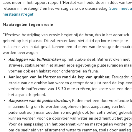
Lees meer in het rapport rapport ‘Herstel van heide door middel van lo
release mineralengift’ en het verslag vanb de discussiedag
‘Steenmeel a
herstelmaatregel’
.
Maatregelen tegen erosie
Effectieve bestrijding van erosie begint bij de bron, dus in het agrarisch
gebied op het plateau. Dit zal echter lang niet altijd op korte termijn te
realiseren zijn. In dat geval kunnen een of meer van de volgende maat
worden overwogen.
Aanleggen van bufferstroken
op het vlakke deel; Bufferstroken met
struweel stabiliseren niet alleen erosiegevoelige plateauranden maa
vormen ook een habitat voor ondergroei en fauna.
Aanleggen van bufferzones rond de kop van grubben;
Terugschri
erosie van de grubbe kan worden gestopt door juist rond de kop ee
verbrede bufferzone van 15-30 m te creëren, ten koste van een dee
het agrarisch gebied.
Aanpassen van de padenstructuur;
Paden met een doorvoerfunctie
in aanmerking om te worden opgeheven (met aanpassing van het
padenpatroon) maar zouden zo mogelijk ook (en zelfs beter) gebruik
kunnen worden voor de doorvoer van water en sediment uit het gebi
Voor de aanpassing van het padennet kunnen maatregelen worden 
om de snelheid van afstromend water te remmen, zoals door aanleg