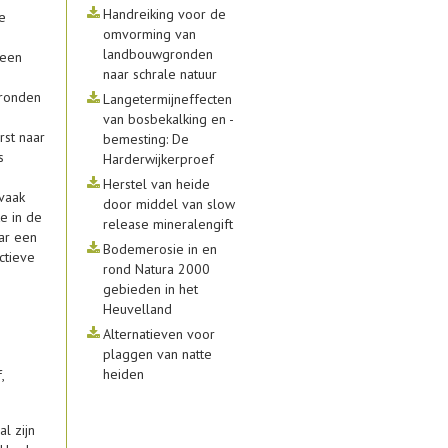
Handreiking voor de
e
omvorming van
landbouwgronden
 een
naar schrale natuur
gronden
Langetermijneffecten
van bosbekalking en -
rst naar
bemesting: De
s
Harderwijkerproef
Herstel van heide
 vaak
door middel van slow
e in de
release mineralengift
ar een
Bodemerosie in en
ctieve
rond Natura 2000
gebieden in het
Heuvelland
Alternatieven voor
plaggen van natte
heiden
,
l zijn