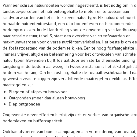
Wanneer schrale natuurdoelen worden nagestreefd, is het nodig om in d
landbouwpercelen het nutriëntengehalte te meten en te toetsen aan
randvoorwaarden van het na te streven natuurtype. Elk natuurdoel hoort
bepaalde nutriëntentoestand, een dito bodemleven en functionerende
bodemprocessen. In de Handreiking voor de omvorming van landbouw
naar schrale natuur, tabel 3, staat een overzicht van streefwaarden en
maximumwaarden voor diverse nutriëntenvariabelen. Het beste is om ee
de fosfaattoestand van de bodem te kijken. Een te hoog fosfaatgehalte i
immers vrijwel altijd een belemmering voor het ontwikkelen van schrale
natuurtypen. Bovendien blijft fosfaat door een sterke chemische binding
langdurig in de bodem aanwezig. In tweede instantie is het stikstofgehalt
bodem van belang. Om het fosfaatgehalte de fosfaatbeschikbaarheid na
gewenst niveau te krijgen zijn verschillende maatregelen denkbaar. Effe
maatregelen zijn:
Plaggen of afgraven bouwvoor
Ontgronden (meer dan alleen bouwvoor)
Diep ontgronden
Ongewenste neveneffecten hierbij zijn echter verlies van organische stof
bodemleven en buffercapaciteit.
Ook kan afvoeren van biomassa bijdragen aan vermindering van fosfaat, a