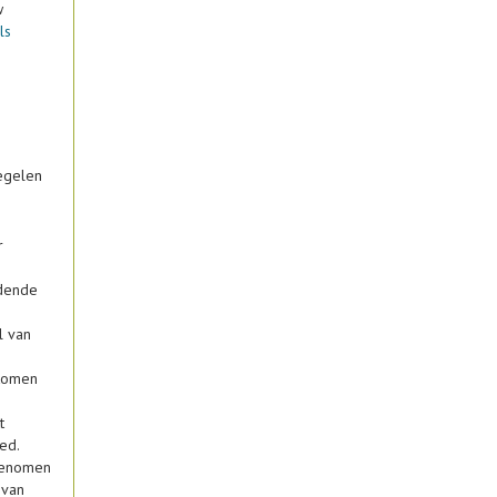
w
ls
regelen
r
jdende
n
l van
 komen
t
ed.
genomen
 van