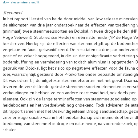
slow release mineralengift
Steenmeel
In het rapport Herstel van heide door middel van low release mineralengi
de uitkomsten van drie jaar onderzoek naar de effecten van toediening 
(minimaal) twee steenmeelsoorten en Dolokal in twee droge heiden (NP
Hoge Veluwe & Strabrechtse Heide) en één natte heide (NP de Hoge V
beschreven. Hierbij zijn de effecten van steenmeelgift op de bodemche
vegetatie en fauna gekwantificeerd. De resultaten na drie jaar onderzoek
positief en zeker hoopgevend, in die zin dat er significante verbetering 
bodembuffering en vermindering van toxisch aluminium is opgetreden. Bi
gebruik van Dolokal ligt het risico op negatieve effecten voor de fauna 
loer, waarschijnlijk gestuurd door P-tekorten onder bepaalde omstandig
Dit was echter bij de uitgeteste steenmeelsoorten niet het geval. Daarna
leveren de verschillende geteste steenmeelsoorten elementen in versc
verhoudingen en hebben ze een andere reactiesnelheid, ook deels per
element. Ook zijn de lange termijneffecten van steenmeeltoediening op
heidebodems en het voedselweb nog onbekend. Toch adviseren de aute
dit rapport samen met het Deskundigenteam Droog zandlandschap, gezi
zeer ernstige situatie waarin het heidelandschap zich momenteel bevindt
toediening van steenmeel in droge en natte heide, na vooronderzoek, o
schalen.