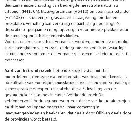
duurzame instandhouding van bedreigde mesotrofe natuur als
trilvenen (H4170A), blauwgraslanden (H6410) en veenmosrietlanden
(H7140B) en kruidenrijke graslanden in laagveengebieden en
beekdalen. Vernatting kan verzuring en aantasting door hoge N-
depositie tegengaan en mogelijk zorgen voor nieuwe plekken waar
de habitattypen zich kunnen ontwikkelen.
Voordat er op grote schaal vernat kan worden, is meer inzicht nodig
in de kansrijkdom van verschillende gebieden voor hoogwaardige
natuur, om te voorkomen dat vernatting alleen maar leidt tot eutrofe
moerassen.
Aard van het onderzoek:
het onderzoek bestaat uit drie
onderdelen: 1. een synthese en integratie van bestaande kennis; 2.
Identificatie van mogelijke kennislacunes en kansen voor vernatting in
samenspraak met expert en stakeholders; 3. Invulling van de
gevonden kennislacunes in nader (veld)onderzoek. Dit
veldonderzoek bedraagt ongeveer een derde van het totale prpject
en sluit aan op lopend onderzoek naar vernatting in
laagveengebieden en beekdalen, dat deels door OBN en deels door
de provincies wordt betaald.