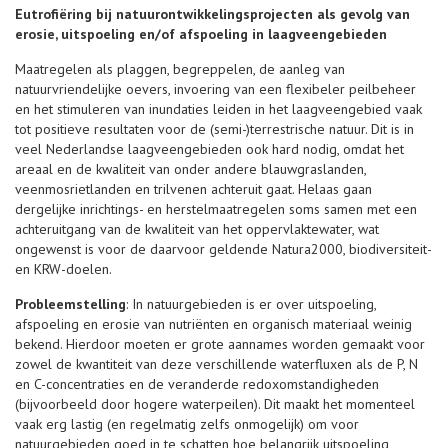
Eutrofiëring bij natuurontwikkelingsprojecten als gevolg van
erosie, uitspoeling en/of afspoeling in laagveengebieden
Maatregelen als plaggen, begreppelen, de aanleg van
natuurvriendelijke oevers, invoering van een flexibeler peilbeheer
en het stimuleren van inundaties leiden in het laagveengebied vaak
tot positieve resultaten voor de (semi-)terrestrische natuur. Dit is in
veel Nederlandse laagveengebieden ook hard nodig, omdat het
areaal en de kwaliteit van onder andere blauwgraslanden,
veenmosrietlanden en trilvenen achteruit gaat. Helaas gaan
dergelijke inrichtings- en herstelmaatregelen soms samen met een
achteruitgang van de kwaliteit van het oppervlaktewater, wat
ongewenst is voor de daarvoor geldende Natura2000, biodiversiteit-
en KRW-doelen.
Probleemstelling
: In natuurgebieden is er over uitspoeling,
afspoeling en erosie van nutriënten en organisch materiaal weinig
bekend. Hierdoor moeten er grote aannames worden gemaakt voor
zowel de kwantiteit van deze verschillende waterfluxen als de P, N
en C-concentraties en de veranderde redoxomstandigheden
(bijvoorbeeld door hogere waterpeilen). Dit maakt het momenteel
vaak erg lastig (en regelmatig zelfs onmogelijk) om voor
natuurgebieden goed in te schatten hoe belangrijk uitspoeling,