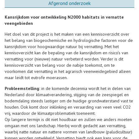
Afgerond onderzoek
Kansrijkdom voor ontwikkeling N2000 habitats in vernatte
veengebieden
Het doel van dit project is het maken van een kennisoverzicht over
het belang van biogeochemische en hydrologische factoren voor de
kansrijkdom voor hoogwaardige natuur bij vernatting. Met het
kennisoverzicht kan de bepaling van de kansrijkdom en risico’s van
vernatting voor (nieuwe) natuur verbeterd worden. Verder is dit
kennisoverzicht van belang voor de nabije toekomst, om te
voorkomen dat vernatting in het agrarisch veenweidegebied alleen
maar leidt tot eutrofe moerassen.
Probleemstelling:
in de komende decennia wordt het in delen van
Nederland door klimaatverandering, stijging van de zeespiegel en
bodemdaling steeds lastiger om de huidige grondwaterstand vast te
houden. Ook komt door inklinking en veraarding van veen veel CO2
vrij, waardoor de klimaatproblematiek toeneemt.
Op langere termijn is dit niet houdbaar en zullen we anders moeten
omgaan met ons landschap. Hierbij wordt gedacht aan vernatting,
waarbij natte natuur en nattere vormen van landbouw (paludicultuur)
kunnen worden ontwikkeld. Vernatting biedt ook een kans voor de